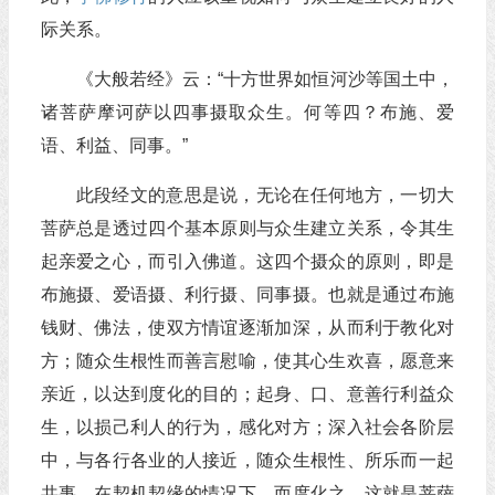
际关系。
《大般若经》云：“十方世界如恒河沙等国土中，
诸菩萨摩诃萨以四事摄取众生。何等四？布施、爱
语、利益、同事。”
此段经文的意思是说，无论在任何地方，一切大
菩萨总是透过四个基本原则与众生建立关系，令其生
起亲爱之心，而引入佛道。这四个摄众的原则，即是
布施摄、爱语摄、利行摄、同事摄。也就是通过布施
钱财、佛法，使双方情谊逐渐加深，从而利于教化对
方；随众生根性而善言慰喻，使其心生欢喜，愿意来
亲近，以达到度化的目的；起身、口、意善行利益众
生，以损己利人的行为，感化对方；深入社会各阶层
中，与各行各业的人接近，随众生根性、所乐而一起
共事，在契机契缘的情况下，而度化之。这就是菩萨