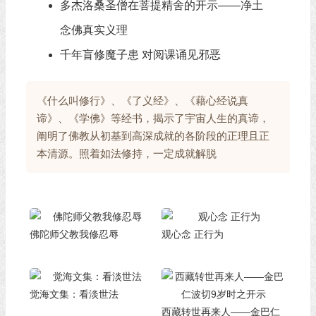
多杰洛桑圣僧在菩提精舍的开示——净土
念佛真实义理
千年盲修魔子患 对阅课诵见邪恶
《什么叫修行》、《了义经》、《藉心经说真
谛》、《学佛》等经书，揭示了宇宙人生的真谛，
阐明了佛教从初基到高深成就的各阶段的正理且正
本清源。照着如法修持，一定成就解脱
佛陀师父教我修忍辱
观心念 正行为
觉海文集：看淡世法
西藏转世再来人——金巴仁