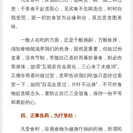
患：于美食不起贪取心，见劣食不生嗔恚念，时时自
我觉照，观一切饮食皆为众缘和合，莫恣意贪图美
味。
一般人在吃的方面，总是千般挑剔，万般捡择，
须知食物能滋养我们的色身，固然是重要，但如过份
贪著，没有节制，常随自己喜好而暴饮暴食，则必伤
害身体，故谓“五观若存金易化，三心未了水难消”。
又佛寺用斋叫做过堂，意即告诉我们吃饭只是经过斋
堂一下，如同“百花丛里过，片叶不沾身”，不可对食
物起贪嗔念头，要防止自己三业放逸，保持一份平等
和离欲的心。
四、正事良药，为疗形枯：
凡受食时，应视食物为健身疗病的药物，所谓民