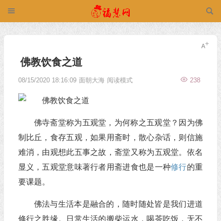
佛教饮食之道
08/15/2020 18:16:09
面朝大海
阅读模式
238
佛寺斋堂称为五观堂，为何称之五观堂？因为佛
制比丘，食存五观，如果用斋时，散心杂话，则信施
难消，由观想此五事之故，斋堂又称为五观堂。依名
显义，五观堂意味著行者用斋进食也是一种
修行
的重
要课题。
佛法与生活本是融合的，随时随处皆是我们进道
修行之胜缘。日常生活的搬柴运水，喝茶吃饭，无不