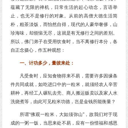
蕴藏了无限的禅机，日常生活的起心动念，言语举
止，也无不是修行的对象。从前的高僧大德生活简
朴，粗茶淡饭，而怡然自得，现代的人豪华奢侈，山
珍海味，却烦恼无尽，这就是有无修行之间的差别。
所以，佛门弟子在受用饮食时，当不离修行本分，各
自正念摄心，作五种观想：
一、计功多少，量彼来处：
凡受食时，应知食物得来不易，需要许多因缘条
件共同成就，如吃进口中的一粒米，就须经农人辛苦
耕种，再经工人碾轧去壳、商人搬运贩卖以及家人水
洗烧煮等，由此可见粒米功德，岂是金钱所能衡量？
所谓“佛观一粒米，大如须弥山”，故我们对于现
成的一粥一饭，当思来处不易，应有一份惜福和感恩