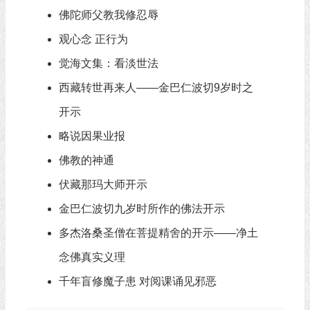
佛陀师父教我修忍辱
观心念 正行为
觉海文集：看淡世法
西藏转世再来人——金巴仁波切9岁时之
开示
略说因果业报
佛教的神通
伏藏那玛大师开示
金巴仁波切九岁时所作的佛法开示
多杰洛桑圣僧在菩提精舍的开示——净土
念佛真实义理
千年盲修魔子患 对阅课诵见邪恶