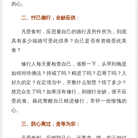
的心。
二、忖己德行，全缺应供
：
凡受食时，应思量自己的德行及所作所为，到底
具有多少福德可受此供养？自己是否有资格受此美
食？
修行人每天要检查自己，省察一下，从早到晚是
如何对待佛法？持戒了吗？精进了吗？忍辱了吗？入
好久的定？在定境当中，开敷什么智慧？悟了多少？
慈悲众生了吗？如果没有修行，则德行全缺，便不应
受此食。藉此警醒自己精进修行，常怀一份惭愧的
心。
三、防心离过，贪等为宗：
凡受食时，应慎防己心，远离贪、嗔、痴三种过