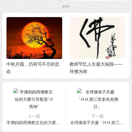
中秋月圆，仍有写不尽的悲
教师节忆人生最大福报——
欢
拜佛为师
上一篇
下一篇
学佛妈妈用佛教文化的力量引导叛逆“小男神”
全球佛弟子共慶「H.H.第三世多杰羌佛日」