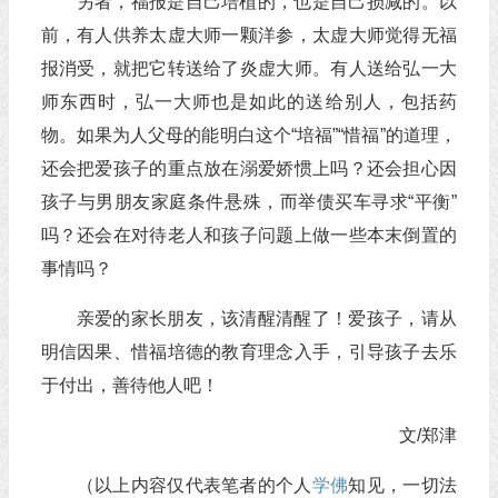
另者，福报是自己培植的，也是自己损减的。以
前，有人供养太虚大师一颗洋参，太虚大师觉得无福
报消受，就把它转送给了炎虚大师。有人送给弘一大
师东西时，弘一大师也是如此的送给别人，包括药
物。如果为人父母的能明白这个“培福”“惜福”的道理，
还会把爱孩子的重点放在溺爱娇惯上吗？还会担心因
孩子与男朋友家庭条件悬殊，而举债买车寻求“平衡”
吗？还会在对待老人和孩子问题上做一些本末倒置的
事情吗？
亲爱的家长朋友，该清醒清醒了！爱孩子，请从
明信因果、惜福培德的教育理念入手，引导孩子去乐
于付出，善待他人吧！
文/郑津
（以上内容仅代表笔者的个人
学佛
知见，一切法