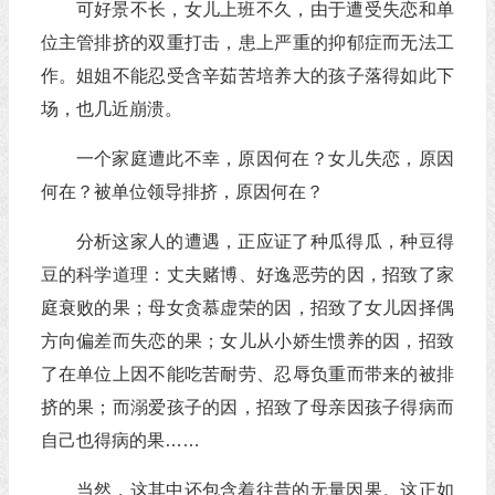
可好景不长，女儿上班不久，由于遭受失恋和单
位主管排挤的双重打击，患上严重的抑郁症而无法工
作。姐姐不能忍受含辛茹苦培养大的孩子落得如此下
场，也几近崩溃。
一个家庭遭此不幸，原因何在？女儿失恋，原因
何在？被单位领导排挤，原因何在？
分析这家人的遭遇，正应证了种瓜得瓜，种豆得
豆的科学道理：丈夫赌博、好逸恶劳的因，招致了家
庭衰败的果；母女贪慕虚荣的因，招致了女儿因择偶
方向偏差而失恋的果；女儿从小娇生惯养的因，招致
了在单位上因不能吃苦耐劳、忍辱负重而带来的被排
挤的果；而溺爱孩子的因，招致了母亲因孩子得病而
自己也得病的果……
当然，这其中还包含着往昔的无量因果。这正如