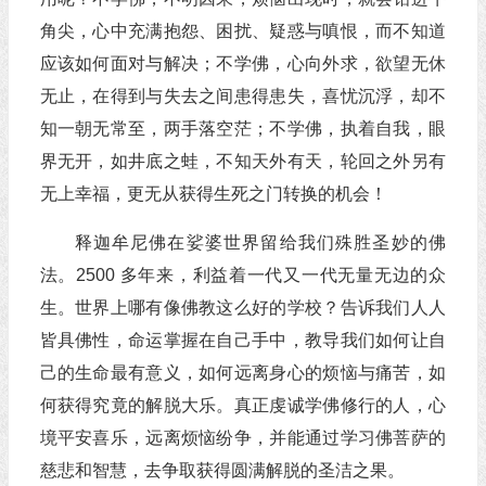
角尖，心中充满抱怨、困扰、疑惑与嗔恨，而不知道
应该如何面对与解决；不学佛，心向外求，欲望无休
无止，在得到与失去之间患得患失，喜忧沉浮，却不
知一朝无常至，两手落空茫；不学佛，执着自我，眼
界无开，如井底之蛙，不知天外有天，轮回之外另有
无上幸福，更无从获得生死之门转换的机会！
释迦牟尼佛在娑婆世界留给我们殊胜圣妙的佛
法。2500 多年来，利益着一代又一代无量无边的众
生。世界上哪有像佛教这么好的学校？告诉我们人人
皆具佛性，命运掌握在自己手中，教导我们如何让自
己的生命最有意义，如何远离身心的烦恼与痛苦，如
何获得究竟的解脱大乐。真正虔诚学佛修行的人，心
境平安喜乐，远离烦恼纷争，并能通过学习佛菩萨的
慈悲和智慧，去争取获得圆满解脱的圣洁之果。