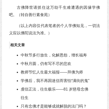
古佛降世请抓住这万劫千生难遭遇的因缘学佛
吧。（转自善行素食苑）
（以上内容仅代表笔者的个人学佛知见，一切法
义应以佛陀说法为准。）
相关文章
中秋节多行放生，化解恩怨，增长福寿
中秋月圆，仍有写不尽的悲欢
教师节忆人生最大福报——拜佛为师
学佛后，我不再因迷信而害怕“满街的鬼”
虔信正法，往生极乐——81 岁慈母念佛
往生
只有念佛才是能够成就解脱的法门吗？