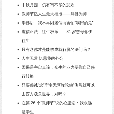
中秋月圆，仍有写不尽的悲欢
教师节忆人生最大福报——拜佛为师
学佛后，我不再因迷信而害怕“满街的鬼”
虔信正法，往生极乐——81 岁慈母念佛
往生
只有念佛才是能够成就解脱的法门吗？
人生无常 忆思我的外公
因果是宇宙真谛，众生的业力要靠自己修
行转换
只要虔诚”念诵“南无阿弥陀佛”佛号就可以
去西方极乐世界，对吗？
在第 26 个“教师节”说的心里话：我永远
是学生