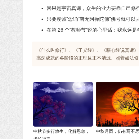
因果是宇宙真谛，众生的业力要靠自己修
只要虔诚”念诵“南无阿弥陀佛”佛号就可
在第 26 个“教师节”说的心里话：我永远是
《什么叫修行》、《了义经》、《藉心经说真谛》
高深成就的各阶段的正理且正本清源。照着如法修
中秋节多行放生，化解恩怨，
中秋月圆，仍有写不
增长福寿