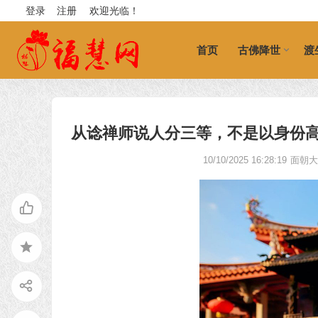
登录
注册
欢迎光临！
首页
古佛降世
渡
从谂禅师说人分三等，不是以身份
10/10/2025 16:28:19
面朝