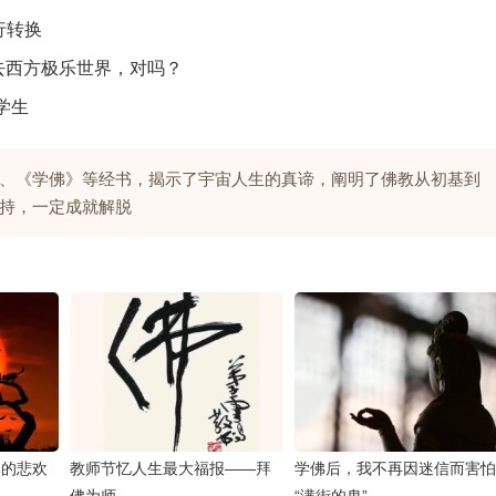
行转换
以去西方极乐世界，对吗？
学生
、《学佛》等经书，揭示了宇宙人生的真谛，阐明了佛教从初基到
持，一定成就解脱
尽的悲欢
教师节忆人生最大福报——拜
学佛后，我不再因迷信而害怕
佛为师
“满街的鬼”