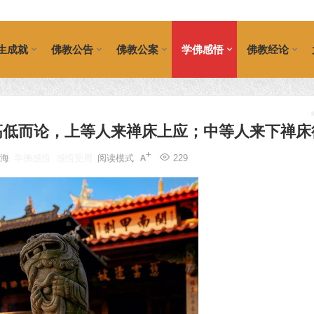
生成就
佛教公告
佛教公案
学佛感悟
佛教经论
高低而论，上等人来禅床上应；中等人来下禅床
大海
学佛感悟
感悟受用
阅读模式
229