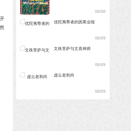
06/08
半开
优陀夷尊者的因果业报
安然
06/09
文殊菩萨与文喜禅师
06/09
虚云老和尚
06/09