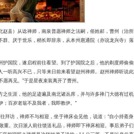
北赵县）从谂禅师，南泉普愿禅师之法嗣，俗姓郝，曹州（治所
不群、厌于世乐，稍长即辞亲，从本州扈通院（亦说龙兴寺）落
州护国院，遂启程前往看望。到了护国院之后，他的剃度师偷偷
人一听高兴不已，只等来日前来看望赵州禅师。赵州禅师听说此
不愿再见。”于是星夜束装离开了曹州。
方之生涯，他的足迹遍及南北诸丛席，并与许多禅门大德有过机
伊；百岁老翁不及我者，我即教伊。”
前往拜访，禅师不与相迎，坐于禅床会见他，说道：“自小持斋身
加敬重。次日派人前往馈送礼品，禅师即下禅床相迎。事后弟子们