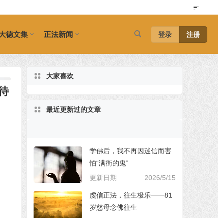
大德文集
正法新闻
登录
注册
大家喜欢
待
最近更新过的文章
学佛后，我不再因迷信而害
怕“满街的鬼”
更新日期
2026/5/15
虔信正法，往生极乐——81
岁慈母念佛往生