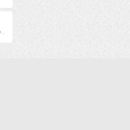
要靠自己修
弥陀佛”佛号就可以去
的心里话：我永远是
西方极乐世界，对
学生
吗？
世界佛教总部咨询中心回覆咨询 (第 20250904号)