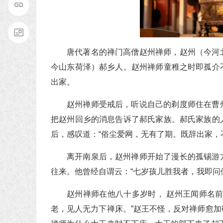
唐代著名的禅门高僧赵州禅师，赵州（今河
今山东荷泽）郝乡人。赵州禅师童稚之时即孤介
出家。
赵州禅师受戒后，听说自己的剃度师住在曹
把赵州回乡的消息告诉了郝氏家族。郝氏家族的
后，感叹道：“俗尘爱网，无有了期。既辞出家，
离开南泉后，赵州禅师开始了漫长的孤锡游
往来。他曾经自谓云：“七岁孩儿胜我者，我即问
赵州禅师在他八十多岁时， 赵州王闻师名
老，见人无力下禅床。”赵王不怪，反对禅师愈