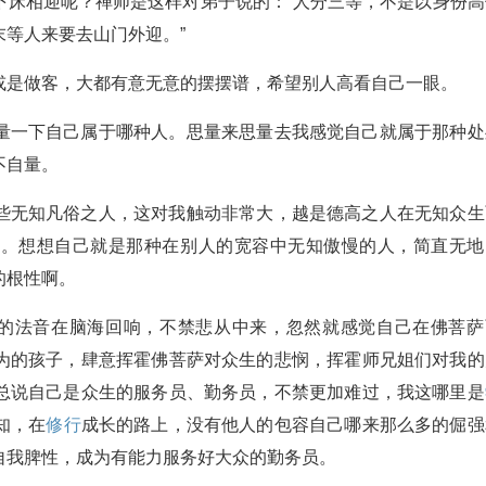
下床相迎呢？禅师是这样对弟子说的：“人分三等，不是以身份高
等人来要去山门外迎。”
或是做客，大都有意无意的摆摆谱，希望别人高看自己一眼。
量一下自己属于哪种人。思量来思量去我感觉自己就属于那种处
不自量。
些无知凡俗之人，这对我触动非常大，越是德高之人在无知众生
求。想想自己就是那种在别人的宽容中无知傲慢的人，简直无地
的根性啊。
陀的法音在脑海回响，不禁悲从中来，忽然就感觉自己在佛菩萨
为的孩子，肆意挥霍佛菩萨对众生的悲悯，挥霍师兄姐们对我的
总说自己是众生的服务员、勤务员，不禁更加难过，我这哪里是
知，在
修行
成长的路上，没有他人的包容自己哪来那么多的倔强
自我脾性，成为有能力服务好大众的勤务员。