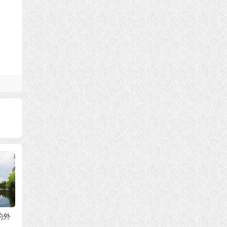
宙真谛，众
只要虔诚”念诵“南无阿
在第 26 个“教师节”说