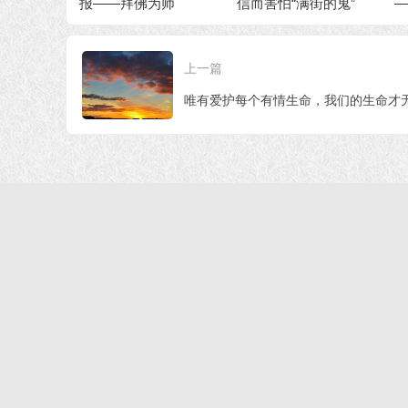
—拜佛为师
信而害怕“满街的鬼”
——81 岁慈母念佛
生
上一篇
唯有爱护每个有情生命，我们的生命才