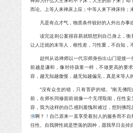
禅师为什么大王来时不下床，大王的部下来了却
而论。上等人来禅床上应；中等人来下禅床待；末
凡是有点才气，物质条件较好的人外出办事
读完这则公案很容易就联想到自己身上，衡
让人迁就的末等人，根性差，习性重，不自知，
赵州从谂禅师以一代宗师身份出山门迎接一
前越是谦和，像对待孩童一样，不做更高的要
容，越无知越傲慢，越无知越偏见，真是末等人
“没有众生的错，只有菩萨的错。”南无佛
前，在师长同修面前就像一个无理取闹，任性妄
容，我为这样的自己感到羞愧和难过，想到佛陀
佛
啊？！自己原来一直享受着别人的服务而不自
任性。自我脾性就是堕落的因种，愿我早日去掉