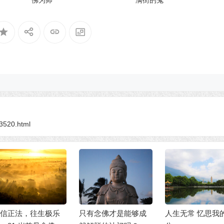
13520.html
乐
只有念佛才是能够成
人生无常 忆思我的外
因果是宇