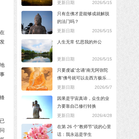
更新日期
2026/5/15
只有念佛才是能够成就解脱
的法门吗？
更新日期
2026/5/15
在
发
人生无常 忆思我的外公
更新日期
2026/5/15
地
只要虔诚”念诵“南无阿弥陀
事
佛”佛号就可以去西方极乐世
界，对吗？
更新日期
2026/5/7
锋
因果是宇宙真谛，众生的业
力要靠自己修行转换
更新日期
2026/4/28
已
在第 26 个“教师节”说的心里
问
话：我永远是学生