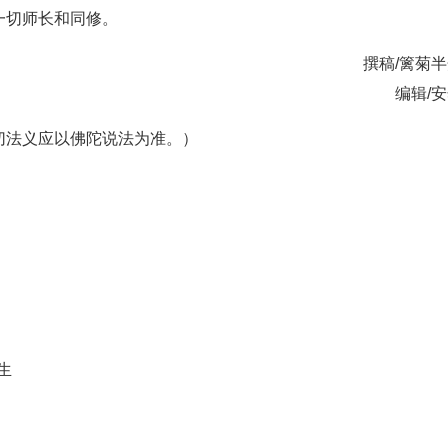
一切师长和同修。
撰稿/篱菊
编辑/
切法义应以佛陀说法为准。）
生