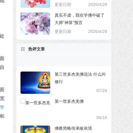
低
更新日期
2026/4/28
真实不虚，我在学佛中破了
大师“神算”预言
更新日期
2026/4/28
处
热评文章
面
自
第三世多杰羌佛说法 什么叫
修行
面
07/24
宽
第一世多杰羌佛
学
和
06/16
佛教简略传承皈依境