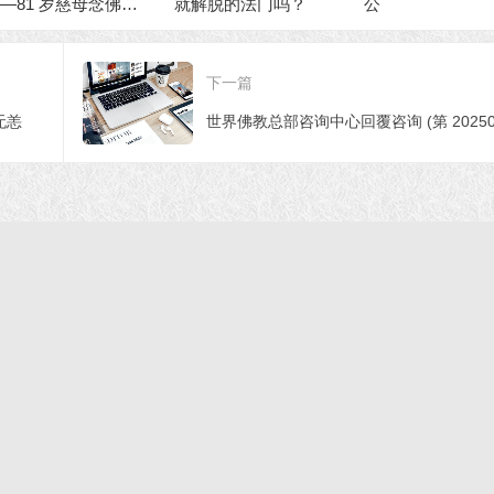
往
就解脱的法门吗？
公
生的业力
行转换
下一篇
无恙
首页
|
正法文告
|
羌佛说法
|
学佛感悟
© 2021 福慧网 版权所有| |学佛如初｜成就有余
声明：该站不代表任何权威机构及团体