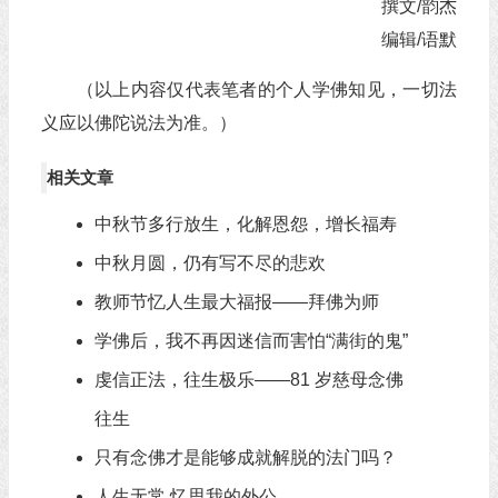
撰文/韵杰
编辑/语默
（以上内容仅代表笔者的个人学佛知见，一切法
义应以佛陀说法为准。）
相关文章
中秋节多行放生，化解恩怨，增长福寿
中秋月圆，仍有写不尽的悲欢
教师节忆人生最大福报——拜佛为师
学佛后，我不再因迷信而害怕“满街的鬼”
虔信正法，往生极乐——81 岁慈母念佛
往生
只有念佛才是能够成就解脱的法门吗？
人生无常 忆思我的外公