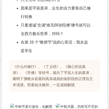
因果是宇宙真谛，众生的业力要靠自己修
行转换
只要虔诚”念诵“南无阿弥陀佛”佛号就可以
去西方极乐世界，对吗？
在第 26 个“教师节”说的心里话：我永远
是学生
《什么叫修行》、《了义经》、《藉心经说真
谛》、《学佛》等经书，揭示了宇宙人生的真谛，
阐明了佛教从初基到高深成就的各阶段的正理且正
本清源。照着如法修持，一定成就解脱