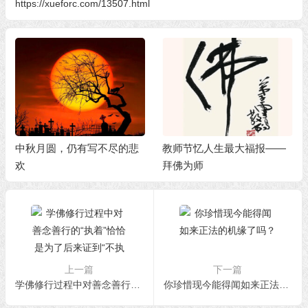
https://xueforc.com/13507.html
中秋月圆，仍有写不尽的悲
教师节忆人生最大福报——
欢
拜佛为师
上一篇
下一篇
学佛修行过程中对善念善行的“执着”恰恰是为了后来证到“不执着”而铺垫
你珍惜现今能得闻如来正法的机缘了吗？