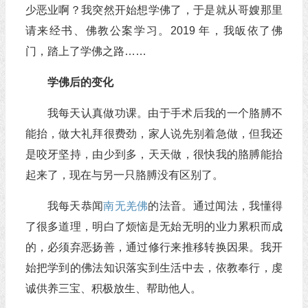
少恶业啊？我突然开始想学佛了，于是就从哥嫂那里
请来经书、佛教公案学习。2019 年，我皈依了佛
门，踏上了学佛之路……
学佛后的变化
我每天认真做功课。由于手术后我的一个胳膊不
能抬，做大礼拜很费劲，家人说先别着急做，但我还
是咬牙坚持，由少到多，天天做，很快我的胳膊能抬
起来了，现在与另一只胳膊没有区别了。
我每天恭闻
南无羌佛
的法音。通过闻法，我懂得
了很多道理，明白了烦恼是无始无明的业力累积而成
的，必须弃恶扬善，通过修行来推移转换因果。我开
始把学到的佛法知识落实到生活中去，依教奉行，虔
诚供养三宝、积极放生、帮助他人。