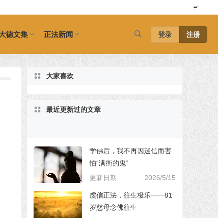
大德文集
正法新闻
登录
注册
大家喜欢
最近更新过的文章
学佛后，我不再因迷信而害
怕“满街的鬼”
更新日期
2026/5/15
虔信正法，往生极乐——81
岁慈母念佛往生