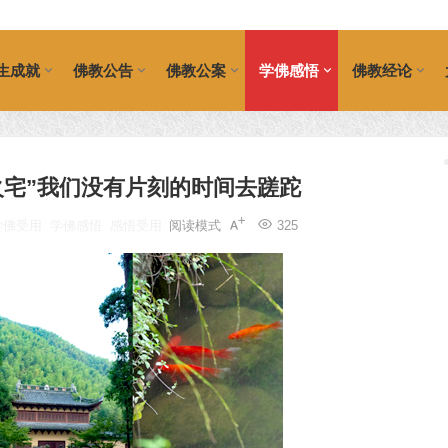
生成就
佛教公告
佛教公案
学佛感悟
佛教经论
火宅”我们没有片刻的时间去蹉跎
学佛受用
学佛感悟
感悟受用
阅读模式
325