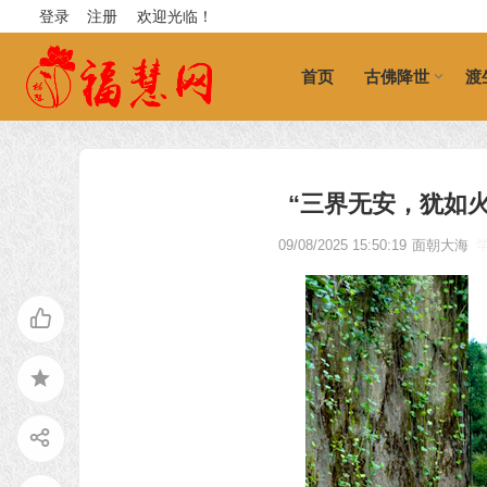
登录
注册
欢迎光临！
首页
古佛降世
渡
“三界无安，犹如
09/08/2025 15:50:19
面朝大海