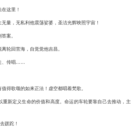
法在这里！
生无量，无私利他震荡娑婆，圣洁光辉映照宇宙！
到答案。
脱离轮回苦海，自觉觉他吉昌。
走、传唱……
有值得歌颂的如来正法！虚空都唱着梵歌。
以重新定义生命的价值和高度。命运的车轮要靠自己去推动，主
间去蹉跎！