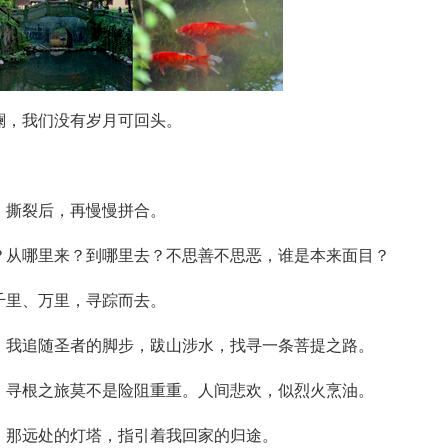
澜，我们没有岁月可回头。
，撕裂后，再慢慢拼合。
？从哪里来？到哪里去？不思善不思恶，谁是本来面目？
千里、万里，寻踪而去。
。我追随圣者的脚步，跋山涉水，找寻一条菩提之路。
，寻根之旅莫不是险阻重重。人间悲欢，似烈火烹油。
，那远处的灯塔，指引着我回家的归途。