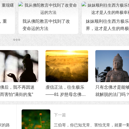
，重
我从佛陀教言中找到了改
妹妹顺利往生西方极乐
变命运的方法
界，这才是人生的终极
福
佛后，我不再因迷
虔信正法，往生极乐
只有念佛才是能
而害怕“满街的鬼”
——81 岁慈母念佛往
就解脱的法门吗
生
下一篇
家的路