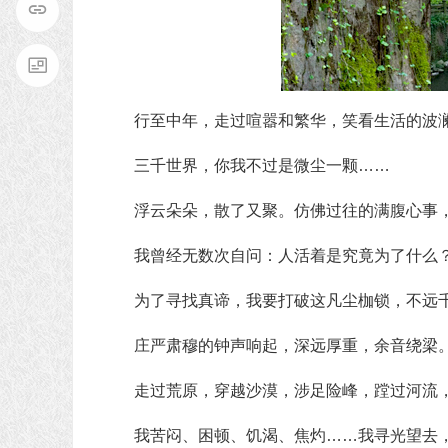
行至中年，走过喧嚣和繁华，笑看生活的波
三千世界，你我不过是微尘一颗……
浮云朵朵，散了又聚。仿佛过往的满腹心事
我曾经无数次自问：人活着是究竟为了什么
为了寻找真谛，我要打破这凡尘枷锁，不远
庄严肃穆的钟声响起，深远厚重，余音绕梁
走过荒原，穿越沙漠，涉足险峰，蹚过河流
我苦闷、困顿、饥渴、焦灼……我寻光望去