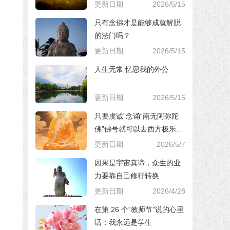
更新日期
2026/5/15
只有念佛才是能够成就解脱
的法门吗？
更新日期
2026/5/15
人生无常 忆思我的外公
更新日期
2026/5/15
只要虔诚”念诵“南无阿弥陀
佛”佛号就可以去西方极乐世
界，对吗？
更新日期
2026/5/7
因果是宇宙真谛，众生的业
力要靠自己修行转换
更新日期
2026/4/28
在第 26 个“教师节”说的心里
话：我永远是学生