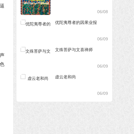
逼
06/08
优陀夷尊者的因果业报
06/09
文殊菩萨与文喜禅师
风声
悦色
06/09
虚云老和尚
06/09