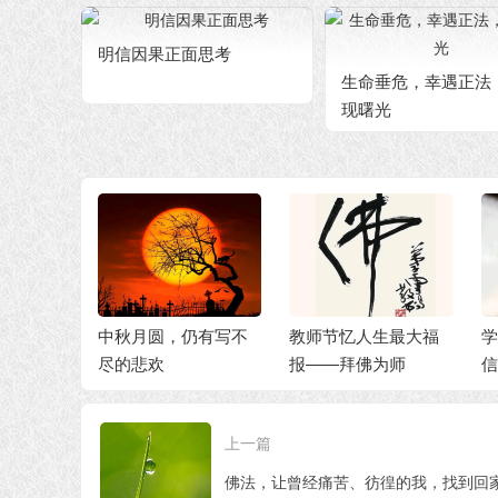
明信因果正面思考
生命垂危，幸遇正法
现曙光
放生，化
中秋月圆，仍有写不
教师节忆人生最大福
学
长福寿
尽的悲欢
报——拜佛为师
信
上一篇
佛法，让曾经痛苦、彷徨的我，找到回