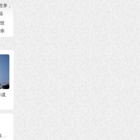
世
幸
够成
人生无常 忆思我的外
因果是宇宙真谛，众
只要虔
？
公
生的业力要靠自己修
弥陀佛
行转换
西方极
吗？
三伯哥，你已知无常、害怕无常，就要一颗坚定的出离心