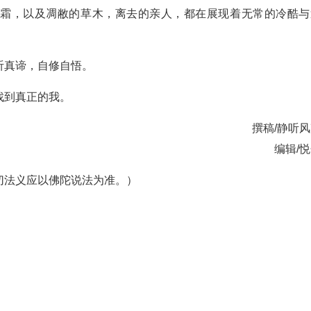
冷霜，以及凋敝的草木，离去的亲人，都在展现着无常的冷酷与
听真谛，自修自悟。
找到真正的我。
撰稿/静听
编辑/
切法义应以佛陀说法为准。）