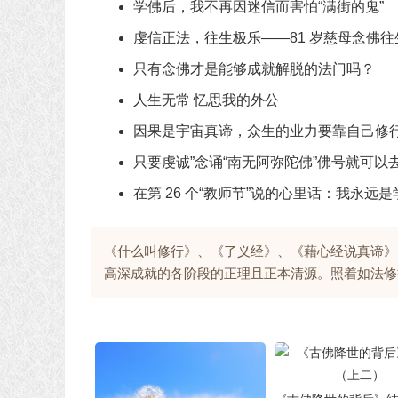
学佛后，我不再因迷信而害怕“满街的鬼”
虔信正法，往生极乐——81 岁慈母念佛往
只有念佛才是能够成就解脱的法门吗？
人生无常 忆思我的外公
因果是宇宙真谛，众生的业力要靠自己修
只要虔诚”念诵“南无阿弥陀佛”佛号就可
在第 26 个“教师节”说的心里话：我永远是
《什么叫修行》、《了义经》、《藉心经说真谛》
高深成就的各阶段的正理且正本清源。照着如法修