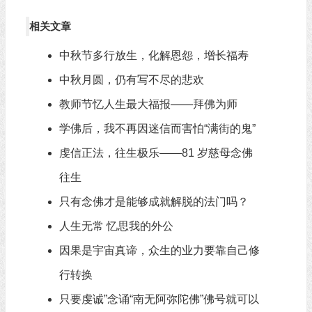
相关文章
中秋节多行放生，化解恩怨，增长福寿
中秋月圆，仍有写不尽的悲欢
教师节忆人生最大福报——拜佛为师
学佛后，我不再因迷信而害怕“满街的鬼”
虔信正法，往生极乐——81 岁慈母念佛
往生
只有念佛才是能够成就解脱的法门吗？
人生无常 忆思我的外公
因果是宇宙真谛，众生的业力要靠自己修
行转换
只要虔诚”念诵“南无阿弥陀佛”佛号就可以