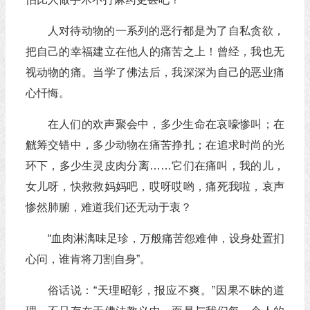
人对待动物的一系列的恶行都是为了自私贪欲，
把自己的幸福建立在他人的痛苦之上！曾经，我也无
视动物的痛。当学了佛法后，我深深为自己的恶业痛
心忏悔。
在人们的欢声聚会中，多少生命在哀嚎惨叫；在
觥筹交错中，多少动物在痛苦挣扎；在追求时尚的光
环下，多少生灵皮肉分离……它们在痛叫，我的儿，
女儿呀，快救救妈妈吧，哎呀哎哟，痛死我啦，哀声
惨然肺腑，难道我们还无动于衷？
“血肉淋漓味足珍，万般痛苦怨难伸，设身处置扪
心问，谁肯将刀割自身”。
俗话说：“天理昭彰，报应不爽。”因果不昧的道