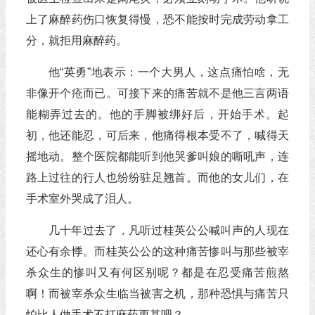
上了麻醉药伤口恢复得慢，恐不能按时完成劳动拿工
分，就拒用麻醉药。
他“英勇”地表示：一个大男人，这点痛怕啥，无
非像开个疮而已。可接下来的痛苦就不是他三言两语
能糊弄过去的。他的手脚被绑好后，开始手术。起
初，他还能忍，可后来，他痛得根本受不了，喊得天
摇地动。整个医院都能听到他哭爹叫娘的嘶吼声，连
路上过往的行人也纷纷驻足翘首。而他的女儿们，在
手术室外哭成了泪人。
几十年过去了，凡听过桂英公公喊叫声的人现在
还心有余悸。而桂英公公的这种痛苦惨叫与那些被宰
杀众生的惨叫又有何区别呢？都是在忍受痛苦煎熬
啊！而被宰杀众生临当被害之机，那种恐惧与痛苦只
怕比人做手术不打麻药更甚吧？