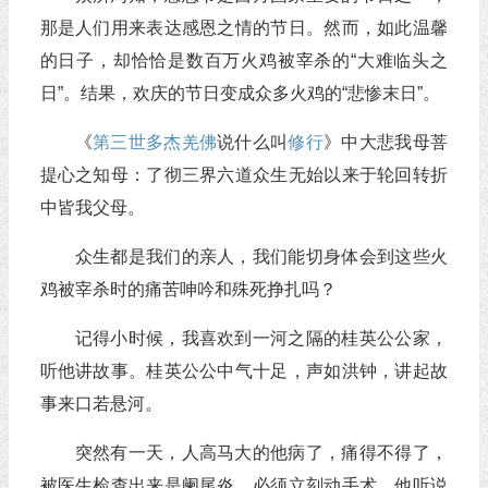
那是人们用来表达感恩之情的节日。然而，如此温馨
的日子，却恰恰是数百万火鸡被宰杀的“大难临头之
日”。结果，欢庆的节日变成众多火鸡的“悲惨末日”。
《
第三世多杰羌佛
说什么叫
修行
》中大悲我母菩
提心之知母：了彻三界六道众生无始以来于轮回转折
中皆我父母。
众生都是我们的亲人，我们能切身体会到这些火
鸡被宰杀时的痛苦呻吟和殊死挣扎吗？
记得小时候，我喜欢到一河之隔的桂英公公家，
听他讲故事。桂英公公中气十足，声如洪钟，讲起故
事来口若悬河。
突然有一天，人高马大的他病了，痛得不得了，
被医生检查出来是阑尾炎，必须立刻动手术。他听说