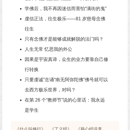
学佛后，我不再因迷信而害怕“满街的鬼”
虔信正法，往生极乐——81 岁慈母念佛
往生
只有念佛才是能够成就解脱的法门吗？
人生无常 忆思我的外公
因果是宇宙真谛，众生的业力要靠自己修
行转换
只要虔诚”念诵“南无阿弥陀佛”佛号就可以
去西方极乐世界，对吗？
在第 26 个“教师节”说的心里话：我永远
是学生
《什么叫修行》、《了义经》、《藉心经说真