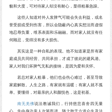
貌和大度，可对待家人却没有耐心，显得粗暴急躁。
这些人知道对外人发脾气可能会失去利益，或名
誉受损或受到伤害，所以会隐蔽内心真实想法而虚假
地忍辱负重，维系表面和乐融融。而对家人就没有任
何顾忌，觉得没有多大损伤。
其实这是一种自私的表现。他不知道家是所有家
庭成员共同经营、共同承担，才成了彼此的避风港。
家人对我们坏脾气无私的接纳，是因为爱和关怀。
若总对家人粗暴，他们也会伤心难过，甚至导致
家庭解散。人生之路，有家就有温暖；有家人就不孤
单。要懂得，对最亲的人和颜悦色，这是初基。
南无羌佛
说法教诫我们，行持慈悲喜舍四无量
心，先由身边亲人次第而进，随之散于六道众生及法