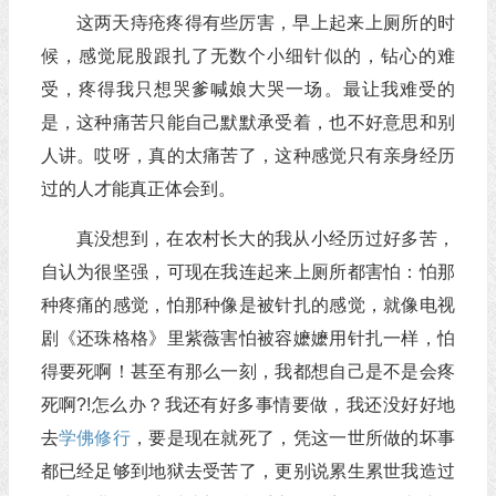
这两天痔疮疼得有些厉害，早上起来上厕所的时
候，感觉屁股跟扎了无数个小细针似的，钻心的难
受，疼得我只想哭爹喊娘大哭一场。最让我难受的
是，这种痛苦只能自己默默承受着，也不好意思和别
人讲。哎呀，真的太痛苦了，这种感觉只有亲身经历
过的人才能真正体会到。
真没想到，在农村长大的我从小经历过好多苦，
自认为很坚强，可现在我连起来上厕所都害怕：怕那
种疼痛的感觉，怕那种像是被针扎的感觉，就像电视
剧《还珠格格》里紫薇害怕被容嬷嬷用针扎一样，怕
得要死啊！甚至有那么一刻，我都想自己是不是会疼
死啊?!怎么办？我还有好多事情要做，我还没好好地
去
学佛
修行
，要是现在就死了，凭这一世所做的坏事
都已经足够到地狱去受苦了，更别说累生累世我造过