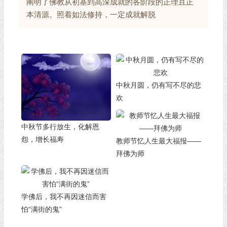
阐明了佛教从初基到高深成就的各阶段的正理且正
本清源。照着如法修持，一定成就解脱
中秋月圆，仍有写不尽的悲
欢
中秋节多行放生，化解恩
怨，增长福寿
教师节忆人生最大福报——
拜佛为师
学佛后，我不再因迷信而害
怕“满街的鬼”