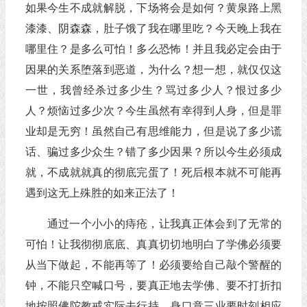
如果今生不成就解脱，下场将会是如何？黄泉路上黑
漆漆、阴森森，肚子饿了我在哪里吃？今天晚上我在
哪里住？是多么可怕！多么恐怖！并且我必定会由于
因果的关系堕落到恶道，为什么？想一想，就仅仅这
一世，我曾经杀过多少生？骂过多少人？恨过多少
人？烦恼过多少次？今生虽然有幸得到人身，但是罪
业却是无穷！虽然自己有思维能力，但是说了多少谎
话、骗过多少众生？错了多少因果？所以今生必须成
就，不成就就真的彻底完蛋了！死后根本就不可能再
遇到这无上殊胜的如来正法了！
通过一个小小的痔疮，让我真正体会到了无常的
可怕！让我彻彻底底、真真切切地明白了学佛必须要
从当下做起，不能再等了！必须要给自己敲个警醒的
钟，不能只空喊口号，要真正地去学佛、要不打折扣
地按照佛陀教戒实际去行持，身口意三业要时刻相应