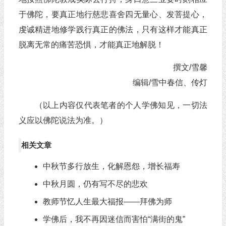
于佛陀，要真正地行慈悲喜舍四无量心、发菩提心，
虔诚精进地修学践行真正的佛法，只有这样才能真正
脱离无常的痛苦恐惧，才能真正地解脱！
撰文/雪馨
编辑/雪中春信、传灯
（以上内容仅代表笔者的个人学佛知见，一切法
义应以佛陀说法为准。）
相关文章
中秋节多行放生，化解恩怨，增长福寿
中秋月圆，仍有写不尽的悲欢
教师节忆人生最大福报——拜佛为师
学佛后，我不再因迷信而害怕“满街的鬼”