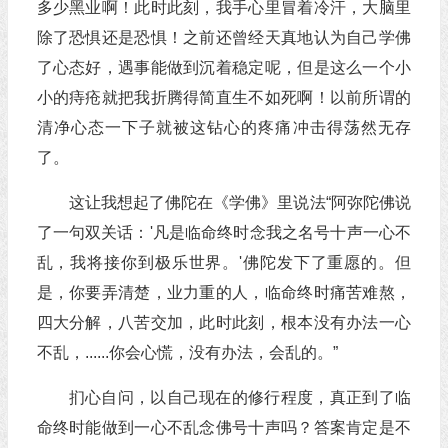
多少黑业啊！此时此刻，我手心里冒着冷汗，大脑里
除了恐惧还是恐惧！之前还曾经天真地认为自己学佛
了心态好，遇事能做到沉着稳定呢，但是这么一个小
小的痔疮就把我折腾得简直生不如死啊！以前所谓的
清净心态一下子就被这钻心的疼痛冲击得荡然无存
了。
这让我想起了佛陀在《学佛》里说法“阿弥陀佛说
了一句双关话：'凡是临命终时念我之名号十声一心不
乱，我将接你到极乐世界。'佛陀发下了重愿的。但
是，你要弄清楚，业力重的人，临命终时痛苦难熬，
四大分解，八苦交加，此时此刻，根本没有办法一心
不乱，......你会心慌，没有办法，会乱的。”
扪心自问，以自己现在的修行程度，真正到了临
命终时能做到一心不乱念佛号十声吗？答案肯定是不