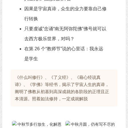
因果是宇宙真谛，众生的业力要靠自己修
行转换
只要虔诚”念诵“南无阿弥陀佛”佛号就可以
去西方极乐世界，对吗？
在第 26 个“教师节”说的心里话：我永远
是学生
《什么叫修行》、《了义经》、《藉心经说真
谛》、《学佛》等经书，揭示了宇宙人生的真谛，
阐明了佛教从初基到高深成就的各阶段的正理且正
本清源。照着如法修持，一定成就解脱