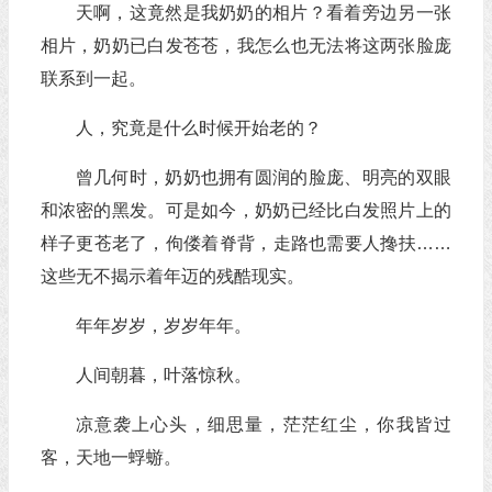
天啊，这竟然是我奶奶的相片？看着旁边另一张
相片，奶奶已白发苍苍，我怎么也无法将这两张脸庞
联系到一起。
人，究竟是什么时候开始老的？
曾几何时，奶奶也拥有圆润的脸庞、明亮的双眼
和浓密的黑发。可是如今，奶奶已经比白发照片上的
样子更苍老了，佝偻着脊背，走路也需要人搀扶……
这些无不揭示着年迈的残酷现实。
年年岁岁，岁岁年年。
人间朝暮，叶落惊秋。
凉意袭上心头，细思量，茫茫红尘，你我皆过
客，天地一蜉蝣。