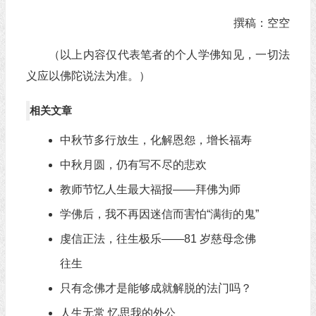
撰稿：空空
（以上内容仅代表笔者的个人学佛知见，一切法
义应以佛陀说法为准。）
相关文章
中秋节多行放生，化解恩怨，增长福寿
中秋月圆，仍有写不尽的悲欢
教师节忆人生最大福报——拜佛为师
学佛后，我不再因迷信而害怕“满街的鬼”
虔信正法，往生极乐——81 岁慈母念佛
往生
只有念佛才是能够成就解脱的法门吗？
人生无常 忆思我的外公