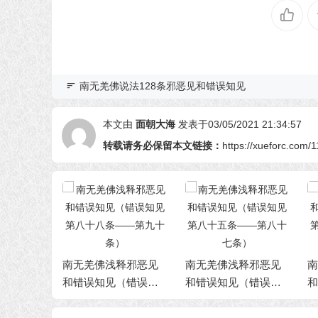
南无羌佛说法128条邪恶见和错误知见
本文由
面朝大海
发表于03/05/2021 21:34:57
转载请务必保留本文链接：
https://xueforc.com/
释邪恶见
南无羌佛浅释邪恶见
南无羌佛浅释邪恶见
南
（错误知
和错误知见（错误知
和错误知见（错误知
和
条——第
见 第八十五条——第
见 第八十二条——第
见
八十七条）
八十四条）
八