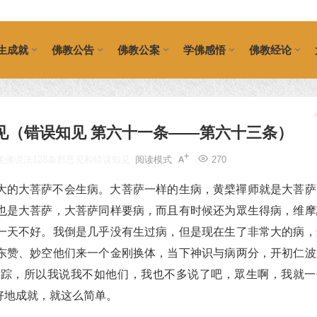
生成就
佛教公告
佛教公案
学佛感悟
佛教经论
见（错误知见 第六十一条——第六十三条）
羌佛说法128条邪恶见和错误知见
阅读模式
270
大的大菩萨不会生病。大菩萨一样的生病，黄檗禪师就是大菩萨
也是大菩萨，大菩萨同样要病，而且有时候还为眾生得病，维摩
一天不好。我倒是几乎没有生过病，但是现在生了非常大的病，
东赞、妙空他们来一个金刚换体，当下神识与病两分，开初仁波
无踪，所以我说我不如他们，我也不多说了吧，眾生啊，我就一
好地成就，就这么简单。