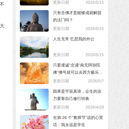
更新日期
2026/5/15
不
只有念佛才是能够成就解脱
的法门吗？
大
更新日期
2026/5/15
人生无常 忆思我的外公
更新日期
2026/5/15
只要虔诚”念诵“南无阿弥陀
佛”佛号就可以去西方极乐世
界，对吗？
更新日期
2026/5/7
因果是宇宙真谛，众生的业
力要靠自己修行转换
更新日期
2026/4/28
在第 26 个“教师节”说的心里
话：我永远是学生