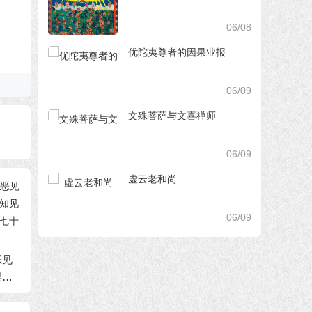
06/08
优陀夷尊者的因果业报
06/09
文殊菩萨与文喜禅师
06/09
虚云老和尚
06/09
恶见
南无羌佛浅释邪恶见
南无羌佛浅释邪恶见
南无羌
误知
和错误知见（错误知
和错误知见（错误知
和错误
—第
见 第七十条——第七
见 第六十七条——第
见 第
十二条）
六十九条）
六十六