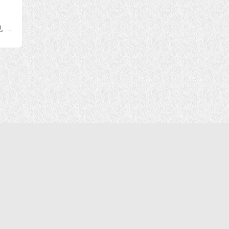
南无羌佛浅释邪恶见和错误知见（错误知见 第四十九条——第五十一条）