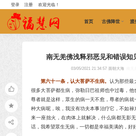
登录
注册
欢迎光临！
首页
古佛降世
渡
南无羌佛浅释邪恶见和错误知
03/05/2021 21:34:57
面朝大海
南无
第六十一条，认大菩萨不生病。
认为那些最
很多大菩萨都生病，弥勒日巴祖师也中过毒，他
尊者就是这样，眾生的病一天不愈，尊者的病就
种大病呢，唉，我没有功夫本事治疗它，不如禄
来一座拙火，在肉体上就解决，什么病都无影
话，我希望眾生无病，一切都是幸福美满的，好