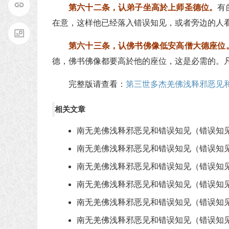
第六十二条，认弟子坐高於上师圣德位。
有
在意，这样他已经落入错误知见，或者旁边的人
第六十三条，认佛书佛像低安高僧大德座位
德，佛书佛像都要高於他的座位，这是必需的。
完整版请查看：
第三世多杰羌佛浅释邪恶见
相关文章
南无羌佛浅释邪恶见和错误知见（错误知见
南无羌佛浅释邪恶见和错误知见（错误知见
南无羌佛浅释邪恶见和错误知见（错误知见
南无羌佛浅释邪恶见和错误知见（错误知见
南无羌佛浅释邪恶见和错误知见（错误知见
南无羌佛浅释邪恶见和错误知见（错误知见