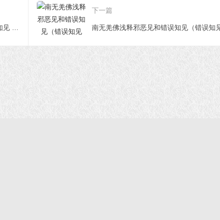
下一篇
南无羌佛浅释邪恶见和错误知见（错误知见 第五十八条——第六十条）
首页
|
正法文告
|
羌佛说法
|
学佛感悟
© 2021 福慧网 版权所有| |学佛如初｜成就有余