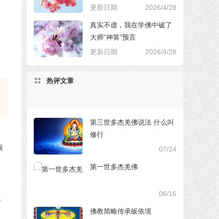
更新日期
2026/4/28
真实不虚，我在学佛中破了
大师“神算”预言
更新日期
2026/4/28
热评文章
第三世多杰羌佛说法 什么叫
修行
07/24
第一世多杰羌佛
06/16
—
佛教简略传承皈依境