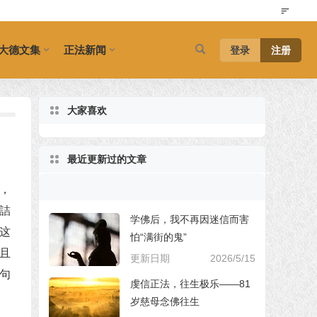
大德文集
正法新闻
登录
注册
大家喜欢
最近更新过的文章
，
詰
学佛后，我不再因迷信而害
这
怕“满街的鬼”
且
更新日期
2026/5/15
句
虔信正法，往生极乐——81
岁慈母念佛往生