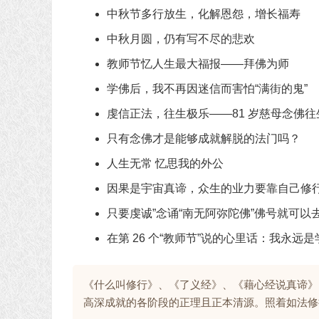
中秋节多行放生，化解恩怨，增长福寿
中秋月圆，仍有写不尽的悲欢
教师节忆人生最大福报——拜佛为师
学佛后，我不再因迷信而害怕“满街的鬼”
虔信正法，往生极乐——81 岁慈母念佛往
只有念佛才是能够成就解脱的法门吗？
人生无常 忆思我的外公
因果是宇宙真谛，众生的业力要靠自己修
只要虔诚”念诵“南无阿弥陀佛”佛号就可
在第 26 个“教师节”说的心里话：我永远是
《什么叫修行》、《了义经》、《藉心经说真谛》
高深成就的各阶段的正理且正本清源。照着如法修