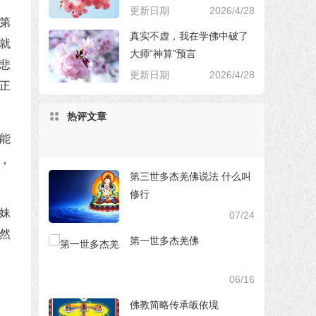
更新日期
2026/4/28
第
真实不虚，我在学佛中破了
就
大师“神算”预言
悲
更新日期
2026/4/28
正
热评文章
能
，
第三世多杰羌佛说法 什么叫
修行
妹
07/24
然
第一世多杰羌佛
06/16
佛教简略传承皈依境