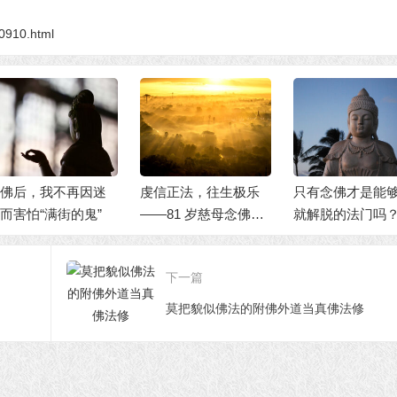
10910.html
佛后，我不再因迷
虔信正法，往生极乐
只有念佛才是能
而害怕“满街的鬼”
——81 岁慈母念佛往
就解脱的法门吗
生
下一篇
莫把貌似佛法的附佛外道当真佛法修