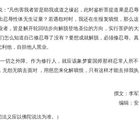
说：“凡伤害我者皆是助我成道之缘起，此时鉴析菩提道果是忍辱
出忍辱性体无生证量？若遇怨对时，我还在生报复嗔恨，那么这
业者，皆是解开轮回结步向解脱登地圣位的方向，实行菩萨的大
我们怎么知道自己修忍辱了没有？要想成就解脱，必须修忍辱。真
悲利他，自担他人黑业。
诸一切之外障。作为修行人，就应该象梦窗国师那样忍常人所不
，无怨无嗔去面对 ，用慈悲来化解嗔恨，只有这样才能去掉我执
撰文：李军
编辑：安
切法义应以佛陀说法为准。）