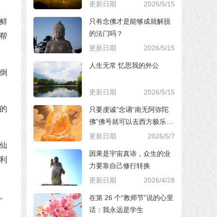
更新日期
2026/5/15
只有念佛才是能够成就解脱
鲜
的法门吗？
帮
更新日期
2026/5/15
人生无常 忆思我的外公
倒
更新日期
2026/5/15
的
只要虔诚”念诵“南无阿弥陀
佛”佛号就可以去西方极乐世
界，对吗？
更新日期
2026/5/7
仙
因果是宇宙真谛，众生的业
利
力要靠自己修行转换
更新日期
2026/4/28
。
在第 26 个“教师节”说的心里
话：我永远是学生