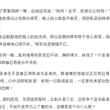
了梦窗国师一鞭，边抽边骂道：“和尚！走开，把座位让给我！”
地把座位让给那位将军。船上的人敢怒不敢言，窃窃私语说禅师
…
水边默默地把脸上的血洗掉。那位蛮横的将军终于良心发现，跪
奔波难免心情不好。”将军自是惭愧不已。
非同一般，面对侮辱伤害安忍不动，胸怀博大，体现了一个圣者
国师修忍辱是分不开的。
。圣者无不是修忍辱而成为圣者的。释迦佛陀曾做过五百世忍辱
嗔恨，心中还暗暗发愿：有朝一日我成道后，一定要先来度化歌
慈悲啊！
，遇到恶骂、无理或受冤时，立刻火冒三丈，总想争个是非曲直
境迁，不知不觉早日上了魔的当，这哪里是个
修行
人呢？