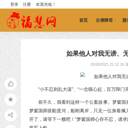
登录
注册
欢迎光临！
首页
古佛降世
渡
如果他人对我无谤、
10/28/2021 21:12:16
“小不忍则乱大谋”、“一念嗔心起，百万障
前不久，我看到这样一个公案故事。梦窗国
梦窗国师搭船渡河，船刚离岸，只见一位身着佩
开了，请等下一艘吧！”梦窗国师心存不忍，请
将军上船。