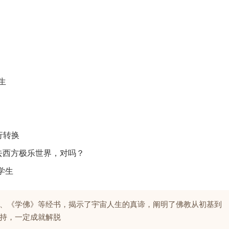
生
行转换
以去西方极乐世界，对吗？
学生
、《学佛》等经书，揭示了宇宙人生的真谛，阐明了佛教从初基到
持，一定成就解脱