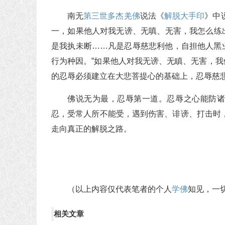
南无
第三世多杰羌佛
说法《
解脱大手印
》中
一，如果他人对我无谤、无嗔、无害，我怎么练
是我执未断……凡是忍辱慈悲利他，自担他人黑
行为种因。”如果他人对我无谤、无瞋、无害，
的忍辱必须建立在大悲菩提心的基础上，忍辱慈
佛说无为最，忍辱第一道。忍辱之心能防
忍，受常人所不能受，遇到伤害、诽谤、打击时
走向真正的解脱之路。
（以上内容仅代表笔者的个人
学佛
知见，一
相关文章