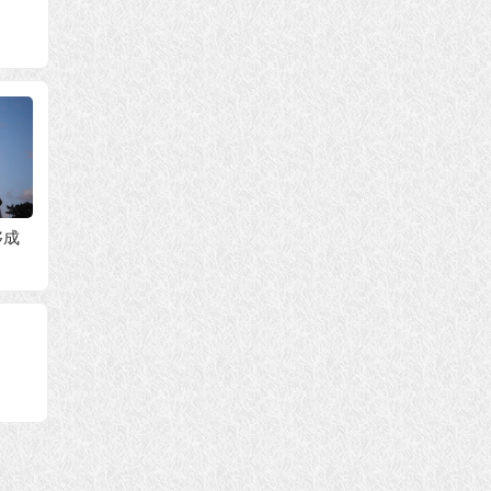
够成
人生无常 忆思我的外
因果是宇宙真谛，众
只要虔
？
公
生的业力要靠自己修
弥陀佛
行转换
西方极
吗？