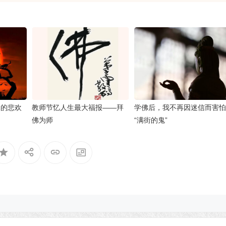
尽的悲欢
教师节忆人生最大福报——拜
学佛后，我不再因迷信而害怕
佛为师
“满街的鬼”