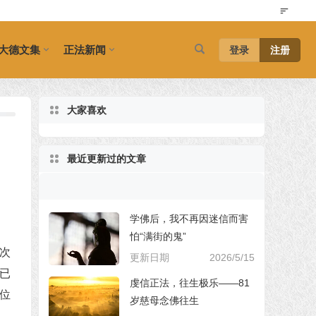
大德文集
正法新闻
登录
注册
大家喜欢
最近更新过的文章
学佛后，我不再因迷信而害
怕“满街的鬼”
次
更新日期
2026/5/15
已
虔信正法，往生极乐——81
位
岁慈母念佛往生