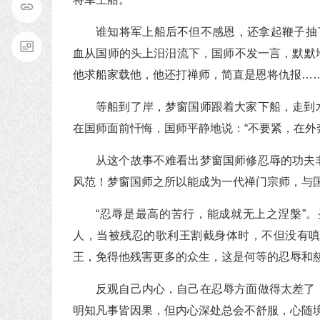
谁知将军上船后不但不感恩，还拿起鞭子抽
血从国师的头上汨汨流下，国师不发一言，默默
他求船家载他，他还打禅师，简直是恩将仇报…
等船到了岸，梦窗国师跟着大家下船，走到
在国师面前忏悔，国师平静地说：“不要紧，在外
从这个故事不难看出梦窗国师修忍辱的功夫
风范！梦窗国师之所以能成为一代禅门宗师，与
“忍辱是最高的苦行，能成就无上之涅槃”
人，当被残忍的歌利王割截身体时，不但没有
王，免得他残害更多的众生，这是何等的忍辱和
反观自己内心，自己在忍辱方面做得太差了
明知凡事皆因果，但内心深处总会不舒服，心随