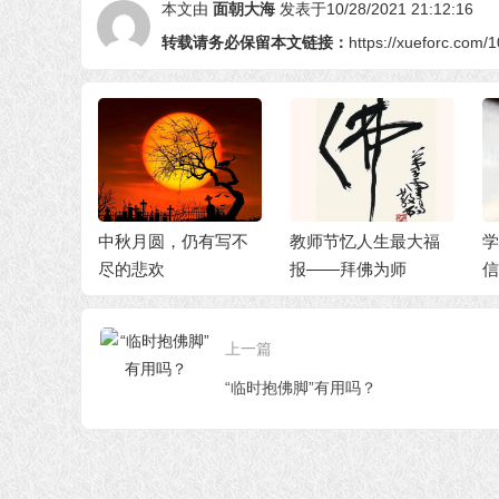
本文由
面朝大海
发表于10/28/2021 21:12:16
转载请务必保留本文链接：
https://xueforc.com/
放生，化
中秋月圆，仍有写不
教师节忆人生最大福
学
长福寿
尽的悲欢
报——拜佛为师
信
上一篇
“临时抱佛脚”有用吗？