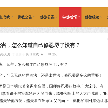
生成就
佛教公告
佛教公案
学佛感悟
佛教经论
无害，怎么知道自己修忍辱了没有？
面朝大海
学佛感悟
阅读模式
253
门开”，可见无论的世间法，还是出世法，修忍辱是多么的重要！
师是日本明代著名禅宗高僧，国师修忍辱的故事广为流传。有一
刀拿着鞭子的将军急速奔船而来，船夫和船上的人大声喊道：“船
求船夫给他方便，船夫看在出家师父的面上，就把船靠回岸边让那