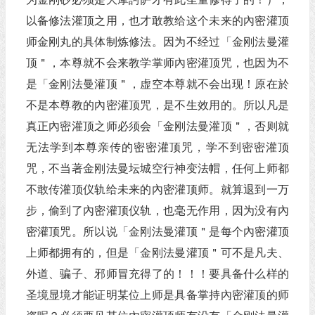
以备修法灌顶之用，也才敢教给这个未来的內密灌顶
师金刚丸的具体制炼修法。因为不经过「金刚法曼灌
顶＂，本尊就不会来教学掌师內密灌顶咒，也因为不
是「金刚法曼灌顶＂，虚空本尊就不会出现！原在於
不是本尊教的內密灌顶咒，是不生效用的。所以凡是
真正內密灌顶之师必须会「金刚法曼灌顶＂，否则就
无法学到本尊亲传的密密灌顶咒，学不到密密灌顶
咒，不当著金刚法曼坛城空行神变法帽，任何上师都
不敢传灌顶仪轨给未来的內密灌顶师。就算退到一万
步，偷到了內密灌顶仪轨，也毫无作用，因为没有內
密灌顶咒。所以说「金刚法曼灌顶＂是每个內密灌顶
上师都拥有的，但是「金刚法曼灌顶＂可不是凡夫、
外道、骗子、邪师冒充得了的！！！要具备什么样的
圣境显境才能证明某位上师是具备掌持內密灌顶的师