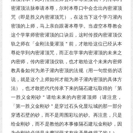
密灌顶法脉奉请本尊，尔时本尊口中会念出內密灌顶
咒（即是胜义內密灌顶咒），在这当下这个学习灌內
密顶的上师，马上亲自跟著本尊学。当虚空本尊教会
这个学掌师密密灌顶的口诀后，这时传授內密灌顶仪
轨之师在「金刚法曼灌顶＂前，才敢给这位已经从本
尊处学到內密灌顶咒，而正在学掌內密灌顶的未来之
內密师，传內密灌顶仪轨，也才敢给这个未来內密师
教具备如何为弟子灌內密顶的法规（用一句世俗的话
说，就是这个上师如何才能为弟子灌內密顶的具体方
法），也才敢把代代传承下来的隔石建坛取得的「第
一胜义金刚砂＂请给未来的內密灌顶师（请注意，
「第一胜义金刚砂＂是穿过石头化显坛城的那一部分
穿透石壁的砂，而不是周围彩坛的砂。再注意，只是
给金刚砂，而不是教他的本事修隔石建坛金刚砂，因
为金刚砂必须是大摩訶萨才有此圣量修得了的！），