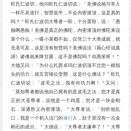
旺扎仁波切，他问旺扎仁波切说：「羌佛说祂与常人
一样不具道行，智慧低平，不会內密灌顶，这是真的
吗？＂旺扎仁波切大尊者一听，十分震惊，说：「愚
痴啊愚痴！羌佛是真正的佛陀，內密灌顶对佛陀来说
算个什么，一碟小菜都不如，仅凭三十大类成就，就
无圣可及，这是没有智慧吗？羌佛说法《藉心经说真
諦》诸佛就来降甘露，这不是佛陀吗？你愚笨呀！＂
大德又问：「为什么扎西卓玛仁波切顶不过您一根指
头的功力，就五官移位变態，这是什么佛法？＂旺扎
仁波切说：「皮毛之法，我有何功力啊！＂又问：
「莫知尊者都说他自己拥有的是皮毛之法，您才是真
正的大圣尊者，说他是一个鸡蛋，您才是一块金刚
石，深通胜义內密灌顶。＂大尊者说：「別听他乱
口，我是一个初入法门的
修行
人，肚子里没有一点金
刚石的成分。＂大德说：「大尊者太谦卑了！＂大尊