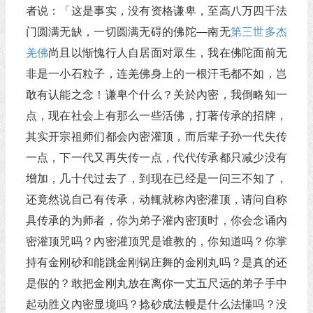
者说：「这是事实，没有资格谦卑，至高八万四千法
门圆满无缺，一切圆满无碍的佛陀—南无
第三世多杰
羌佛
尚且以惭愧行人自居面对眾生，我在佛陀面前无
非是一小石粒子，连羌佛身上的一根汗毛都不如，岂
敢有认能之念！谦卑个什么？关於內密，我倒略知一
点，现在社会上有那么一些活佛，打著传承的招牌，
其实开宗祖师们都会內密灌顶，而后辈子孙一代失传
一点，下一代又再失传一点，代代传承都只减少没有
增加，几十代过去了，到现在已经是一问三不知了，
还竟然说自己有传承，动輒就称內密灌顶，请问自称
具传承的为师者，你为弟子灌內密顶时，你会念诵內
密灌顶咒吗？內密灌顶咒是谁教的，你知道吗？你掌
持有金刚砂和能跳金刚锅庄舞的金刚丸吗？是真的还
是假的？敢把金刚丸放在离你一丈五尺远的弟子手中
起动胜义內密显境吗？捻砂成法幔是什么法懂吗？没