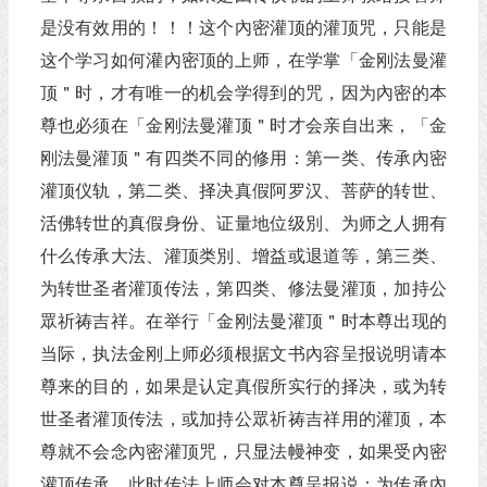
是没有效用的！！！这个內密灌顶的灌顶咒，只能是
这个学习如何灌內密顶的上师，在学掌「金刚法曼灌
顶＂时，才有唯一的机会学得到的咒，因为內密的本
尊也必须在「金刚法曼灌顶＂时才会亲自出来，「金
刚法曼灌顶＂有四类不同的修用：第一类、传承內密
灌顶仪轨，第二类、择决真假阿罗汉、菩萨的转世、
活佛转世的真假身份、证量地位级別、为师之人拥有
什么传承大法、灌顶类別、增益或退道等，第三类、
为转世圣者灌顶传法，第四类、修法曼灌顶，加持公
眾祈祷吉祥。在举行「金刚法曼灌顶＂时本尊出现的
当际，执法金刚上师必须根据文书內容呈报说明请本
尊来的目的，如果是认定真假所实行的择决，或为转
世圣者灌顶传法，或加持公眾祈祷吉祥用的灌顶，本
尊就不会念內密灌顶咒，只显法幔神变，如果受內密
灌顶传承，此时传法上师会对本尊呈报说：为传承內