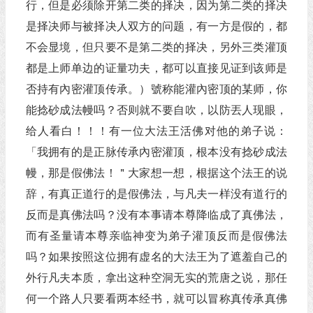
行，但是必须除开第二类的择决，因为第二类的择决
是择决师与被择决人双方的问题，有一方是假的，都
不会显境，但只要不是第二类的择决，另外三类灌顶
都是上师单边的证量功夫，都可以直接见证到该师是
否持有內密灌顶传承。）號称能灌內密顶的某师，你
能捻砂成法幔吗？否则就不要自吹，以防丟人现眼，
给人看白！！！有一位大法王活佛对他的弟子说：
「我拥有的是正脉传承內密灌顶，根本没有捻砂成法
幔，那是假佛法！＂大家想一想，根据这个法王的说
辞，有真正道行的是假佛法，与凡夫一样没有道行的
反而是真佛法吗？没有本事请本尊降临成了真佛法，
而有圣量请本尊亲临神变为弟子灌顶反而是假佛法
吗？如果按照这位拥有虚名的大法王为了遮羞自己的
外行凡夫本质，拿出这种空洞无实的荒唐之说，那任
何一个路人只要看两本经书，就可以冒称真传承真佛