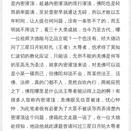
是內密灌顶，超越內密灌顶的境行灌顶，佛陀也是轻
而易举圆满，至於显密早就通达无碍，所以才敢以五
年时间，让人提任何问题，没有一条答不了的，而五
明就不用说了，看三十大类成就，当今乃至古代，哪
一位祖师大德能与之品立呢？一个也没有。经大德访
问了三星日月轮旺扎（王者）大尊者，也求得了莫知
仁波切的教化应证，只能说，无所不能的羌佛是何等
的至高无为圣洁，就拿內密灌顶来说，对羌佛可以说
是小菜一碟而已，但佛陀却说不会，而某些法王、活
佛、法师，真的门都不入，竟然自吹內行，两相应照
之下，佛陀哪里是什么法王尊者能沾得上边的啊！有
很多人冒称內密灌顶，羌佛眼见信眾被迷，忧心忡
忡，为此笔者很有必要为了大眾不被误导而弄清楚內
密灌顶这个问题，便藉此文走题一说了，在一位大德
处得知，他说他就此课题曾请问过三星日月轮大尊者