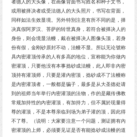
者德人的大头像，在画像背面书写姓名和种子文书，
或用被择决者或受法德人的大头照片，书写在背面，
同样如法生效显境。另外特別注意有所不同的是，择
决真假阿罗汉、菩萨的转世真身，若符合被择决人的
身份，则会境显法幔，戴在被择决人图像头顶，若身
份有假，金刚砂原封不动，法幔不显。所以无论號称
具內密灌顶传承的人有多高的地位，宣称能为你做內
密灌顶，只要他没有本事捻砂成法幔，此人即非內密
顶持有灌顶师，只要是灌內密顶，捻砂成不了法幔称
是內密灌顶者，一般都是骗子，最多是从大圣德处请
到的祖师当年举行內密灌顶的法物，作的是藏传佛教
常规加持性的內密灌顶，有加持力，但不属於现量得
尊的灌顶，不是本尊亲临到场为弟子灌的顶，因此得
不了尊。（说明：大家要注意一个问题，测证拥有內
密灌顶的上师，必须要见证是否有能捻砂成法幔的道