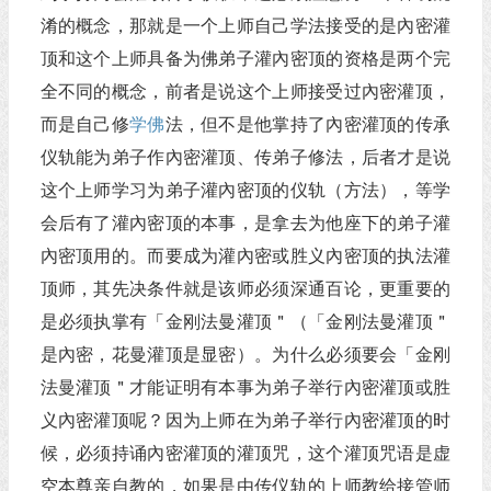
淆的概念，那就是一个上师自己学法接受的是內密灌
顶和这个上师具备为佛弟子灌內密顶的资格是两个完
全不同的概念，前者是说这个上师接受过內密灌顶，
而是自己修
学佛
法，但不是他掌持了內密灌顶的传承
仪轨能为弟子作內密灌顶、传弟子修法，后者才是说
这个上师学习为弟子灌內密顶的仪轨（方法），等学
会后有了灌內密顶的本事，是拿去为他座下的弟子灌
內密顶用的。而要成为灌內密或胜义內密顶的执法灌
顶师，其先决条件就是该师必须深通百论，更重要的
是必须执掌有「金刚法曼灌顶＂（「金刚法曼灌顶＂
是內密，花曼灌顶是显密）。为什么必须要会「金刚
法曼灌顶＂才能证明有本事为弟子举行內密灌顶或胜
义內密灌顶呢？因为上师在为弟子举行內密灌顶的时
候，必须持诵內密灌顶的灌顶咒，这个灌顶咒语是虚
空本尊亲自教的，如果是由传仪轨的上师教给接管师