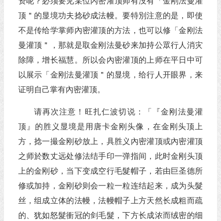
资呢？必须要见某位內密灌顶师有没有「金刚法曼灌
顶＂的显境功夫捻砂成法幔。要特別注意的是，即使
不是传给学掌师內密灌顶的方法，也可以修「金刚法
曼灌顶＂，那就是取金刚法曼砂来加持公眾行人消灾
除障，增长福慧。所以会內密灌顶的上师在平日中可
以展示「金刚法曼灌顶＂的显境，给行人开眼界，来
证明自己掌有內密灌顶。
请再次注意！旺扎仁波切说：「『金刚法曼灌
顶』的胜义显境是用唐卡金刚头像，在金刚头顶上
方，捻一撮金刚砂放上，具胜义內密灌顶或內密灌顶
之师於数丈远处修法结手印一弹指间，此时金刚头顶
上的金刚砂，当下变成空行毛髮帽子，若由巨圣德所
修或加持，金刚砂则会一粒一粒连结起来，成为头髮
丝，组成立体的法幔，法幔帽子上方天然长成粗而疏
的、犹如怒髮衝冠的剑毛髮，下方长成浓而绒密的细