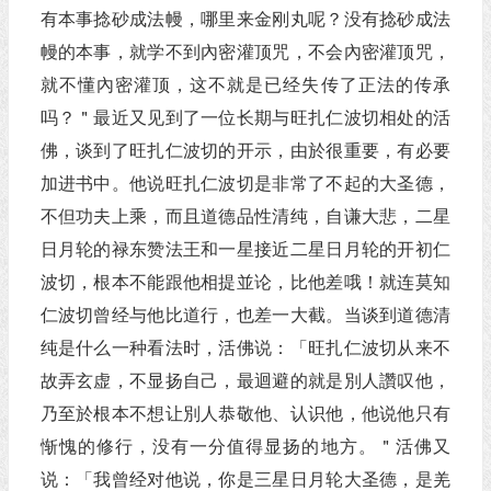
有本事捻砂成法幔，哪里来金刚丸呢？没有捻砂成法
幔的本事，就学不到內密灌顶咒，不会內密灌顶咒，
就不懂內密灌顶，这不就是已经失传了正法的传承
吗？＂最近又见到了一位长期与旺扎仁波切相处的活
佛，谈到了旺扎仁波切的开示，由於很重要，有必要
加进书中。他说旺扎仁波切是非常了不起的大圣德，
不但功夫上乘，而且道德品性清纯，自谦大悲，二星
日月轮的禄东赞法王和一星接近二星日月轮的开初仁
波切，根本不能跟他相提並论，比他差哦！就连莫知
仁波切曾经与他比道行，也差一大截。当谈到道德清
纯是什么一种看法时，活佛说：「旺扎仁波切从来不
故弄玄虚，不显扬自己，最迴避的就是別人讚叹他，
乃至於根本不想让別人恭敬他、认识他，他说他只有
惭愧的修行，没有一分值得显扬的地方。＂活佛又
说：「我曾经对他说，你是三星日月轮大圣德，是羌