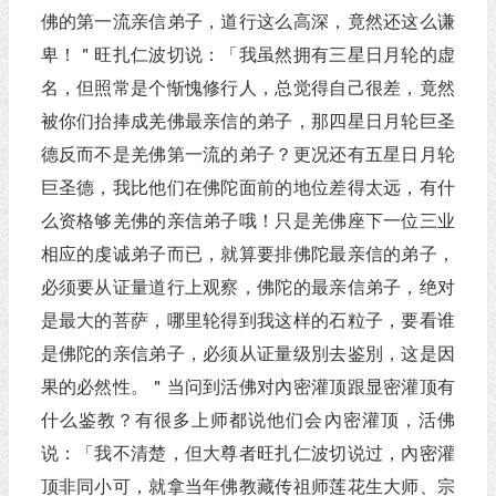
佛的第一流亲信弟子，道行这么高深，竟然还这么谦
卑！＂旺扎仁波切说：「我虽然拥有三星日月轮的虚
名，但照常是个惭愧修行人，总觉得自己很差，竟然
被你们抬捧成羌佛最亲信的弟子，那四星日月轮巨圣
德反而不是羌佛第一流的弟子？更况还有五星日月轮
巨圣德，我比他们在佛陀面前的地位差得太远，有什
么资格够羌佛的亲信弟子哦！只是羌佛座下一位三业
相应的虔诚弟子而已，就算要排佛陀最亲信的弟子，
必须要从证量道行上观察，佛陀的最亲信弟子，绝对
是最大的菩萨，哪里轮得到我这样的石粒子，要看谁
是佛陀的亲信弟子，必须从证量级別去鉴別，这是因
果的必然性。＂当问到活佛对內密灌顶跟显密灌顶有
什么鉴教？有很多上师都说他们会內密灌顶，活佛
说：「我不清楚，但大尊者旺扎仁波切说过，內密灌
顶非同小可，就拿当年佛教藏传祖师莲花生大师、宗