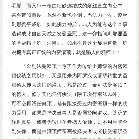
毛髮，而又每一根由细砂连结成的髮丝直立向空中，
甚至带倾斜度，竟然不断也不倒，当法力一收，髮丝
剎那倒平成砂，如此佛力神异，非人为能有这个本事
造得成此自然天成之发曼圣冠，这一弹指间剎那显圣
的圣冠帽子称『法幔』。如果不具这个显境道量，称
说拥有真正正统的內密灌顶，就是骗人的邪师！＂
「金刚法曼灌顶＂除了作为传给上师级的內密灌
顶仪轨之用以外，又是用来为阿罗汉或菩萨转世的圣
者德人传大法用的灌顶，凡是经过「金刚法曼灌顶＂
的德人，修学其他任何佛法（除了境行部法以外），
可不必再灌任何顶，都有跟接受过內密灌顶一样的功
力受用。如果是择决当事人是否属於阿罗汉、菩萨的
转世真身，或者为转世圣者德人灌顶，则不用唐卡金
刚头像，而是由灌顶师亲画被择决者或者接受灌顶圣