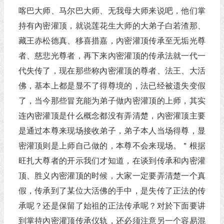
喀巴大师、马尔巴大师、无我母大师来说吧，他们掌
持有內密灌顶，就说莲花生大师的大弟子白若渣那、
藏王赤松德真、移喜措嘉，內密灌顶传承至无垢光尊
者、慈悲光尊者，再下来內密灌顶的传承法就一代一
代失传了，现在那些称內密灌顶的尊者、法王、大活
佛，基本上都是显不了得尊境的，法已经被遗失变假
了，当今那些冒充能为弟子做內密灌顶的上师，其实
连內密灌顶是什么概念都没有弄清楚，內密灌顶主要
是通过本尊来现场接收弟子，弟子本人当场得尊，显
密灌顶则是上师自己做的，本尊不会来现场。＂根据
旺扎大尊者的开示我们才知道，在谈到传承和內密灌
顶、胜义內密灌顶的时候，大家一定要弄清楚一个真
假，传承到了某位大活佛的手中，是失传了正法的传
承呢？还是保留了始祖的正法传承呢？对於下面要讲
到掌持內密灌顶传承仪轨，还必须注意另一个容易混