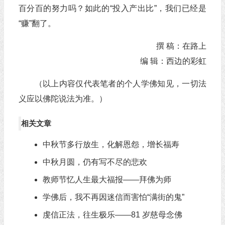
百分百的努力吗？如此的“投入产出比”，我们已经是
“赚”翻了。
撰 稿：在路上
编 辑：西边的彩虹
（以上内容仅代表笔者的个人学佛知见，一切法
义应以佛陀说法为准。）
相关文章
中秋节多行放生，化解恩怨，增长福寿
中秋月圆，仍有写不尽的悲欢
教师节忆人生最大福报——拜佛为师
学佛后，我不再因迷信而害怕“满街的鬼”
虔信正法，往生极乐——81 岁慈母念佛