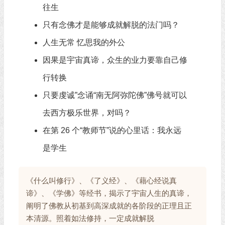
往生
只有念佛才是能够成就解脱的法门吗？
人生无常 忆思我的外公
因果是宇宙真谛，众生的业力要靠自己修
行转换
只要虔诚”念诵“南无阿弥陀佛”佛号就可以
去西方极乐世界，对吗？
在第 26 个“教师节”说的心里话：我永远
是学生
《什么叫修行》、《了义经》、《藉心经说真
谛》、《学佛》等经书，揭示了宇宙人生的真谛，
阐明了佛教从初基到高深成就的各阶段的正理且正
本清源。照着如法修持，一定成就解脱