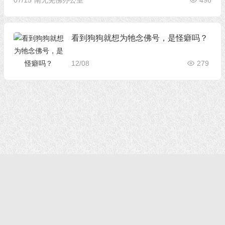
07/15
南无羌佛办公室
498
看到狗狗就想为牠念佛号，是怪癖吗？
12/08
279
首页
|
正法文告
|
羌佛说法
|
学佛感悟
© 2021 福慧网 版权所有| |学佛如初｜成就有余