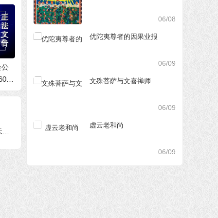
06/08
优陀夷尊者的因果业报
且的
国际佛教僧尼总会主
国际佛教僧尼总会公
拜见
席释隆慧法师的声明
告(公告字第20150105
《世界
06/09
(2016年1月1日)
号)
对南无
文殊菩萨与文喜禅师
佛道歉
总会(公
06/09
04号)
虚云老和尚
国际佛教僧尼总会为什么发三封信给萨迦天津法王？
06/09