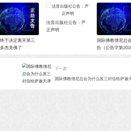
音出版社公告：严
声明
应扎西卓玛仁波
请求，现转发她
国际佛教僧尼总会公
旺扎上尊的纪实
告（公告字第2016010
1号）
下一篇