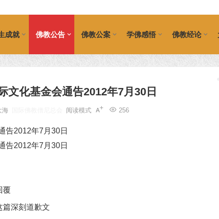
生成就
佛教公告
佛教公案
学佛感悟
佛教经论
文化基金会通告2012年7月30日
大海
国际佛教僧尼总会
阅读模式
256
回覆
这篇深刻道歉文