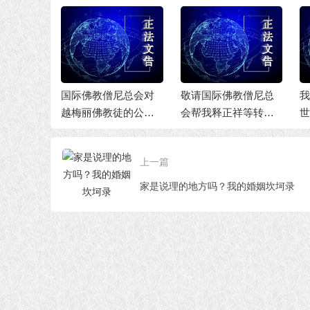
法
正
尼总会对
敬请国际佛教僧尼总
我终于决定离开第三
徒的公开
会帮我释正祥等转发
世多杰羌佛了
这篇深刻道歉文
上一篇
家是说理的地方吗？我的婚姻坎坷录