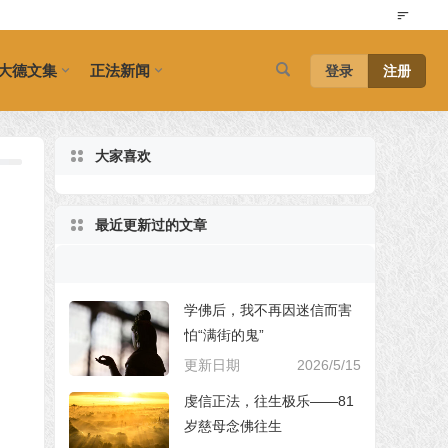
大德文集
正法新闻
登录
注册
大家喜欢
最近更新过的文章
学佛后，我不再因迷信而害
怕“满街的鬼”
更新日期
2026/5/15
虔信正法，往生极乐——81
岁慈母念佛往生