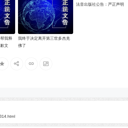
法音出版社公告：严正声明
会帮我释
我终于决定离开第三世多杰羌
道歉文
佛了
9314.html