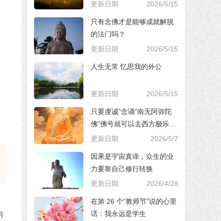
更新日期
2026/5/15
只有念佛才是能够成就解脱
的法门吗？
更新日期
2026/5/15
人生无常 忆思我的外公
更新日期
2026/5/15
只要虔诚”念诵“南无阿弥陀
佛”佛号就可以去西方极乐世
界，对吗？
更新日期
2026/5/7
因果是宇宙真谛，众生的业
力要靠自己修行转换
更新日期
2026/4/28
在第 26 个“教师节”说的心里
话：我永远是学生