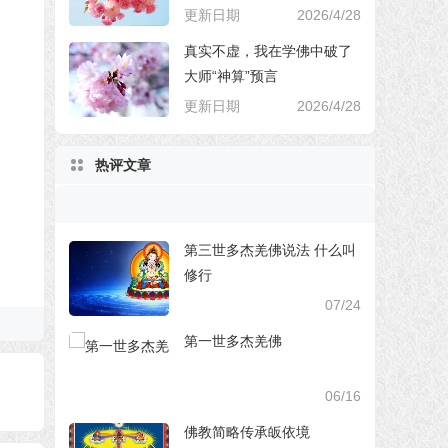
更新日期
2026/4/28
真实不虚，我在学佛中破了
大师“神算”预言
更新日期
2026/4/28
热评文章
第三世多杰羌佛说法 什么叫
修行
07/24
第一世多杰羌佛
06/16
佛教简略传承皈依境