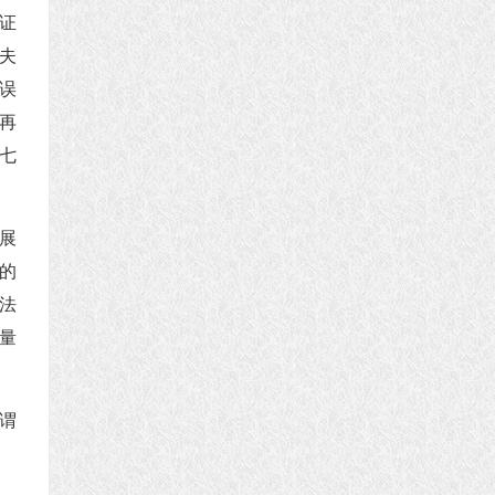
证
夫
误
再
七
展
的
法
量
谓