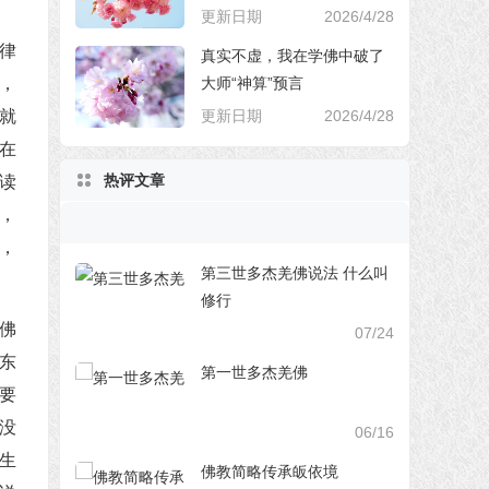
更新日期
2026/4/28
律
真实不虚，我在学佛中破了
大师“神算”预言
，
更新日期
2026/4/28
就
在
热评文章
读
，
，
第三世多杰羌佛说法 什么叫
修行
佛
07/24
东
第一世多杰羌佛
要
没
06/16
生
佛教简略传承皈依境