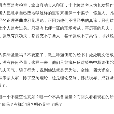
且当面监考检查，拿出真功夫来印证，十七位监考人为其发誓作
考人愿意拿自己堕地狱这样的重誓来担保一个骗子、假圣人。凡
经的正理歪曲成邪见理论，正因为他们不懂经书的真谛，只会错
七个人监考过关。只要有七师十证的现场考试，再厉害的凡夫，
，就没有真功夫，都冒充不了圣人，骗子就成不了高僧，可以说
入实际圣量吗？不要忘了，教主释迦佛陀的经书中处处明文记载
，没有任何圣量，这样一来，他们只能疯狂反对经书中释迦佛陀
凡夫习气，骗子行为，说到佛法就是无为法、空性、四大皆空、
法来蒙大家，除了空洞理论，还是理论空洞，佛法境界、成就圣
破了。
哪一个不懂空性真如？哪一个不具备圣量？而回头看看现在的所
了顶吗？有禅定吗？明心见性了吗？