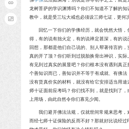
龙树菩萨的学识渊博吗？你们不知道不了解的知
教中，就是受三坛大戒也必须设三师七证，更何
回忆一下你们的学佛经历，就会恍然大悟，
得，有的说有拙火定，有的说禅定甚深，有的说
回想，那都是他们自己说的、别人帮著传言的，
真的开了顶？你们听到过脱胎换骨出神识，实际
有见到过真实的展显吧？你们根本没有遇到真正
个善知识而已，善知识并不等于有成就、有佛法
没有货真价实的材料，就没有给它安排适当用途
师十证面前应考吗？你们找不到，就是找到了，
上用场，由此自然令你们寡见少闻。
我们避开佛法法规，仅就世间常规来思考，
而经七师十证保险的反而不好？那就好比说经过