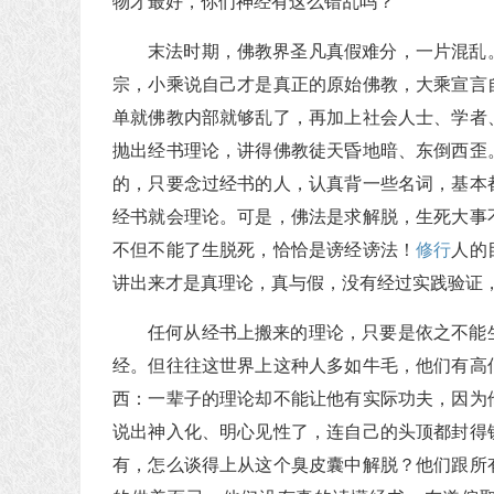
物才最好，你们神经有这么错乱吗？
末法时期，佛教界圣凡真假难分，一片混乱
宗，小乘说自己才是真正的原始佛教，大乘宣言
单就佛教内部就够乱了，再加上社会人士、学者
抛出经书理论，讲得佛教徒天昏地暗、东倒西歪
的，只要念过经书的人，认真背一些名词，基本
经书就会理论。可是，佛法是求解脱，生死大事
不但不能了生脱死，恰恰是谤经谤法！
修行
人的
讲出来才是真理论，真与假，没有经过实践验证
任何从经书上搬来的理论，只要是依之不能
经。但往往这世界上这种人多如牛毛，他们有高
西：一辈子的理论却不能让他有实际功夫，因为
说出神入化、明心见性了，连自己的头顶都封得
有，怎么谈得上从这个臭皮囊中解脱？他们跟所