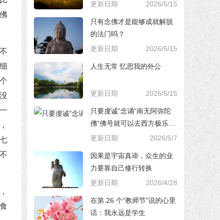
更新日期
2026/5/15
佛
只有念佛才是能够成就解脱
的法门吗？
更新日期
2026/5/15
不
细
人生无常 忆思我的外公
个
更新日期
2026/5/15
没
一
只要虔诚”念诵“南无阿弥陀
佛”佛号就可以去西方极乐世
，
界，对吗？
更新日期
2026/5/7
七
不
因果是宇宙真谛，众生的业
力要靠自己修行转换
更新日期
2026/4/28
，
在第 26 个“教师节”说的心里
食
话：我永远是学生