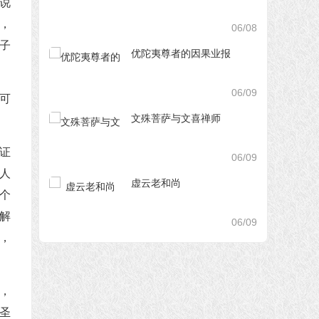
说
，
06/08
子
优陀夷尊者的因果业报
06/09
可
文殊菩萨与文喜禅师
证
06/09
人
虚云老和尚
个
解
06/09
，
，
圣