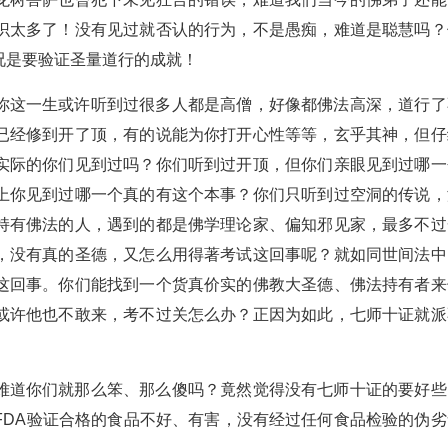
识太多了！没有见过就否认的行为，不是愚痴，难道是聪慧吗？
况是要验证圣量道行的成就！
你这一生或许听到过很多人都是高僧，好像都佛法高深，道行了
已经修到开了顶，有的说能为你打开心性等等，玄乎其神，但仔
实际的你们见到过吗？你们听到过开顶，但你们亲眼见到过哪一
上你见到过哪一个真的有这个本事？你们只听到过空洞的传说，
持有佛法的人，遇到的都是佛学理论家、偏知邪见家，最多不过
，没有真的圣德，又怎么用得著考试这回事呢？就如同世间法中
这回事。你们能找到一个货真价实的佛教大圣德、佛法持有者来
或许他也不敢来，考不过关怎么办？正因为如此，七师十证就派
难道你们就那么笨、那么傻吗？竟然觉得没有七师十证的要好些
FDA验证合格的食品不好、有害，没有经过任何食品检验的伪劣