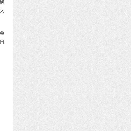
解
入
会
0日