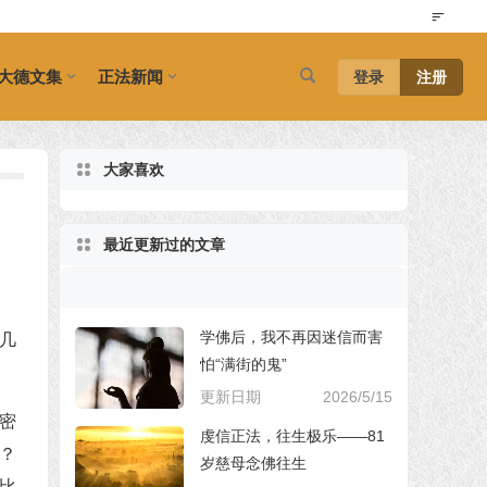
大德文集
正法新闻
登录
注册
大家喜欢
最近更新过的文章
学佛后，我不再因迷信而害
几
怕“满街的鬼”
更新日期
2026/5/15
密
虔信正法，往生极乐——81
？
岁慈母念佛往生
比