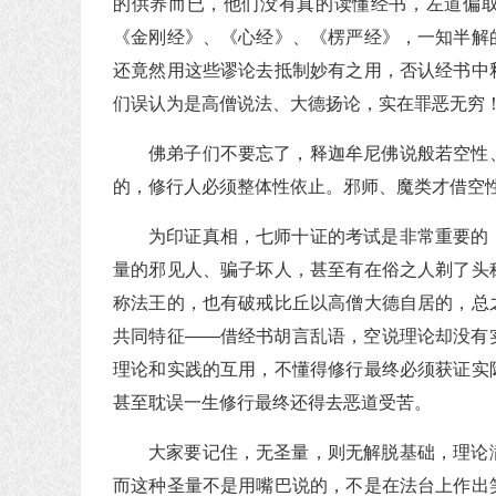
的供养而已，他们没有真的读懂经书，左道偏取
《金刚经》、《心经》、《楞严经》，一知半解
还竟然用这些谬论去抵制妙有之用，否认经书中
们误认为是高僧说法、大德扬论，实在罪恶无穷
佛弟子们不要忘了，释迦牟尼佛说般若空性
的，修行人必须整体性依止。邪师、魔类才借空
为印证真相，七师十证的考试是非常重要的
量的邪见人、骗子坏人，甚至有在俗之人剃了头
称法王的，也有破戒比丘以高僧大德自居的，总
共同特征——借经书胡言乱语，空说理论却没有
理论和实践的互用，不懂得修行最终必须获证实
甚至耽误一生修行最终还得去恶道受苦。
大家要记住，无圣量，则无解脱基础，理论
而这种圣量不是用嘴巴说的，不是在法台上作出