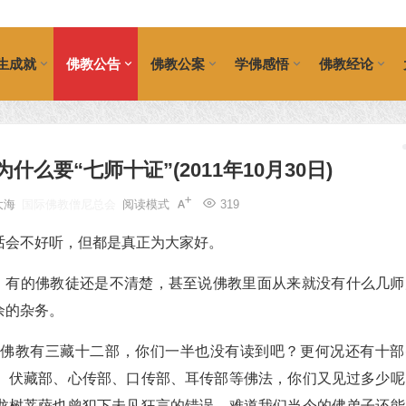
生成就
佛教公告
佛教公案
学佛感悟
佛教经论
么要“七师十证”(2011年10月30日)
大海
国际佛教僧尼总会
阅读模式
319
话会不好听，但都是真正为大家好。
明，有的佛教徒还是不清楚，甚至说佛教里面从来就没有什么几师
余的杂务。
。佛教有三藏十二部，你们一半也没有读到吧？更何况还有十部
、伏藏部、心传部、口传部、耳传部等佛法，你们又见过多少呢
龙树菩萨也曾犯下未见狂言的错误，难道我们当今的佛弟子还能