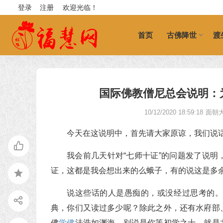
登录
注册
欢迎光临！
首页
古佛降世
渡
国际佛教僧尼总会说明：为什
10/12/2020 18:59:18
面朝
今天在这说明中，首先请大家原谅，我们说
我会前几天针对“七师十证”的问题发了说
证，这都是我会想出来的么蛾子，有的说这是多
说这些话的人是愚痴的，或没经过思考的
典，你们又读过多少呢？除此之外，还有水府部
佛
学佛
法浩如渊海，别说是你等初学之士，就是