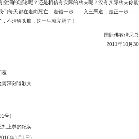
有空洞的理论呢？还是相信有实际的功夫呢？没有实际功夫你能
我们每天都在走向死亡，走错一步——入三恶道，走正一步——
了，不清醒头脑，这一生就完蛋了！
国际佛教僧尼总
2011年10月3
回覆
这篇深刻道歉文
01号）
旺扎上尊的纪实
16年1月1日)