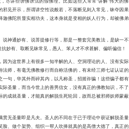
，尽讲些谤佛谤法的假佛理。比如这些人常常“讲解”伟大的佛
的邪见开示，所谓讲空性说般若，不落断见则入常见，昧夺因果
释迦佛陀所显实相功夫，这本身就是变相的妖人行为，却被佛弟
！
、说神通妙有、说菩提修行等，那是一整套完美教法，是缺一不
性抗妙有、取断见昧常见，愚人、笨人才不求甚解、偏听偏信！
，因为这世界上有很多一知半解的人、空洞理论的人、没有实际
称法师，有毫无佛教修行而自称活佛的，有未经三师七证认证的
之一句，华其外而碎其内，以凡称圣，招摇诈骗！这些骗子都有
实际圣量，而当今世上的善男信女，没有真正的佛教知识，不了
际的成就圣量，才能真的解脱生死轮回，故而总被邪师妖师蒙蔽
满贯无圣量即是凡夫。圣人的不同在于已于理论中获证解脱圣量
笑脸、做个架势、组织一帮人吹捧就真的是高僧大德了，真正的