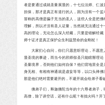
者是要通过成就圣量展显的，十七位法师、仁波
担保，那才是真正有道行的人，因为没有一个监
冒称的高僧是骗子充当的圣人，这些人全是把佛
理解，所以才没有圣人证量，当然就无法通过十
高的理论，无论怎么深入经藏，只要是错解经藏
师十证才是真正保护众生利益慧命的金刚杖！
大家扪心自问，你们只愿意听理论，不愿意
显圣境的事迹，而当今的邪师假圣只能瞎掰理论
圣量境界，否则他们如何自保？他们背地里全是
身无相、有相有神通就是虚妄等等，以口头禅佛
那是他们绝对需要避开的，不避开就会给弟子看
佛弟子们，释迦佛陀当年的十六尊者弟子，
高僧，除了讲空话，还有什么呢？有拙火吗？开