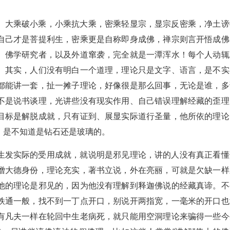
。大乘破小乘，小乘抗大乘，密乘轻显宗，显宗反密乘，净土谤
自己才是菩提利生，密乘更是自称即身成佛，禅宗则言开悟成佛
、佛学研究者，以及外道窜袭，完全就是一潭浑水！每个人动辄
。其实，人们没有明白一个道理，理论只是文字、语言，是不实
都能讲一套，扯一摊子理论，好像很是那么回事，无论是谁，多
不是说书谈理，光讲些没有现实作用、自己错误理解经藏的歪理
目标是解脱成就，只有证到、展显实际道行圣量，他所依的理论
，是不知道是钻石还是玻璃的。
生发实际的受用成就，就说明是邪见理论，讲的人没有真正看懂
僧大德身份，理论充实，著书立说，外在亮丽，可就是欠缺一样
他的理论是邪见的，因为他没有理解到释迦佛说的经藏真谛。不
铁通一般，找不到一丁点开口，别说开两指宽，一毫米的开口也
有凡夫一样在轮回中生老病死，就只能用空洞理论来骗得一些今