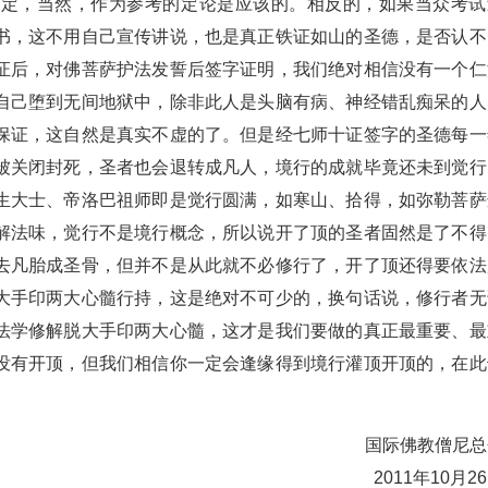
确定，当然，作为参考的定论是应该的。相反的，如果当众考试
书，这不用自己宣传讲说，也是真正铁证如山的圣德，是否认不
证后，对佛菩萨护法发誓后签字证明，我们绝对相信没有一个仁
自己堕到无间地狱中，除非此人是头脑有病、神经错乱痴呆的人
保证，这自然是真实不虚的了。但是经七师十证签字的圣德每一
被关闭封死，圣者也会退转成凡人，境行的成就毕竟还未到觉行
生大士、帝洛巴祖师即是觉行圆满，如寒山、拾得，如弥勒菩萨
解法味，觉行不是境行概念，所以说开了顶的圣者固然是了不得
去凡胎成圣骨，但并不是从此就不必修行了，开了顶还得要依法
大手印两大心髓行持，这是绝对不可少的，换句话说，修行者无
法学修解脱大手印两大心髓，这才是我们要做的真正最重要、最
没有开顶，但我们相信你一定会逢缘得到境行灌顶开顶的，在此
国际佛教僧尼总
2011年10月2