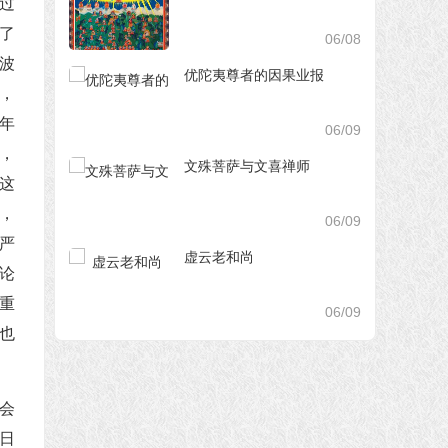
过
了
06/08
波
优陀夷尊者的因果业报
，
年
06/09
，
文殊菩萨与文喜禅师
这
，
06/09
严
虚云老和尚
论
重
06/09
也
会
6日