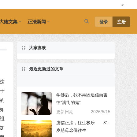
大德文集
正法新闻
登录
注册
大家喜欢
最近更新过的文章
这
于
学佛后，我不再因迷信而害
的
怕“满街的鬼”
如
更新日期
2026/5/15
祖
虔信正法，往生极乐——81
加
岁慈母念佛往生
自