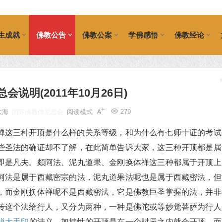
生成就
佛教公告
佛教公案
学佛感悟
佛教经论
说明(2011年10月26日)
大海
国际佛教僧尼总会
阅读模式
279
禅这三种开顶是什么样的关系等级，和为什么有七师十证的考试
些圣法的确证却不了解，在此简单告诉大家，这三种开顶都是属
即是凡夫。颇阿法、泥丸道果、金刚换体禅这三种都属于开顶上
阿法是属于西藏密宗的法，泥丸道果法呢也是属于西藏密法，但
，而金刚换体禅呢不是西藏密法，它是佛教巨圣掌握的法，并非
传这个法给行人，又分为两种，一种是佛陀或等妙觉菩萨为行人
脱大手印
的法义，加持性的开顶是在一个时辰之内就会开顶，而