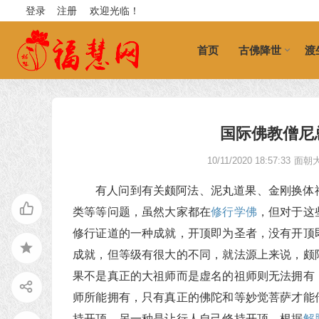
登录
注册
欢迎光临！
首页
古佛降世
渡
国际佛教僧尼总会
10/11/2020 18:57:33
面朝
有人问到有关颇阿法、泥丸道果、金刚换体
类等等问题，虽然大家都在
修行
学佛
，但对于这
修行证道的一种成就，开顶即为圣者，没有开顶
成就，但等级有很大的不同，就法源上来说，颇
果不是真正的大祖师而是虚名的祖师则无法拥有
师所能拥有，只有真正的佛陀和等妙觉菩萨才能
持开顶，另一种是让行人自己修持开顶。根据
解