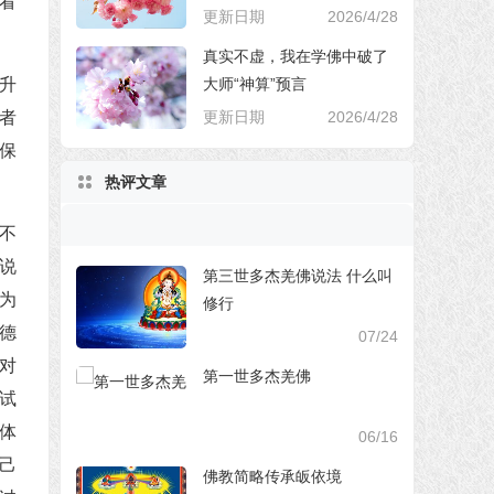
看
更新日期
2026/4/28
真实不虚，我在学佛中破了
大师“神算”预言
升
更新日期
2026/4/28
者
保
热评文章
不
说
第三世多杰羌佛说法 什么叫
为
修行
德
07/24
对
第一世多杰羌佛
试
体
06/16
己
佛教简略传承皈依境