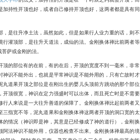
是加持性开顶也好，或者自己修持开顶也好，这两者都是具有同
部，是往升净土法，虽然如此，但是如果行人业力重的话，则不
境行灌顶部，是往升天道法，成仙的法。金刚换体禅比前两者等
成菩萨或金刚的法。
开顶的部位有的在前，有的在后，开顶的宽度不到一毫米，非常
时神识不能外出，也就是平常神识是不能外用的，只有亡故时才
泥丸道果开顶之部位是在刚出生的婴儿头顶前方跳动的那个部位
，开顶很宽，神识在定力强盛时可以出体，而且死亡时是不需要
修行人来说是一大往升善道的保障了。金刚换体禅比起前两者又
至三指宽不等，泥丸道果和金刚换体禅这两者开顶的洞口宽的太
体的情况（神识即是神，其意是已经修成了神的道行），金刚换
颇阿法神识不能外用，仪器也检查不出来。金刚换体禅最高的境