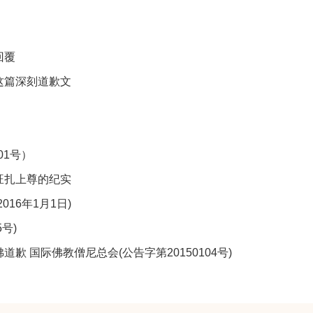
回覆
这篇深刻道歉文
01号）
旺扎上尊的纪实
16年1月1日)
号)
 国际佛教僧尼总会(公告字第20150104号)