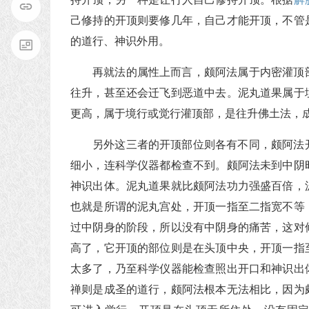
己修持的开顶则要修几年，自己才能开顶，不管
的道行、神识外用。
再就法的属性上而言，颇阿法属于内密灌顶
往升，甚至还会迁飞到恶道中去。泥丸道果属于
更高，属于境行或觉行灌顶部，是往升佛土法，
另外这三者的开顶部位则各有不同，颇阿法
细小，连科学仪器都检查不到。颇阿法未到中阴
神识出体。泥丸道果就比颇阿法功力强盛百倍，
也就是所谓的泥丸宫处，开顶一指至二指宽不等
过中阴身的阶段，所以没有中阴身的痛苦，这对
高了，它开顶的部位则是在头顶中央，开顶一指
太多了，乃至科学仪器能检查照出开口和神识出
禅则是成圣的道行，颇阿法根本无法相比，因为