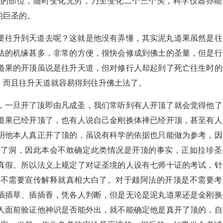
定的部位，随时变化无穷，乃至变化二个三个头，科学仪器亦能
的巨圣的。
要往升到天道去呢？这就是他没有弄懂，其实泥丸道果虽然是往
法的机缘甚多，非常的方便，很快会修成到佛土的圣量，但是行
道果的开顶虽说是往升天道，但对修行人却起到了死亡往生时的
，而且往升天道就容易得到往升佛土法了。
，一旦开了顶即由凡成圣，我们常听到有人开顶了就会觉得他了
道果已经开顶了，也有人说自己金刚换体禅已经开顶，甚至有人
明他本人真正开了顶的，虽说有科学的依据也只能做为参考，因
挖了洞，因此本会不敢确定此类情况是开顶的事实，正如拉珍圣
真假。所以法义上规定了对证圣境的人设有七师十证的考试，针
，不需要宣传解释就真相大白了。对于颇阿法的开顶是不需要考
插插草、插插香，凭各人判断，但是无论是泥丸道果还是金刚换
人面前验证他神识是否能外出，就不能确定他是真开了顶的，自