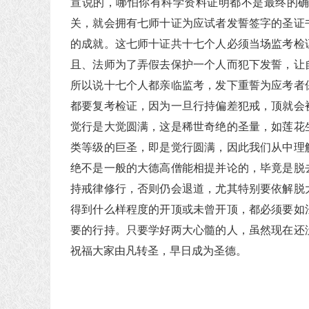
宣说的，哪怕你有科学资料证明都不是最终的
关，就会拥有七师十证为应试者发誓签字的圣证
的成就。这七师十证共十七个人必须当场监考检
且、法师为了弄假去保护一个人而犯下发誓，让
所以说十七个人都亲临监考，发下重誓为应考者
都要复考检证，因为一旦行持偏差犯戒，顶就会
觉行是大觉圆满，这是稀世奇绝的圣量，如莲花
类等级的巨圣，即是觉行圆满，因此我们从中理
绝不是一般的大德高僧能相提并论的，毕竟是脱
持戒律修行，否则仍会退道，尤其特别要依解脱
得到什么样程度的开顶或未曾开顶，都必须要如
要的行持。只要学好两大心髓的人，虽然现在还
祝福大家由凡转圣，早日成为圣德。