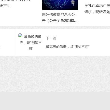
声明
应扎西卓玛仁波
请求，现转发她
国际佛教僧尼总会公
旺扎上尊的纪实
告（公告字第2016010
1号）
下一篇
)
最高级的修养，是“明知不问”