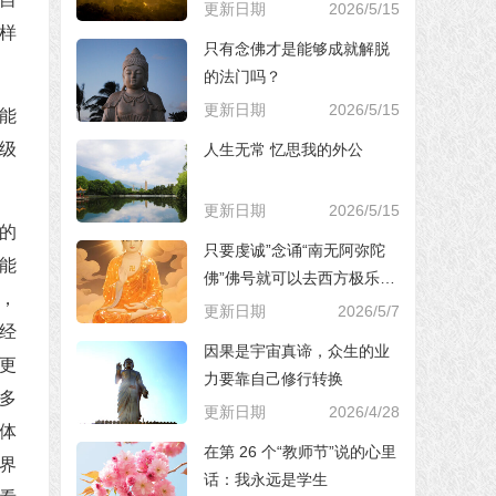
更新日期
2026/5/15
样
只有念佛才是能够成就解脱
的法门吗？
更新日期
2026/5/15
能
级
人生无常 忆思我的外公
更新日期
2026/5/15
的
只要虔诚”念诵“南无阿弥陀
能
佛”佛号就可以去西方极乐世
，
界，对吗？
更新日期
2026/5/7
经
因果是宇宙真谛，众生的业
更
力要靠自己修行转换
多
更新日期
2026/4/28
体
在第 26 个“教师节”说的心里
界
话：我永远是学生