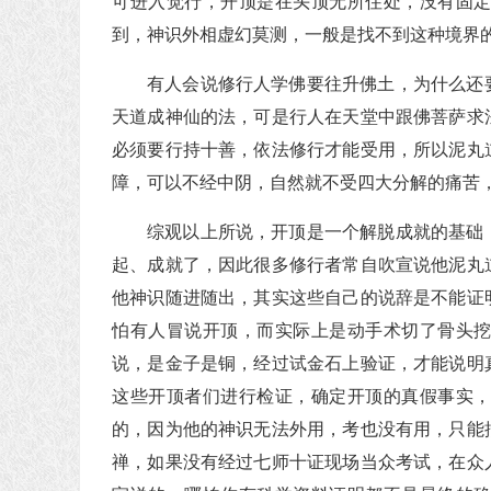
可进入觉行，开顶是在头顶无所住处，没有固
到，神识外相虚幻莫测，一般是找不到这种境界
有人会说修行人学佛要往升佛土，为什么还
天道成神仙的法，可是行人在天堂中跟佛菩萨求
必须要行持十善，依法修行才能受用，所以泥丸
障，可以不经中阴，自然就不受四大分解的痛苦
综观以上所说，开顶是一个解脱成就的基础
起、成就了，因此很多修行者常自吹宣说他泥丸
他神识随进随出，其实这些自己的说辞是不能证
怕有人冒说开顶，而实际上是动手术切了骨头
说，是金子是铜，经过试金石上验证，才能说明
这些开顶者们进行检证，确定开顶的真假事实
的，因为他的神识无法外用，考也没有用，只能
禅，如果没有经过七师十证现场当众考试，在众