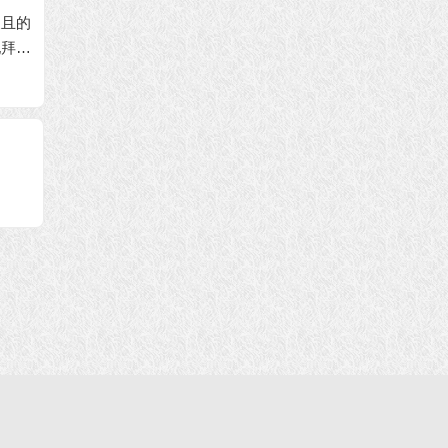
且的
国际佛教僧尼总会主
国际佛教僧尼总会公
拜见
席释隆慧法师的声明
告(公告字第20150105
《世界
(2016年1月1日)
号)
对南无
佛道歉
总会(公
04号)