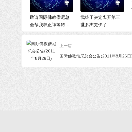
正
尼总会对
敬请国际佛教僧尼总
我终于决定离开第三
徒的公开
会帮我释正祥等转发
世多杰羌佛了
这篇深刻道歉文
上一篇
国际佛教僧尼总会公告(2011年8月26日