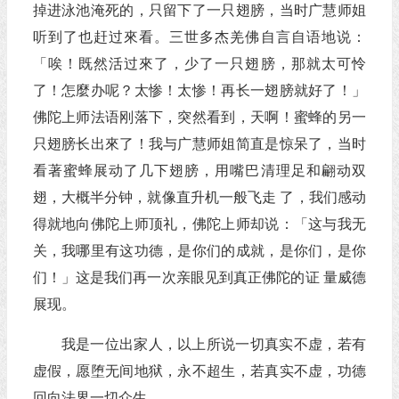
掉进泳池淹死的，只留下了一只翅膀，当时广慧师姐
听到了也赶过來看。三世多杰羌佛自言自语地说：
「唉！既然活过來了，少了一只翅膀，那就太可怜
了！怎麼办呢？太惨！太惨！再长一翅膀就好了！」
佛陀上师法语刚落下，突然看到，天啊！蜜蜂的另一
只翅膀长出來了！我与广慧师姐简直是惊呆了，当时
看著蜜蜂展动了几下翅膀，用嘴巴清理足和翩动双
翅，大概半分钟，就像直升机一般飞走 了，我们感动
得就地向佛陀上师顶礼，佛陀上师却说：「这与我无
关，我哪里有这功德，是你们的成就，是你们，是你
们！」这是我们再一次亲眼见到真正佛陀的证 量威德
展现。
我是一位出家人，以上所说一切真实不虚，若有
虚假，愿堕无间地狱，永不超生，若真实不虚，功德
回向法界一切众生。