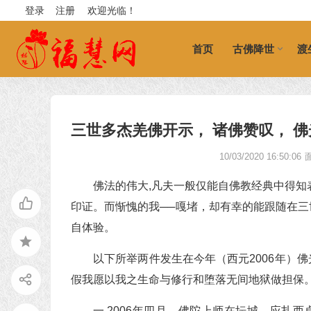
登录
注册
欢迎光临！
首页
古佛降世
渡
三世多杰羌佛开示， 诸佛赞叹， 
10/03/2020 16:50:06
佛法的伟大,凡夫一般仅能自佛教经典中得知
印证。而惭愧的我──嘎堵，却有幸的能跟随在
自体验。
以下所举两件发生在今年（西元2006年）
假我愿以我之生命与修行和堕落无间地狱做担保
一.2006年四月，佛陀上师在坛城，应扎