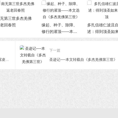
起、种子、除障、
多扎信雄仁波且自
佛陀身边见到的事
行的灌顶——本文
述：得到顶圣如来的
─本文转载自《多
自《多杰羌佛第三
灌顶
佛第三世》
》
下一篇
迎请多杰羌佛第三世宝书大会 芳香甘露凌空降下观众称奇
圣迹记──本文转载自《多杰羌佛第三世》