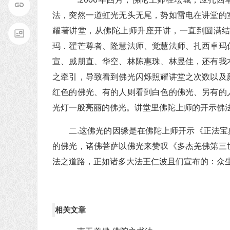
法，突然一道虹光无头无尾，势如雷电在讲堂的
耀著讲堂，从佛陀上师升座开讲，一直到圆满
玛．翟芒尊者、隆慧法师、觉慧法师、扎西卓玛
宣、戚朋直、华空、林陈惠珠、林昱佳，还有我
之牵引，导致看到佛光闪烁照耀讲堂之次数以及
红色的佛光、有的人则看到白色的佛光、另有的
光灯一般亮丽的佛光。讲堂里佛陀上师的开示佛
二.这佛光的因缘是在佛陀上师开示《正法
的佛光，诸佛菩萨以佛光来赞叹《多杰羌佛第三
法之道路，正如诸多大法王仁波且们宣布的：众
相关文章