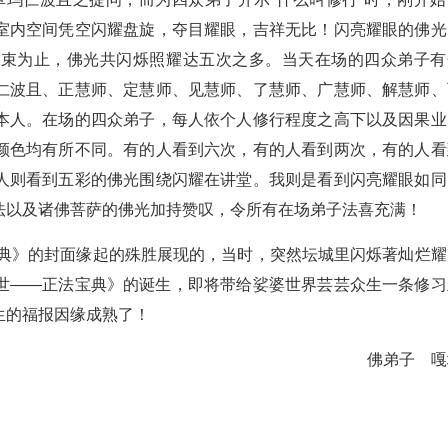
室内空间凭空闪耀盘旋，夺目耀眼，吉祥无比！闪亮耀眼的佛光
结束为止，佛光共闪烁照耀达五次之多。当天在场的四众弟子有
仁波且、正慧师、定慧师、见慧师、了慧师、广慧师、解慧师、
本人。在场的四众弟子，每人依个人修行程度之高下以及因果业
颜色均有所不同。有的人看到六次，有的人看到两次，有的人看
人则看到五彩的佛光围绕闪耀在讲堂。我则是看到闪亮耀眼如同
法以及诸佛菩萨的佛光加持赞叹，令所有在场弟子法喜充满！
宝典》的封面缘起的殊胜展现的，当时，突然坛城里闪烁著灿烂耀
世——正法宝典》的诞生，即将带给娑婆世界芸芸众生一条修习
生的福报因缘成熟了！
佛弟子 嘎