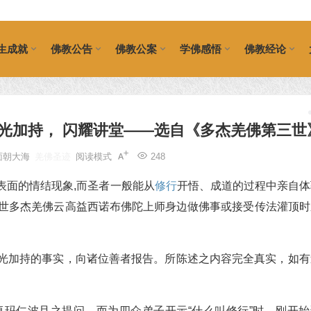
生成就
佛教公告
佛教公案
学佛感悟
佛教经论
佛光加持， 闪耀讲堂——选自《多杰羌佛第三世
面朝大海
羌佛圣迹
阅读模式
248
表面的情结现象,而圣者一般能从
修行
开悟、成道的过程中亲自体
三世多杰羌佛云高益西诺布佛陀上师身边做佛事或接受传法灌顶时
佛光加持的事实，向诸位善者报告。所陈述之内容完全真实，如有
。
西卓玛仁波且之提问，而为四众弟子开示“什么叫修行”时，刚开始