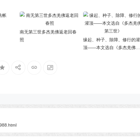
南无第三世多杰羌佛返老回春
照
缘起、种子、除障、修行的灌
顶——本文选自《多杰羌佛第
三世》
6988.html