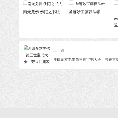
陀之书法
圣迹妙宝藤萝法帐
南无第三世多杰羌佛
返老回春照
缘
修
选
世
上一篇