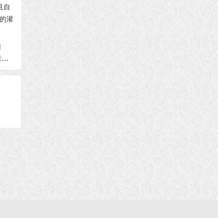
实─
预知坐化安详往升净
死而复生至极乐──本
佛陀同
杰羌
土──本文转载自《多
文转载自《多杰羌佛
本文转
杰羌佛第三世》
第三世》
佛第三