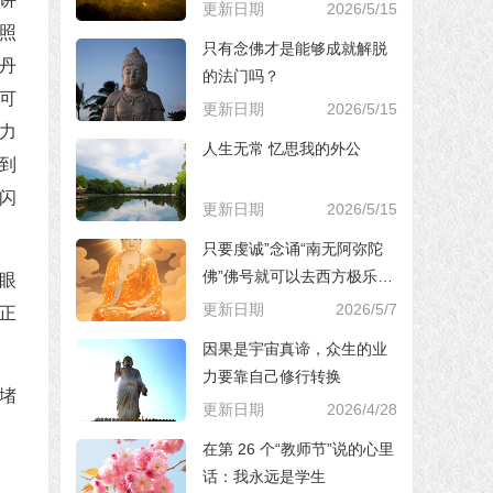
更新日期
2026/5/15
照
只有念佛才是能够成就解脱
丹
的法门吗？
可
更新日期
2026/5/15
力
人生无常 忆思我的外公
到
闪
更新日期
2026/5/15
只要虔诚”念诵“南无阿弥陀
佛”佛号就可以去西方极乐世
眼
界，对吗？
更新日期
2026/5/7
正
因果是宇宙真谛，众生的业
力要靠自己修行转换
堵
更新日期
2026/4/28
在第 26 个“教师节”说的心里
话：我永远是学生