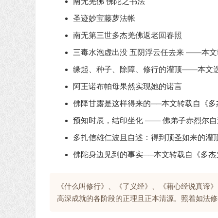
南无羌佛 佛陀之书法
圣迹妙宝藤萝法帐
南无第三世多杰羌佛返老回春照
三毒水泡虚出没 五阴浮云任去来 ――本
缘起、种子、除障、修行的灌顶——本文
阿王诺布帕母果然实现她的诺言
佛降甘露是这样得来的──本文转载自《多
预知时辰，结印坐化 —— 佛弟子赤烈尔
多扎信雄仁波且自述：得到顶圣如来的灌
佛陀身边见到的事实──本文转载自《多杰
《什么叫修行》、《了义经》、《藉心经说真谛》
高深成就的各阶段的正理且正本清源。照着如法修