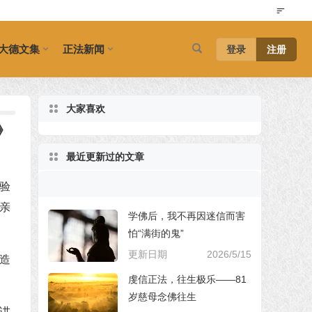
大德文集
正法新闻
登录
注册
大家喜欢
》
最近更新过的文章
验
亲
学佛后，我不再因迷信而害
怕“满街的鬼”
更新日期
2026/5/15
造
虔信正法，往生极乐——81
岁慈母念佛往生
讲