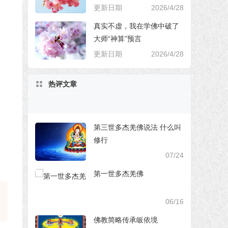
更新日期
2026/4/28
真实不虚，我在学佛中破了
大师“神算”预言
更新日期
2026/4/28
热评文章
第三世多杰羌佛说法 什么叫
修行
07/24
第一世多杰羌佛
06/16
佛教简略传承皈依境