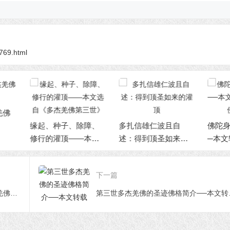
6769.html
起、种子、除障、
多扎信雄仁波且自
佛陀身边见到的事
行的灌顶——本文
述：得到顶圣如来的
─本文转载自《多
自《多杰羌佛第三
灌顶
佛第三世》
》
下一篇
大圆满虹化境金刚宝座——选自《多杰羌佛第三世》
第三世多杰