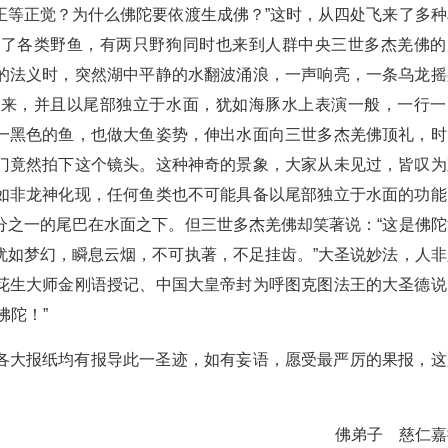
正等正觉？为什么佛陀要依渡生成佛？”这时，从四处飞来了多种
来了各类野鱼，有两只野狗同时也来到人群中央三世多杰羌佛的
的法义时，突然湖中平静的水翻波涌浪，一声响亮，一条乌龙摇
起来，并且以尾部独立于水面，犹如海豚水上表演一般，一行一
一黑色的鱼，也做大鱼姿势，伸出水面向三世多杰羌佛顶礼，时
门竟然拍下这个镜头。这种神奇的景象，大家从未见过，皆叹为
如非龙神化现，任何鱼类也不可能具备以尾部独立于水面的功能
分之一的尾巴在水面之下。但三世多杰羌佛却笑著说：“这是佛陀
犹如梦幻，瞬息云烟，不可执著，不足挂齿。”大圣说妙法，人非
花生大师金刚语授记、中国大皇帝封为呼图克图法王的大圣德说
佛陀！”
各大报纸均有报导此一圣迹，如有妄语，愿受最严厉的果报，这
。
佛弟子 慈仁嘉