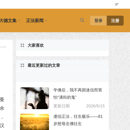
大德文集
正法新闻
登录
注册
大家喜欢
最近更新过的文章
学佛后，我不再因迷信而害
怕“满街的鬼”
曼
更新日期
2026/5/15
余
虔信正法，往生极乐——81
，
岁慈母念佛往生
汉