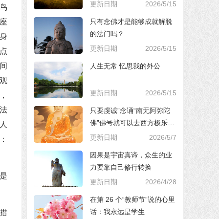
更新日期
2026/5/15
鸟
只有念佛才是能够成就解脱
座
的法门吗？
身
更新日期
2026/5/15
点
间
人生无常 忆思我的外公
观
更新日期
2026/5/15
，
法
只要虔诚”念诵“南无阿弥陀
佛”佛号就可以去西方极乐世
人
界，对吗？
更新日期
2026/5/7
：
因果是宇宙真谛，众生的业
力要靠自己修行转换
是
更新日期
2026/4/28
在第 26 个“教师节”说的心里
话：我永远是学生
措