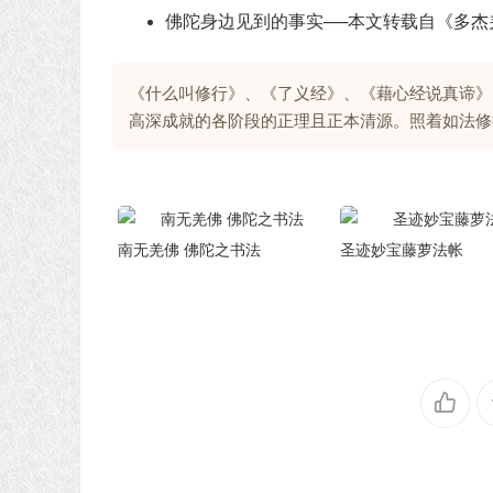
佛陀身边见到的事实──本文转载自《多杰
《什么叫修行》、《了义经》、《藉心经说真谛》
高深成就的各阶段的正理且正本清源。照着如法修
南无羌佛 佛陀之书法
圣迹妙宝藤萝法帐