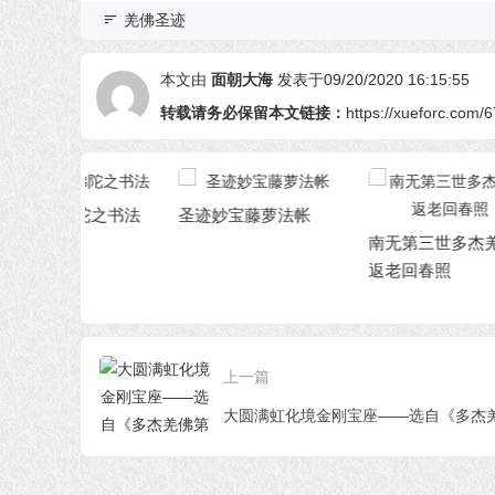
羌佛圣迹
本文由
面朝大海
发表于09/20/2020 16:15:55
转载请务必保留本文链接：
https://xueforc.com/
陀之书法
圣迹妙宝藤萝法帐
南无第三世多杰羌佛
返老回春照
缘
修
选
世
上一篇