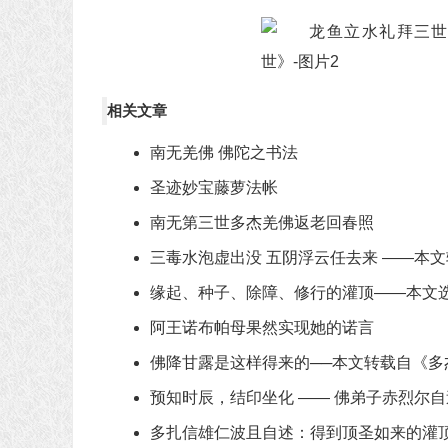
相关文章
南无羌佛 佛陀之书法
圣迹妙宝藤萝法帐
南无第三世多杰羌佛返老回春照
三毒水泡虚出没 五阴浮云任去来 ――本
缘起、种子、除障、修行的灌顶——本文
阿王诺布帕母果然实现她的诺言
佛降甘露是这样得来的──本文转载自《多
预知时辰，结印坐化 —— 佛弟子赤烈尔
多扎信雄仁波且自述：得到顶圣如来的灌