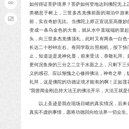
如何得证菩萨境界？菩萨如何登地达到佛陀无上
类栖息于树上，三世多杰羌佛前面的湖泊中游
前，实在奇妙无比。当佛陀上师正宣说至高微妙
变成一条乌金色的大鱼，就从水中直端端的冒
头，向三世多杰羌佛顶礼，此时又有两条一白色
长达二十秒钟左右。有同学取出照相机，按下快
止，知道这是龙神化显，前来受法，恭敬礼拜。
更何况鱼身的三分之二立于水面之上，只剩下三
义的感召。应以惭愧之心修持佛法，神奇之举，
礼拜，这是佛陀的功德证境才能有的啊！正如莲
“我曾闻金刚总持大法王的佛法开示，大法王就是
以上圣迹是我在现场目睹的真实情况，后来
真实不虚的事情，愿将功德回向给法界一切众生