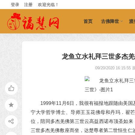
登录
注册
欢迎光临！
首页
古佛降世
渡
龙鱼立水礼拜三世多杰羌
09/20/2020 16:15:55
1999年11月6日，我很有福报地跟随由
宁大学哲学博士、导师王玉花佛母和丹玛．翟
位，陪同多杰羌佛第三世云高益西诺布顶圣如来
三世多杰羌佛敷座而坐，达楚尊者第二世恒生仁