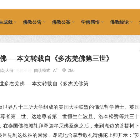
生成就
佛教公告
佛教公案
学佛感悟
佛教经论
佛──本文转载自《多杰羌佛第三世》
面朝大海
羌佛圣迹
阅读模式
256
美国及世界八十三所大学组成的美国大学联盟的佛法哲学博士、英国
芒尊者第二世、达楚尊者第二世恒生仁波且、洛本松赞等共三十
，在泰国佛教城礼拜释迦牟尼佛圣像之后，走到湖边的菩提树下
波且见到这殊胜的因缘，即跪地合掌恭敬礼请佛陀上师开示：“罗