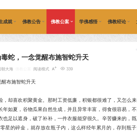
生成就
佛教公告
佛教公案
学佛感悟
佛教经论
为毒蛇，一念觉醒布施智蛇升天
面朝大海
佛教公案
阅读模式
339
俭，却喜欢积聚黄金。那时工资低廉，积银都很难了，又怎么来
长年如夏，谷物瓜果自然生成，并且异常丰富，得食很容易，不
衣也足以遮身，破了补补，一件衣服能穿很久。辛苦赚来的，既
。零星的碎金，就存放在瓶子内，这么样经年累月的，存到瓶子