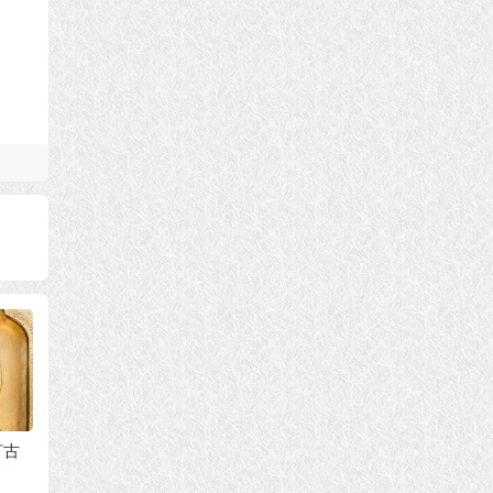
灯古
迦旃延尊者公案 布施
南无释迦牟尼佛 辟罗
大迦叶
是根治贫穷的福田
太子广行布施公案
告别