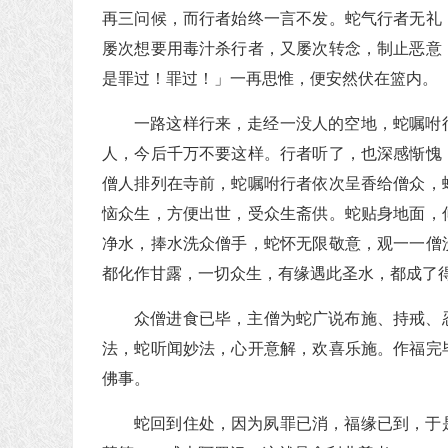
再三问候，而行者始终一言不发。蛇气行者无礼
屡次想要用毒汁杀行者，又屡次转念，制止恶意
是罪过！罪过！」一再思惟，便安然伏在篮内。
一路这样行来，走经一没人的空地，蛇嘱咐
人，今后千万不要这样。行者听了，也深感惭愧
僧人排列在寺前，蛇嘱咐行者依次呈香给僧众，
恼众生，方便出世，受众生斋供。蛇贴身地面，
净水，捧水洗众僧手，蛇怀无限敬意，观一一僧
都化作甘露，一切众生，有缘遇此圣水，都成了
众僧进食已毕，主僧为蛇广说布施、持戒、
法，蛇听闻妙法，心开意解，欢喜乐施。作福完
佛事。
蛇回到住处，因为夙罪已消，福缘已到，于