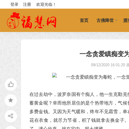
登录
注册
欢迎光临！
首页
古佛降世
渡
一念贪爱瞋痴变
09/12/2020 16:01:20
在过去劫中，波罗奈国有个痴人，他一生克勤克
蓄黄金呢？幸而他所居住的是个热带地方，气候
多费金钱。又因为天气暖和，终年不见霜雪，单
花在衣食，就尽力节省，积了钱就拿去换金子
了，满心欣喜，就在宅中，掘土埋藏。