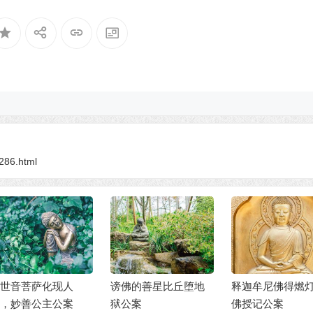
6286.html
世音菩萨化现人
谤佛的善星比丘堕地
释迦牟尼佛得燃
，妙善公主公案
狱公案
佛授记公案