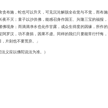
舍贪布施，蛇也可以升天，可见沉沦解脱全在觉与不觉，而布施
长夜不灭；童子以沙供佛，能感召身作国王、兴隆三宝的福报，
诸佛现身；而滴滴净水也化作甘露，成众生得度的因缘，所作的
证阿罗汉，功不唐捐，因果不虚。同样的我们只要能常行忏悔，
田，片刻也不要荒弃。」
切法义应以佛陀说法为准。）