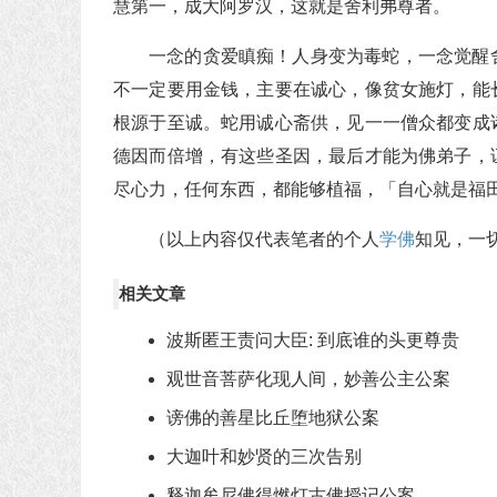
慧第一，成大阿罗汉，这就是舍利弗尊者。
一念的贪爱瞋痴！人身变为毒蛇，一念觉醒
不一定要用金钱，主要在诚心，像贫女施灯，能
根源于至诚。蛇用诚心斋供，见一一僧众都变成
德因而倍增，有这些圣因，最后才能为佛弟子，
尽心力，任何东西，都能够植福，「自心就是福
（以上内容仅代表笔者的个人
学佛
知见，一
相关文章
波斯匿王责问大臣: 到底谁的头更尊贵
观世音菩萨化现人间，妙善公主公案
谤佛的善星比丘堕地狱公案
大迦叶和妙贤的三次告别
释迦牟尼佛得燃灯古佛授记公案