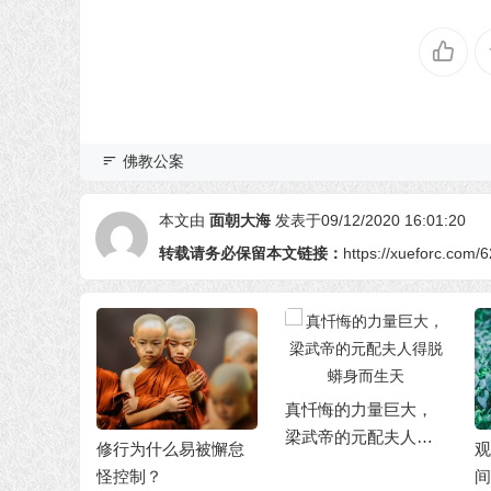
佛教公案
本文由
面朝大海
发表于09/12/2020 16:01:20
转载请务必保留本文链接：
https://xueforc.com/
真忏悔的力量巨大，
梁武帝的元配夫人得
大臣: 到
修行为什么易被懈怠
观
脱蟒身而生天
尊贵
怪控制？
间