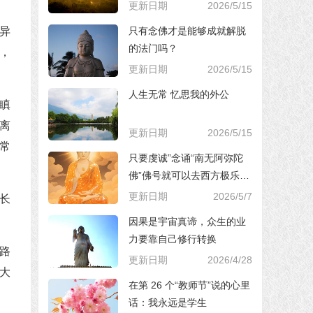
更新日期
2026/5/15
只有念佛才是能够成就解脱
异
的法门吗？
，
更新日期
2026/5/15
人生无常 忆思我的外公
瞋
离
更新日期
2026/5/15
常
只要虔诚”念诵“南无阿弥陀
佛”佛号就可以去西方极乐世
界，对吗？
更新日期
2026/5/7
长
因果是宇宙真谛，众生的业
力要靠自己修行转换
路
更新日期
2026/4/28
大
在第 26 个“教师节”说的心里
话：我永远是学生