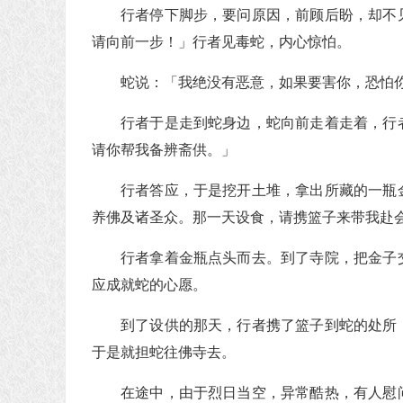
行者停下脚步，要问原因，前顾后盼，却不
请向前一步！」行者见毒蛇，内心惊怕。
蛇说：「我绝没有恶意，如果要害你，恐怕
行者于是走到蛇身边，蛇向前走着走着，行
请你帮我备辨斋供。」
行者答应，于是挖开土堆，拿出所藏的一瓶
养佛及诸圣众。那一天设食，请携篮子来带我赴
行者拿着金瓶点头而去。到了寺院，把金子
应成就蛇的心愿。
到了设供的那天，行者携了篮子到蛇的处所
于是就担蛇往佛寺去。
在途中，由于烈日当空，异常酷热，有人慰