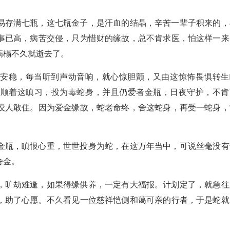
易存满七瓶，这七瓶金子，是汗血的结晶，辛苦一辈子积来的，
事已高，病苦交侵，只为惜财的缘故，总不肯求医，怕这样一来
病榻不久就逝去了。
曾安稳，每当听到声动音响，就心惊胆颤，又由这惊怖畏惧转生
就顺着这瞋习，投为毒蛇身，并且仍爱者金瓶，日夜守护，不肯
没人敢住。因为爱金缘故，蛇老命终，舍这蛇身，再受一蛇身，
金瓶，瞋恨心重，世世投身为蛇，在这万年当中，可说丝毫没有
舍金。
，旷劫难逢，如果得缘供养，一定有大福报。计划定了，就急往
，助了心愿。不久看见一位慈祥恺侧和蔼可亲的行者，于是蛇就