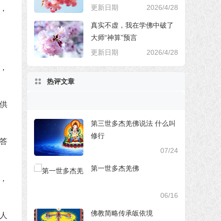
更新日期
2026/4/28
，
真实不虚，我在学佛中破了
大师“神算”预言
更新日期
2026/4/28
，
热评文章
供
第三世多杰羌佛说法 什么叫
修行
答
07/24
第一世多杰羌佛
，
06/16
佛教简略传承皈依境
人