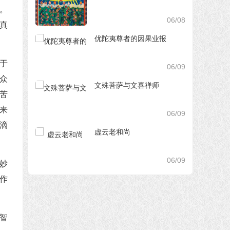
。
06/08
真
优陀夷尊者的因果业报
于
06/09
众
文殊菩萨与文喜禅师
苦
来
06/09
滴
虚云老和尚
06/09
妙
作
智