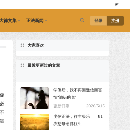
大德文集
正法新闻
登录
注册
大家喜欢
最近更新过的文章
学佛后，我不再因迷信而害
储
怕“满街的鬼”
必
更新日期
2026/5/15
不
虔信正法，往生极乐——81
满
岁慈母念佛往生