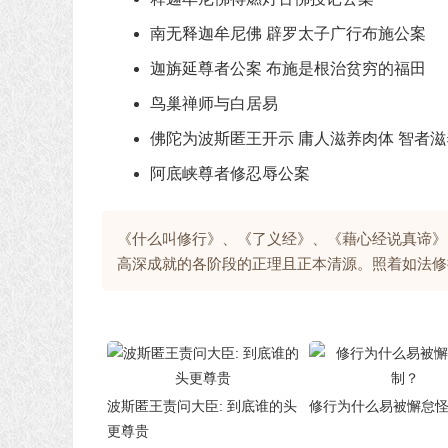
南无释迦牟尼佛 辟罗太子广行布施公案
迦旃延尊者公案 布施是根治贫穷的福田
鸟巢禅师与白居易
佛陀为波斯匿王开示 庸人滋养肉体 智者
阿底峡尊者修忍辱公案
《什么叫修行》、《了义经》、《藉心经说真谛》
高深成就的各阶段的正理且正本清源。照着如法修
波斯匿王责问大臣: 到底谁的头
修行为什么易被懈怠
更尊贵