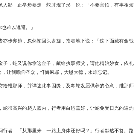
见人影，正举步要走，蛇才现了形，说：「不要害怕，有事相烦
你也难以逃避。」
者亦步亦趋，忽然蛇回头盘旋，指者地下说：「这下面藏有金钱
金子，蛇又说你拿这金子，献给执事师父，请他精治妙食，依礼
会，让我瞻仰圣众，忏悔夙罪，大恩大德，永难忘记。
交给维那师，并详述此事因缘，及毒蛇发愿供养的心意，维那师
，蛇很高兴的爬入篮内，行者用白毡盖好，让蛇免受日光的逼灼
问行者：「从那里来，一路上身体还好吗？」行者默然不答。路