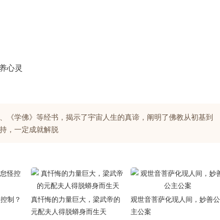
滋养心灵
、《学佛》等经书，揭示了宇宙人生的真谛，阐明了佛教从初基到
持，一定成就解脱
怪控制？
真忏悔的力量巨大，梁武帝的
观世音菩萨化现人间，妙善公
元配夫人得脱蟒身而生天
主公案