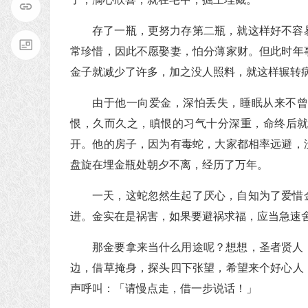
存了一瓶，更努力存第二瓶，就这样好不容
常珍惜，因此不愿娶妻，怕分薄家财。但此时年
金子就减少了许多，加之没人照料，就这样辗转
由于他一向爱金，深怕丢失，睡眠从来不
恨，久而久之，瞋恨的习气十分深重，命终后
开。他的房子，因为有毒蛇，大家都相率远避，
盘旋在埋金瓶处朝夕不离，经历了万年。
一天，这蛇忽然生起了厌心，自知为了爱惜
进。金实在是祸害，如果要避祸求福，应当急速
那金要拿来当什么用途呢？想想，圣者贤人
边，借草掩身，探头四下张望，希望来个好心人
声呼叫：「请慢点走，借一步说话！」