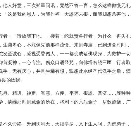
，他人好意，三次郑重问讯，竟然不答一言，怎么这样傲慢无礼
：「这是我的恩人，为我作福，大恩还未报，而我却想杀害他，
行者：「请放我下地。」接着，蛇就责备行者，为什么一再失礼
，生谦卑心，不敢像先前那样疏慢。来到寺庙，已到进食时间，
蛇发至诚心，凝视受香僧人，一一都变成诸佛现身，为救护一切
仰首凝神，一心专注。僧众口诵经咒，向佛塔右绕三匝，行者取
洗手，无有厌心，并且生稀有想，观想此水经圣僧洗手之后，滴
得度的因缘。
忍辱、精进、禅定、智慧、方便、平等、报恩、普济……等种种
毕，请维那师到藏金的所在，将剩下的六瓶金子，尽数施僧，广
是不久命终，升到忉利天，天福享尽，又下生人间，为佛弟子，