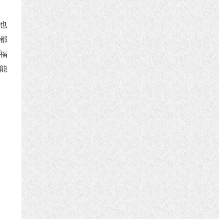
也
都
福
能