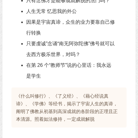
只有念佛才是能够成就解脱的法门吗？
人生无常 忆思我的外公
因果是宇宙真谛，众生的业力要靠自己修
行转换
只要虔诚”念诵“南无阿弥陀佛”佛号就可以
去西方极乐世界，对吗？
在第 26 个“教师节”说的心里话：我永远
是学生
《什么叫修行》、《了义经》、《藉心经说真
谛》、《学佛》等经书，揭示了宇宙人生的真谛，
阐明了佛教从初基到高深成就的各阶段的正理且正
本清源。照着如法修持，一定成就解脱