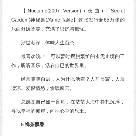
【Nocturne(2007 Version) (夜曲) - Secret
Garden (神秘园)/Anne Takle】这张发行超65万张的
乐曲舒缓柔美，充满了思忆与郁忧。
涉世渐深，体味人生百态。
最喜欢晚上，可以暂时摆脱繁忙的永无止境的工
作，听听音乐，活在自已的世界里。
经常喃喃自语，人为什么活着？人前显耀，人后
凄凉。爱恨情愁，贪嗔痴苦。
总感觉自已如一盲龟，在茫茫大海中挣扎沉浮，
寻找幸福的彼岸，向往心中的乐土。
5.禅茶飘香