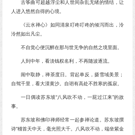
古筝曲可超越浮尘和人世间杂乱无绪的情结，让
人进入悠然自得的心境。
《云水禅心》如同清泉叮咚叮咚的倾泻而出，泠
泠然如出凡尘。
不自觉心便沉醉在那与世无争的自然之境里面。
人到中年，看淡钱权名利，不再随波逐流。
闹中取静，禅茶度日。背起单反，摄雪域美景；
自驾千里，看大漠黄沙。自诩有高处不胜寒的孤寂。
一日偶读苏东坡“八风吹不动，一屁过江来”的故
事。
苏东坡和佛印禅师经常一起参禅论道。苏东坡撰
诗“稽首天中天，毫光照大千。八风吹不动，端坐紫金