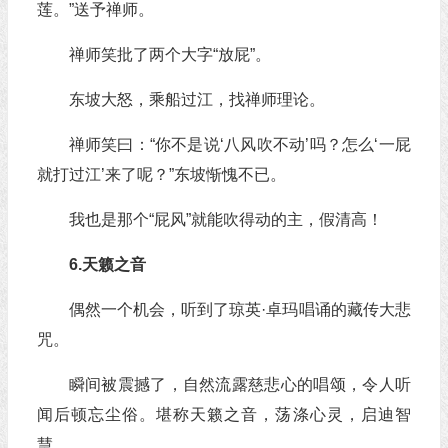
莲。”送予禅师。
禅师笑批了两个大字“放屁”。
东坡大怒，乘船过江，找禅师理论。
禅师笑曰：“你不是说‘八风吹不动’吗？怎么‘一屁
就打过江’来了呢？”东坡惭愧不已。
我也是那个“屁风”就能吹得动的主，假清高！
6.天籁之音
偶然一个机会，听到了琼英·卓玛唱诵的藏传大悲
咒。
瞬间被震撼了，自然流露慈悲心的唱颂，令人听
闻后顿忘尘俗。堪称天籁之音，荡涤心灵，启迪智
慧……