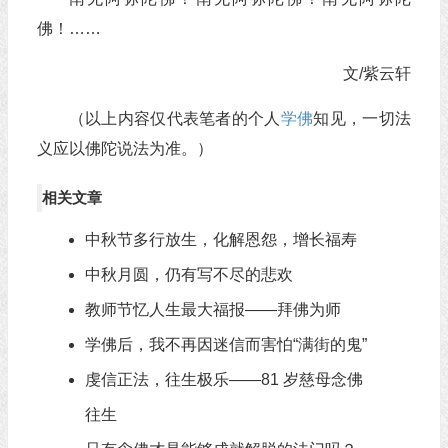
佛！……
文/紫云轩
（以上内容仅代表笔者的个人
学佛
知见，一切法
义应以佛陀说法为准。）
相关文章
中秋节多行放生，化解恩怨，增长福寿
中秋月圆，仍有写不尽的悲欢
教师节忆人生最大福报——拜佛为师
学佛后，我不再因迷信而害怕“满街的鬼”
虔信正法，往生极乐——81 岁慈母念佛
往生