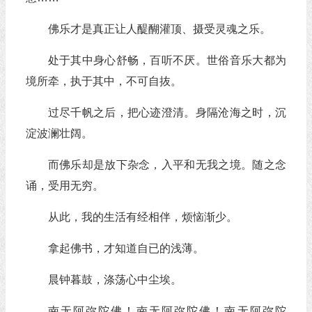
佛乐才是真正让人醍醐灌顶、摄受灵魂之乐。
处于其中身心舒畅，百听不厌。世俗音乐大都为
境所牵，执于其中，不可自抜。
过尽千帆之后，把心迹澄清。身隔沧海之时，沉
淀波澜壮阔。
而佛乐却是放下杂念，入平和无我之境。随之念
诵，受用无穷。
从此，我的生活有经相伴，烦恼渐少。
拿起佛书，才知道自已的浅薄。
晨钟暮鼓，涤荡心中尘埃。
南无阿弥陀佛！南无阿弥陀佛！南无阿弥陀