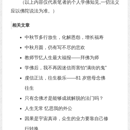
（以上内容仅代表笔者的个人学佛知见,一切法义
应以佛陀说法为准。）
相关文章
中秋节多行放生，化解恩怨，增长福寿
中秋月圆，仍有写不尽的悲欢
教师节忆人生最大福报——拜佛为师
学佛后，我不再因迷信而害怕“满街的鬼”
虔信正法，往生极乐——81 岁慈母念佛
往生
只有念佛才是能够成就解脱的法门吗？
人生无常 忆思我的外公
因果是宇宙真谛，众生的业力要靠自己修
行转换