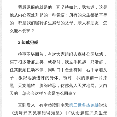
我最佩服的就是他一直坚持如此，我知道，这是
他从内心深处升起的一种觉悟：所有的众生都是平等
的，都是我们辗转多生累劫的父母、亲人和朋友，怎
么能不爱护？
2.知戒犯戒
往事不堪回首，有次大家组织去森林公园烧烤，
买了很多活虾之类。就餐时，我左手抓起一只活虾，
任其肢须扭动不停，同时口中念念有词，右手拿着叉
子，狠狠地插进虾的身体。顿时，我的眼前一片漆
黑，天旋地转，胸闷难忍，仿佛落入天罗地网。大白
天的，怎么会这样？这是怎么回事？
直到后来，有幸恭读到南无
第三世多杰羌佛
说法
《浅释邪恶见和错误知见》中“认念超渡咒杀生无