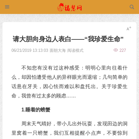
请大胆向身边人表白——“我珍爱生命”
06/21/2019 13:13:03
面朝大海
阅读模式
227
不知您有没有过这种感受：明明心里向往着什
么，却因怕遭受他人的异样眼光而退缩；几句简单的
话悬在牙关，因心怯而难以和盘托出。关于珍爱生
命，我曾有过太多的顾虑……
1.睡着的螃蟹
周末天气晴好，带小儿出外玩耍，发现田边的洞
里窝着一只螃蟹，我们互相提醒小点声，不要惊到