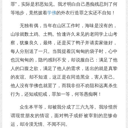
罪”，实际是邪恶知见。我才明白自己愚痴残忍到了何
等地步，竟然披着
学佛
的外衣行造罪之实还不自知！
无独有偶，当年在山区工作时，海味是没有的，
山珍就数土鸡、土鸭。恰逢许久未见的老同学上山考
察，犹豫良久，最终，还是买了鸭子并请卖家做好，
每人分别送了一只。当我提着沉甸甸的袋子时，心中
也沉甸甸的，隐约感到不安，却说服自己：满足了他
人的口腹之欲，满足了他人的需求，送出的就是真挚
的友谊。却不知道，这正是在同造黑业，害人害己。
他人没有学佛也就罢了，而我非但不劝阻和远离杀生
行为，还知戒犯戒，罪加一等，何等愚痴啊！
众生本平等，却被我分成了三六九等。我珍惜所
谓现世朋友的情谊，面对鸭子或虾被宰割的悲惨命
运，却冷漠无情、不闻不问。