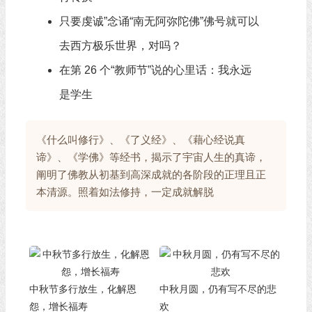
只要虔诚”念诵“南无阿弥陀佛”佛号就可以
去西方极乐世界，对吗？
在第 26 个“教师节”说的心里话：我永远
是学生
《什么叫修行》、《了义经》、《藉心经说真
谛》、《学佛》等经书，揭示了宇宙人生的真谛，
阐明了佛教从初基到高深成就的各阶段的正理且正
本清源。照着如法修持，一定成就解脱
中秋节多行放生，化解恩
中秋月圆，仍有写不尽的悲
怨，增长福寿
欢