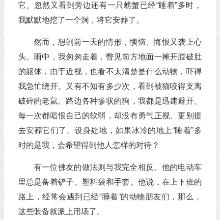
它。忽然又看到旁边还有一只螃蟹已经“睡着”多时，
我默默地挖了一个洞，将它安葬了。
然而，想到前一天的情形，懊恼、悔恨又袭上心
头。雨中，我匆匆走着，瞥见前方地面一摊开膛破肚
的躯体，由于近视，也看不太清楚是什么动物，吓得
我急忙绕开。又有不知有多少次，看到被猫咬得支离
破碎的老鼠、路边各种惨状的狗，我都是迅速避开。
每一次都暗恨自己的软弱，却没有勇气正视、更别提
去安葬它们了。设身处地，如果冰冷的地上“睡着”多
时的是我，会希望得到他人怎样的对待？
有一位佛友的做法则与我完全相反。他的电动车
里总是备着铲子、塑料袋和手套。他说，在上下班的
路上，经常会遇到已经“睡着”的动物朋友们，那么，
这些装备就派上用场了。