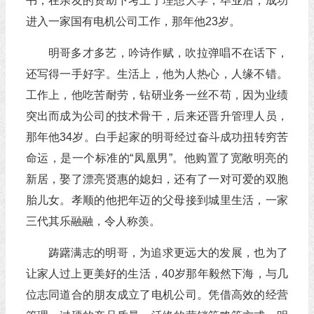
书，在亲友的资助下考上了理想大学；毕业后，成功
进入一家国有电机公司工作，那年他23岁。
明哥多才多艺，吟诗作赋，吹拉弹唱不在话下，
还写得一手好字。生活上，他为人热心，人缘不错。
工作上，他吃苦耐劳，钻研业务一丝不苟，因为业绩
突出而成为公司的技术骨干，后来还晋升管理人员，
那年他34岁。白手起家的明哥经过奋斗成功扭转穷苦
命运，是一个标准的“凤凰男”。他购置了宽敞明亮的
新居，娶了漂亮贤惠的媳妇，还有了一对可爱的双胞
胎儿女。孝顺的他把年迈的父母接到城里生活，一家
三代其乐融融，令人称羡。
踌躇满志的明哥，为追求更远大的发展，也为了
让家人过上更美好的生活，40岁那年毅然下海，与几
位志同道合的朋友成立了电机公司。凭借高效的经营