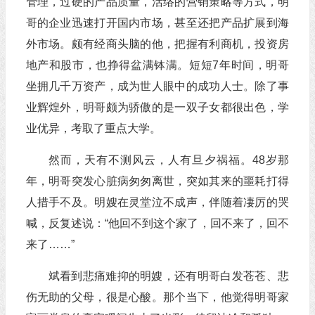
管理，过硬的产品质量，活络的营销策略等方式，明
哥的企业迅速打开国内市场，甚至还把产品扩展到海
外市场。颇有经商头脑的他，把握有利商机，投资房
地产和股市，也挣得盆满钵满。短短7年时间，明哥
坐拥几千万资产，成为世人眼中的成功人士。除了事
业辉煌外，明哥颇为骄傲的是一双子女都很出色，学
业优异，考取了重点大学。
然而，天有不测风云，人有旦夕祸福。48岁那
年，明哥突发心脏病匆匆离世，突如其来的噩耗打得
人措手不及。明嫂在灵堂泣不成声，伴随着凄厉的哭
喊，反复述说：“他回不到这个家了，回不来了，回不
来了……”
斌看到悲痛难抑的明嫂，还有明哥白发苍苍、悲
伤无助的父母，很是心酸。那个当下，他觉得明哥家