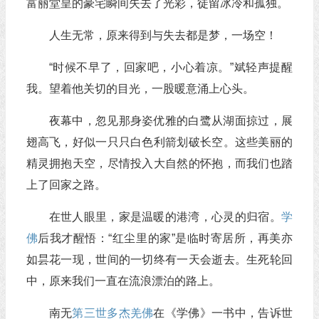
富丽堂皇的豪宅瞬间失去了光彩，徒留冰冷和孤独。
人生无常，原来得到与失去都是梦，一场空！
“时候不早了，回家吧，小心着凉。”斌轻声提醒
我。望着他关切的目光，一股暖意涌上心头。
夜幕中，忽见那身姿优雅的白鹭从湖面掠过，展
翅高飞，好似一只只白色利箭划破长空。这些美丽的
精灵拥抱天空，尽情投入大自然的怀抱，而我们也踏
上了回家之路。
在世人眼里，家是温暖的港湾，心灵的归宿。
学
佛
后我才醒悟：“红尘里的家”是临时寄居所，再美亦
如昙花一现，世间的一切终有一天会逝去。生死轮回
中，原来我们一直在流浪漂泊的路上。
南无
第三世多杰羌佛
在《学佛》一书中，告诉世