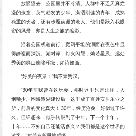
放眼望去，公园里并不冷清。人群中不乏天真烂
漫的孩童、英气勃发的少年、潇洒刚健的青年、成熟
稳重的长者，还有步履蹒跚的老人。他们是跃入我眼
帘的风景，亦是人生之旅的缩影。
沿着公园栈道前行，宽阔平坦的湖面在夜色中显
得静谧而深沉。湖对岸，灯火闪耀，灿若星辰。远处
秀美的群山连绵环绕，如诗如画。
“好美的夜景！”我不禁赞叹。
“30年前我曾在这玩耍，那时这里只是汪洋，人
烟稀少。围海造湖建设后，这里成了百姓安居乐业之
所，前后的变化真大！ 30年，经历沧桑，好似过了许
久。但细想来，似乎转眼到了中年。下一个十年，二
十年……不知自己还能活多久？我们都是这个世界的
过客。”斌若有所思地感慨。