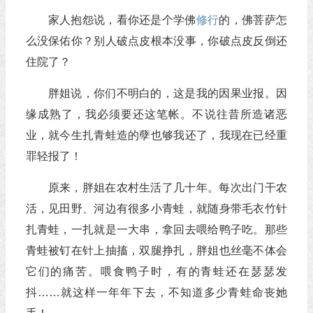
家人抱怨说，看你还是个学佛
修行
的，佛菩萨怎
么没保佑你？别人破点皮根本没事，你破点皮反倒还
住院了？
胖姐说，你们不明白的，这是我的因果业报。因
缘成熟了，我必须要还这笔帐。不说往昔所造诸恶
业，就今生扎青蛙造的孽也够我还了，我现在已经重
罪轻报了！
原来，胖姐在农村生活了几十年。每次出门干农
活，见田野、河边有很多小青蛙，就随身带毛衣竹针
扎青蛙，一扎就是一大串，拿回去喂给鸭子吃。那些
青蛙被钉在针上抽搐，双腿挣扎，胖姐也丝毫不体会
它们的痛苦。喂食鸭子时，有的青蛙还在瑟瑟发
抖……就这样一年年下去，不知道多少青蛙命丧她