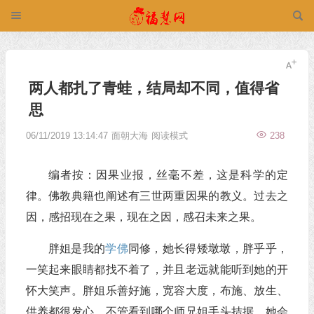
两人都扎了青蛙，结局却不同，值得省
思
06/11/2019 13:14:47
面朝大海
阅读模式
238
编者按：因果业报，丝毫不差，这是科学的定
律。佛教典籍也阐述有三世两重因果的教义。过去之
因，感招现在之果，现在之因，感召未来之果。
胖姐是我的
学佛
同修，她长得矮墩墩，胖乎乎，
一笑起来眼睛都找不着了，并且老远就能听到她的开
怀大笑声。胖姐乐善好施，宽容大度，布施、放生、
供养都很发心，不管看到哪个师兄姐手头拮据，她会