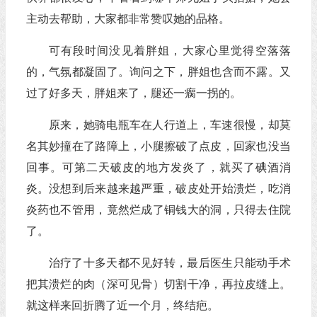
主动去帮助，大家都非常赞叹她的品格。
可有段时间没见着胖姐，大家心里觉得空落落
的，气氛都凝固了。询问之下，胖姐也含而不露。又
过了好多天，胖姐来了，腿还一瘸一拐的。
原来，她骑电瓶车在人行道上，车速很慢，却莫
名其妙撞在了路障上，小腿擦破了点皮，回家也没当
回事。可第二天破皮的地方发炎了，就买了碘酒消
炎。没想到后来越来越严重，破皮处开始溃烂，吃消
炎药也不管用，竟然烂成了铜钱大的洞，只得去住院
了。
治疗了十多天都不见好转，最后医生只能动手术
把其溃烂的肉（深可见骨）切割干净，再拉皮缝上。
就这样来回折腾了近一个月，终结疤。