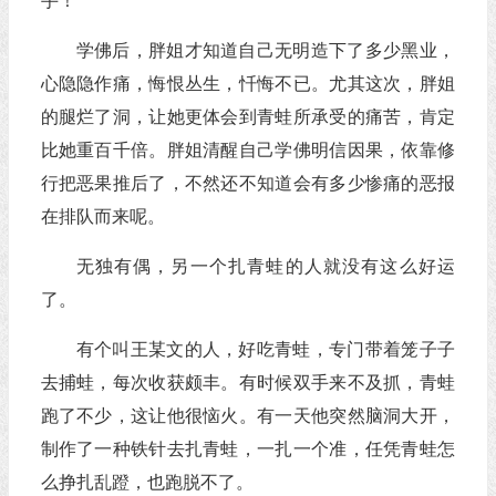
手！
学佛后，胖姐才知道自己无明造下了多少黑业，
心隐隐作痛，悔恨丛生，忏悔不已。尤其这次，胖姐
的腿烂了洞，让她更体会到青蛙所承受的痛苦，肯定
比她重百千倍。胖姐清醒自己学佛明信因果，依靠修
行把恶果推后了，不然还不知道会有多少惨痛的恶报
在排队而来呢。
无独有偶，另一个扎青蛙的人就没有这么好运
了。
有个叫王某文的人，好吃青蛙，专门带着笼子子
去捕蛙，每次收获颇丰。有时候双手来不及抓，青蛙
跑了不少，这让他很恼火。有一天他突然脑洞大开，
制作了一种铁针去扎青蛙，一扎一个准，任凭青蛙怎
么挣扎乱蹬，也跑脱不了。