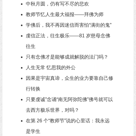
中秋月圆，仍有写不尽的悲欢
教师节忆人生最大福报——拜佛为师
学佛后，我不再因迷信而害怕“满街的鬼”
虔信正法，往生极乐——81 岁慈母念佛
往生
只有念佛才是能够成就解脱的法门吗？
人生无常 忆思我的外公
因果是宇宙真谛，众生的业力要靠自己修
行转换
只要虔诚”念诵“南无阿弥陀佛”佛号就可以
去西方极乐世界，对吗？
在第 26 个“教师节”说的心里话：我永远
是学生