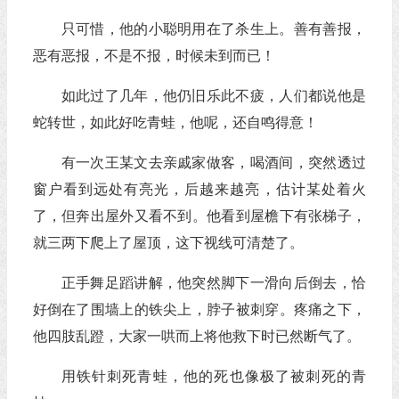
只可惜，他的小聪明用在了杀生上。善有善报，
恶有恶报，不是不报，时候未到而已！
如此过了几年，他仍旧乐此不疲，人们都说他是
蛇转世，如此好吃青蛙，他呢，还自鸣得意！
有一次王某文去亲戚家做客，喝酒间，突然透过
窗户看到远处有亮光，后越来越亮，估计某处着火
了，但奔出屋外又看不到。他看到屋檐下有张梯子，
就三两下爬上了屋顶，这下视线可清楚了。
正手舞足蹈讲解，他突然脚下一滑向后倒去，恰
好倒在了围墙上的铁尖上，脖子被刺穿。疼痛之下，
他四肢乱蹬，大家一哄而上将他救下时已然断气了。
用铁针刺死青蛙，他的死也像极了被刺死的青