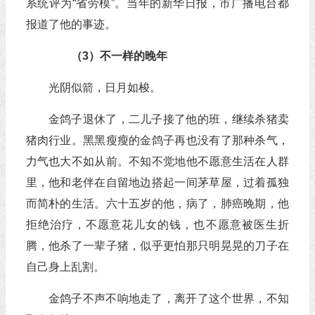
系统评为“省劳模”。当年的新华日报，市广播电台都
报道了他的事迹。
（3）不一样的晚年
光阴似箭，日月如梭。
金鸽子退休了，二儿子接了他的班，继续杀猪卖
猪肉行业。黑黑瘦瘦的金鸽子再也没有了那种杀气，
力气也大不如从前。不知不觉地他不愿意生活在人群
里，他和老伴在自留地边搭起一间茅草屋，过着孤独
而简朴的生活。六十五岁的他，病了，肺癌晚期，他
拒绝治疗，不愿意花儿女的钱，也不愿意被医生折
腾，他杀了一辈子猪，似乎更怕那只明晃晃的刀子在
自己身上乱割。
金鸽子不声不响地走了，离开了这个世界，不知