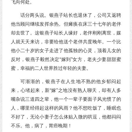
飞向何处。
话分两头说。银燕子站长也退休了，公司又返聘
他当顾问继续发挥余热。但瘫痪在床三十七年的老伴
却去世了。这银燕子站长人缘好，老伴刚刚离世，媒
人就天天来访，非要给他送个老伴共度晚年。一个比
他小二十岁的女子走进了他孤独的心灵，顶着儿女的
反对，银燕子毅然决定“嫁到”女方，老夫少妻甜甜蜜
蜜，幸福的二人世界胜过年轻的夫妻。
可渐渐的，银燕子在人生地不熟的他乡郁闷起
来，心堵起来，新“嫁”之地没有熟人聊天，却有人多
嘴杂说三道四之辈，他一个一辈子要面子风光惯了的
人，哪里经得起这样的风雨？他不想吃饭了，睡眠也
不好了，无论小妻子怎么体贴入微的哄逗，他都闷闷
不乐。他，病了，胃癌晚期！