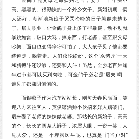
金鸽子凭父母之命媒妁之言，娶了一个个头不
高、黑黑的、很勤快的一个外乡女子。新婚初期，俩
人还好，渐渐地新娘子哭哭啼啼的日子就越来越多
了。屠夫职业，让金鸽子身上多了些暴戾，动不动就
暴跳如雷，破口大骂，摔东西，打老婆，甚至跟父母
吵架，面目也变得狰狞可怕了，大人孩子见了他都要
绕道走，躲着走。人们议论纷纷，这个“杀猪匠”一天
和猪搏斗还没够，还要和人斗！虽然，全乡老百姓逢
年过节都可以买到肉吃，可金鸽子必定是“屠夫”啊，
谁见了都嫌阴侧侧的。
而银燕子作为汽车站站长，则每天春风满面，笑
迎八方来往客人，英俊潇洒帅小伙招来媒人踏破门。
后来娶了老师的妹妹做老婆。那站长的新娘子，高高
的个，长长的两条大辫子，浓眉大眼，一说一笑，人
见人爱，还是一个赤脚医生呢，也真是“门当户对”