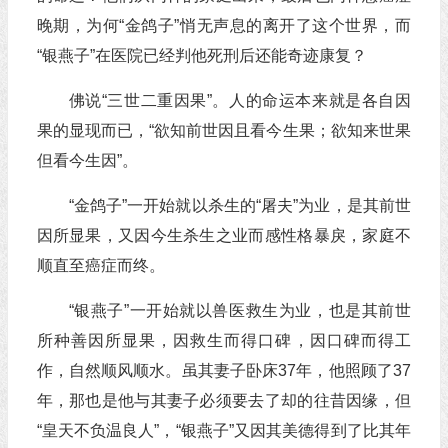
晚期，为何“金鸽子”悄无声息的离开了这个世界，而
“银燕子”在医院已经判他死刑后还能奇迹康复？
佛说“三世二重因果”。人的命运本来就是各自因
果的显现而已，“欲知前世因且看今生果；欲知来世果
但看今生因”。
“金鸽子”一开始就以杀生的“屠夫”为业，是其前世
因所显果，又因今生杀生之业而感性格暴戾，家庭不
顺直至癌症而终。
“银燕子”一开始就以兽医救生为业，也是其前世
所种善因所显果，因救生而得口碑，因口碑而得工
作，自然顺风顺水。虽其妻子卧床37年，他照顾了37
年，那也是他与其妻子必须要去了却的往昔因缘，但
“皇天不负温良人”，“银燕子”又因其美德得到了比其年