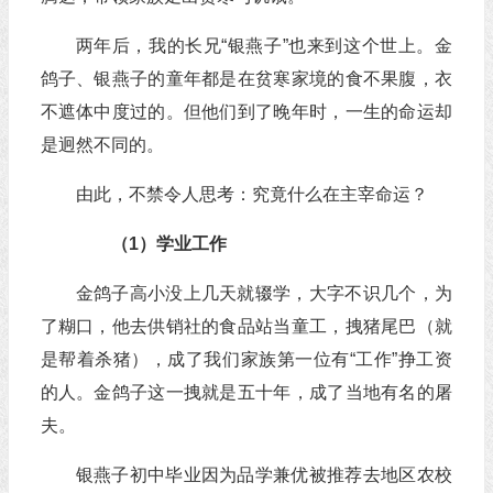
两年后，我的长兄“银燕子”也来到这个世上。金
鸽子、银燕子的童年都是在贫寒家境的食不果腹，衣
不遮体中度过的。但他们到了晚年时，一生的命运却
是迥然不同的。
由此，不禁令人思考：究竟什么在主宰命运？
（1）学业工作
金鸽子高小没上几天就辍学，大字不识几个，为
了糊口，他去供销社的食品站当童工，拽猪尾巴（就
是帮着杀猪），成了我们家族第一位有“工作”挣工资
的人。金鸽子这一拽就是五十年，成了当地有名的屠
夫。
银燕子初中毕业因为品学兼优被推荐去地区农校