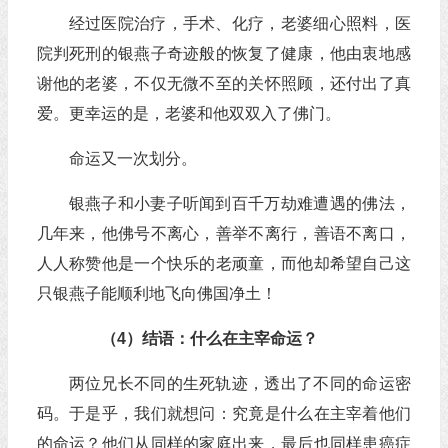
经过医院治疗，手术、化疗，老婆细心照料，医
院判死刑的银燕子奇迹般的恢复了健康，他由衷地感
谢他的老婆，不仅无微不至的关怀照顾，还付出了真
爱。更幸运的是，老婆和他双双入了佛门。
命运又一次划分。
银燕子和小妻子听闻到百千万劫难遭遇的佛法，
几年来，他佛号不离心，善举不离行，善语不离口，
人人称赞他是一个快乐的老顽童，而他却希望自己这
只银燕子能顺利地飞向佛国净土！
（4）结语：什么在主宰命运？
两位兄长不同的生死轨迹，透出了不同的命运密
码。于是乎，我们就想问：究竟是什么在主宰着他们
的命运？他们从同样的家庭出来，最后也同样患癌症