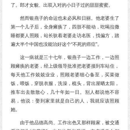
了。郎才女貌、出双入对的小日子过的甜甜蜜蜜。
然而银燕子的命运也未必风和日丽。他老婆生了
第一个儿子后，全身瘫痪了，四肢不能动，吃喝拉撒
睡都要人照顾，站长驮着老婆走访名医，找偏方，踏
遍大半个中国也没能治好这个“不死的癌症”。
这一病就是三十七年，银燕子一边工作，一边照
顾瘫痪的老婆，经上级领导批准把老婆接到车站住，
每天他工作兢兢业业，照顾老婆细心备至，买菜做
饭，喂饭，穿脱衣服，洗澡，梳头，背出屋晒太阳，
推车出去散散心，几十年如一日。别人都说他不容
易，他说：娶到家里就是自己的人，我就应该照顾
她。
由于他品德高尚、工作出色又那样顾家，被交通