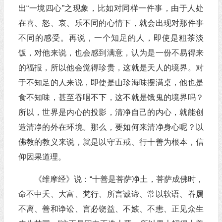
出“一境四心”之现象，比如对同样一件事，由于人处
在喜、怒、哀、乐不同的心情下，就会出现对那件事
不同的感受。再说，一个知足的人，即使是粗茶淡
饭，对他来说，也会感到满意，认为是一份不易得来
的福报，所以他会觉得珍贵，这就是天人的境界。对
于不知足的人来说，即使是山珍海味摆满桌，他也是
食不知味，甚至吞咽不下，这不就是饿鬼的境界吗？
所以，世界是内心的投影，清净自己的内心，就能创
造清净的外在环境。那么，要如何来清净身心呢？以
佛教的教义来说，就是以守五戒、行十善为根本，信
仰因果道理。
《维摩经》说：“十善是菩萨净土，菩萨成佛时，
命不中夭、大富、梵行、所言诚谛、常以软语、眷属
不离、善和诤讼、言必饶益、不嫉、不恚、正见众生