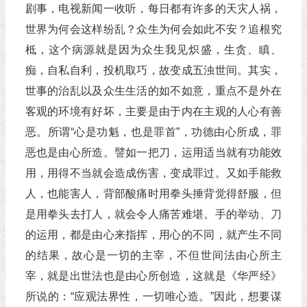
剧事，电视新闻一收听，每日都有许多的天灾人祸，
世界为何会这样纷乱？众生为何会如此不安？追根究
柢，这个病源就是因为众生我见炽盛，生贪、瞋、
痴，自私自利，投机取巧，故变成五浊世间。其实，
世事的治乱以及众生生活的如不如意，重点不是外在
客观的环境有好坏，主要是由于内在主观的人心有善
恶。所谓“心是功魁，也是罪首”，功德由心所成，罪
恶也是由心所造。譬如一把刀，运用适当就有功能效
用，用得不当就会造成伤害，变成罪过。又如手能救
人，也能害人，背部酸痛时用拳头捶背觉得舒服，但
是用拳头去打人，就会令人痛苦难堪。手的举动、刀
的运用，都是由心来指挥，用心的不同，就产生不同
的结果，故心是一切的主宰，不但世间法由心所主
宰，就是出世法也是由心所创造，这就是《华严经》
所说的：“应观法界性，一切唯心造。”因此，想要谋