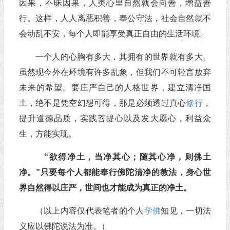
因果，不昧因果，人类心里自然就会向善，增益善
行。这样，人人离恶积善，奉公守法，社会自然就不
会动乱不安，每个人即能享受真正自由的生活环境。
一个人的心胸有多大，其拥有的世界就有多大。
虽然现今外在环境有许多乱象，但我们不可轻言放弃
未来的希望。要庄严自己的人格世界，建立清净国
土，绝不是凭空幻想可得，那是必须透过真心
修行
，
提升道德品质，实践菩提心以及发大愿心，利益众
生，方能实现。
“欲得净土，当净其心；随其心净，则佛土
净。”只要每个人都能奉行佛陀清净的教法，身心世
界自然得以庄严，世间也才能成为真正的净土。
（以上内容仅代表笔者的个人
学佛
知见，一切法
义应以佛陀说法为准。）