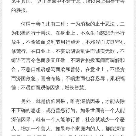
来生其国。”这正是因中不造十恶，所以果上招得十善
的胜报。
何谓十善？此有二种：一为消极的止十恶法，二
为积极的行十善法。在身业上，不杀生而慈悲为怀行
放生，不偷盗而义利节用行施舍，不邪淫而贞良守礼
修梵行。在口业上，不妄语胡说乱讲而诚实无欺，不
绮语巧言令色而质直庄敬，不两舌挑拨离间而调解和
合，不恶口粗语怒骂而柔和善待。在意业上，不悭贪
而济困救急，喜舍布施；不瞋恚而包容忍辱，累积福
德；不愚痴而观修因缘，增长智慧。
另外，就是信仰因果，唯有深信因果，才能去除
不正确的思想，规范善恶行为。如果世间有一个人能
深信因果，就有一个人能够行善，社会就减少一个恶
人，增加一个善人。如果每个家庭内的人，都能深信