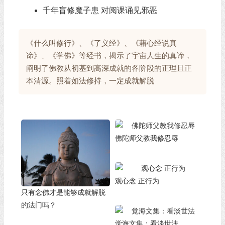
千年盲修魔子患 对阅课诵见邪恶
《什么叫修行》、《了义经》、《藉心经说真
谛》、《学佛》等经书，揭示了宇宙人生的真谛，
阐明了佛教从初基到高深成就的各阶段的正理且正
本清源。照着如法修持，一定成就解脱
佛陀师父教我修忍辱
观心念 正行为
只有念佛才是能够成就解脱
的法门吗？
觉海文集：看淡世法