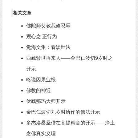
相关文章
佛陀师父教我修忍辱
观心念 正行为
觉海文集：看淡世法
西藏转世再来人——金巴仁波切9岁时之
开示
略说因果业报
佛教的神通
伏藏那玛大师开示
金巴仁波切九岁时所作的佛法开示
多杰洛桑圣僧在菩提精舍的开示——净土
念佛真实义理