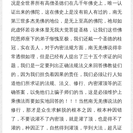
况是全世界所有高僧圣德们在几千年佛史上，唯一认
证出来的佛陀，这在佛史上是没有前人有过的，南无
第三世多杰羌佛的地位，是无上至高的佛陀，祂却如
此虚怀若谷来体显无我大觉菩提圣格，让我们这些佛
陀恩师座下的弟子惭愧至极，我们还戴一个圣德的桂
冠，实在丢人，对于内密法规方面，南无羌佛说得非
常透彻如理，但是已经有人提出了三十五个求证的问
题，我们是一定要列出正确法规法义来回答佛教徒们
的，因为我们担负着因果的责任，我们必须让行人知
道他们所求证的法规、法义、修行、内密灌顶等的正
确答案，以免他们上骗子师们的当，这是必须维护上
乘佛法而要如实地回答的！！！当然南无羌佛说法的
修行，那才是众生求解脱的根本之因，根本种因错
了，不要说灌不了内密顶，就是灌了顶，也是得不了
灌的，种因正了，自然得到灌顶，学到大法，超凡证