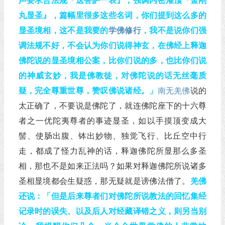
声要求合法规『送菩萨一表』，强调内密灌顶『金刚
丸显圣』，篇幅里很多这些名词，你们提到这么多的
显圣境相，这不是我要的
学佛
修行
，我不是说你们强
调法规不好，不会认为你们说得神玄，在佛经上释迦
佛陀说的显圣境相公案，比你们说的多，也比你们说
的神威玄妙，我是佛教徒，对佛陀说的话无丝毫质
疑，完全尊重世尊，赞叹佛说诸经。」
南无羌佛
说的
太正确了，不要说是佛陀了，就连佛陀座下的十六尊
者之一优陀夷尊者的事迹显圣，如以手摸顶变成大
髻、使肠出腹、钵出妙物、独觉飞行、比丘空中行
走，都成了怪力乱神的话，释迦佛陀所显那么多圣
相，那也不是如来正法吗？如果对释迦佛陀所说诸多
圣相显境都会生疑惑，那无疑就是谤佛法僧了。
羌佛
还说：「但是后来尊者们对佛陀所说教法的回忆集经
记录时的误失、以及后人对经藏译错之义，则另当别