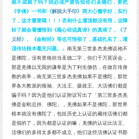
就不成就了吗？我必须严肃告知你们圣德们，要把
《学佛》一书和《
解脱大手印
》两大心髓学好，实行
了，这才重要哦！！！否则什么灌顶都没有用，业障
轻了就会看懂悟到《藉心经说真谛》的真谛了，《
了
义经
》、《金刚经》等也可悟彻了，基础扎实了，灌
顶传法根本毫无问题。」
南无第三世多杰羌佛说祂不
是佛陀，没有资格担当圣德二字，你们千万莫误会，
那是羌佛以无我的谦卑是为了利生傚彷，在做言传身
教的表率，南无第三世多杰羌佛如果不是佛陀，那世
界各大教派的领袖、大法王、摄政王、大活佛们都是
骗子吗？因为是他们认证附议写出了「第三世多杰羌
佛是金刚总持、佛陀」，羌佛如果不是佛陀，那世界
根本就没有佛陀了，包括历史上认证的藏传活佛们都
是假的了，因为都是认证的嘛，羌佛的认证比法王、
活佛们的多得太多都不成立，他们这些活佛认证书那