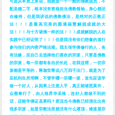
可是从本质上来说，我就是一个一般的佛教成员，不
配圣德二字，根本没有资格担当佛教领袖，身心都还
在修持，但是我讲说的佛教佛法，是绝对的正教正
法！！！是最高完美的圆满福慧解脱成就的大
法！！！与十方诸佛一样的法！！！成就解脱的人在
实践中已经证明了！！！但是我没有你们想像的道行
参与你们的内密严格法规。我主张学佛修行的人，各
有法缘，应自己去选择他们喜欢的宗派，只要是佛教
的宗派，每一宗都有各自的长处，在我这裡，一切宗
派都是平等的，释迦世尊说八万四千法门，就是为了
应机利生所用啊，不管学哪一宗哪一派，首先应该学
做一个好人，从因果上注意入手，真正能诸恶莫作，
众善奉行了，由人格昇华圣格，连好人都做不到的
话，还能学佛证圣果吗？更况当今佛教已经演化出有
很多宗派，如显宗教法里就没有什么灌顶，难道显宗