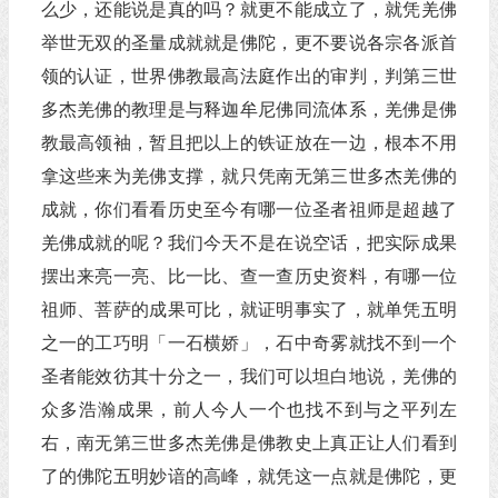
么少，还能说是真的吗？就更不能成立了，就凭羌佛
举世无双的圣量成就就是佛陀，更不要说各宗各派首
领的认证，世界佛教最高法庭作出的审判，判第三世
多杰羌佛的教理是与释迦牟尼佛同流体系，羌佛是佛
教最高领袖，暂且把以上的铁证放在一边，根本不用
拿这些来为羌佛支撑，就只凭南无第三世多杰羌佛的
成就，你们看看历史至今有哪一位圣者祖师是超越了
羌佛成就的呢？我们今天不是在说空话，把实际成果
摆出来亮一亮、比一比、查一查历史资料，有哪一位
祖师、菩萨的成果可比，就证明事实了，就单凭五明
之一的工巧明「一石横娇」，石中奇雾就找不到一个
圣者能效彷其十分之一，我们可以坦白地说，羌佛的
众多浩瀚成果，前人今人一个也找不到与之平列左
右，南无第三世多杰羌佛是佛教史上真正让人们看到
了的佛陀五明妙谙的高峰，就凭这一点就是佛陀，更