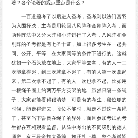
著？各个论著的观点重点是什么？
一百道题考了以后进入圣考，圣考则以法门宫羽
为入围择决，主考是用轮回八风阵和金刚阵入考，而
两种阵法中又分大阵和小阵进行了入考，八风阵和金
刚阵的圣考都是有七圣十证，加上很多考生在一起共
同、公开、平等，在大家同等的条件下进行的。这就
犹如一个石头放在地上，大家平等去拿，有的人一二
次能拿得起，到三次就拿不起了，有的人第一次拿起
来，第二次拿不起了，有的人一次也拿不起。比如用
一根绳子圈上约两万平方英呎的地，虽然只隔一条绳
子，大家都能看得很清楚，可是有的考生，段位够的
时候，能走得进去，段位不够时，就走不过这一条绳
了，甚至当下昏倒在绳子的界外，而且参加考试的考
生都在互相观看监督。从阵中考出的不同级别的德人
师资，有三段金扣大圣德，如旺扎上尊，整个考试皆