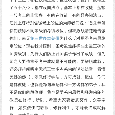
了五十八位，都在设闻法点，基本上都在收徒；蓝扣
一段考上的非常多，有的在收徒，有的只办闻法点。
旺扎上尊特别告诫考上段位的为师者们说：“首先恭贺
你们获得不同等级的考绩段位，但我必须清楚地告诫
你们：南无
第三世多杰羌佛
为什么反对用圣考来最终
定段位？现在我才悟到，圣考虽然能择决出最正确的
师资级别，为行人们防止邪师骗子作出了成绩，但为
师之人要依靠圣考来成就是不可能的。要解脱成就，
还必须得闻听南无第三世多杰羌佛的说法法音，看懂
羌佛的佛书，依教修行学法，方可成就。记住，你们
是佛教徒，也就是释迦牟尼佛和十方诸佛的弟子，我
不是你们的段位师，我也是学羌佛恩师和释迦佛陀的
教授在修行，所以，希望大家要诸恶莫作，众善奉
行，如实依佛陀教授，修行利生，才能最终成就解