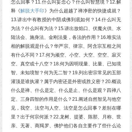
怎么回事？11.什么叫妄念心？什么叫智慧境？12.解
释《
解脱大手印
》为什么超越了禅净密的快捷成就？
13.讲出中有教授的中阴成佛到底如何？14.什么叫无
为法？什么叫有为法？15.讲出放焰口、伏魔火供、水
陆法会、施身法、金刚法曼，各法的作用？16.唯实法
相的解脱观是什么？华严宗、律宗、阿含宗互相之间
有什么不同？17.何为顽空、小空、大空、空空、寂灭
空、真空或十八空？18.何为因明现量、比量、已知境
智、未知境智？何为无二智？19.列出密宗常见的五部
灌顶是谁执灌？属于内密还是外密或胜义密？20.概说
什么是禅、什么是定、什么是止、什么是观？四禅八
定、三身四智的作用是什么？21.阐述自然智见与他空
见，我空、法空与人空、法空是怎么回事？差别在哪
里？出于何宗何派？22.龙树、提婆、陈那、月称、世
亲、无著、商羯罗、佛护他们各自主要作了些什么论