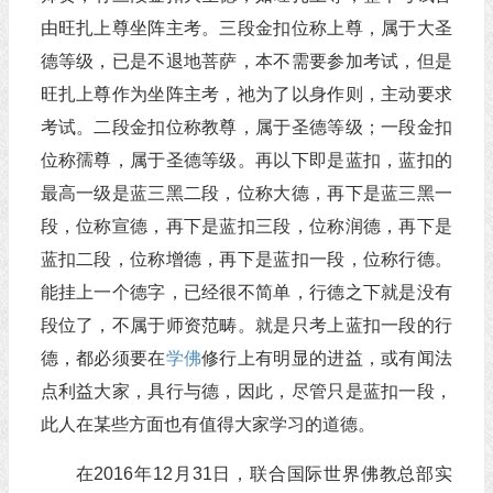
由旺扎上尊坐阵主考。三段金扣位称上尊，属于大圣
德等级，已是不退地菩萨，本不需要参加考试，但是
旺扎上尊作为坐阵主考，祂为了以身作则，主动要求
考试。二段金扣位称教尊，属于圣德等级；一段金扣
位称孺尊，属于圣德等级。再以下即是蓝扣，蓝扣的
最高一级是蓝三黑二段，位称大德，再下是蓝三黑一
段，位称宣德，再下是蓝扣三段，位称润德，再下是
蓝扣二段，位称增德，再下是蓝扣一段，位称行德。
能挂上一个德字，已经很不简单，行德之下就是没有
段位了，不属于师资范畴。就是只考上蓝扣一段的行
德，都必须要在
学佛
修行上有明显的进益，或有闻法
点利益大家，具行与德，因此，尽管只是蓝扣一段，
此人在某些方面也有值得大家学习的道德。
在2016年12月31日，联合国际世界佛教总部实