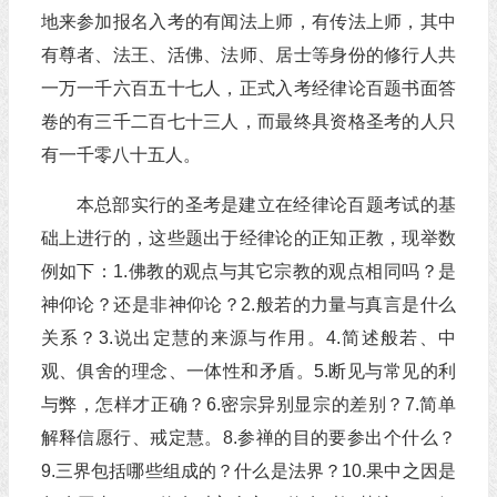
地来参加报名入考的有闻法上师，有传法上师，其中
有尊者、法王、活佛、法师、居士等身份的修行人共
一万一千六百五十七人，正式入考经律论百题书面答
卷的有三千二百七十三人，而最终具资格圣考的人只
有一千零八十五人。
本总部实行的圣考是建立在经律论百题考试的基
础上进行的，这些题出于经律论的正知正教，现举数
例如下：1.佛教的观点与其它宗教的观点相同吗？是
神仰论？还是非神仰论？2.般若的力量与真言是什么
关系？3.说出定慧的来源与作用。4.简述般若、中
观、俱舍的理念、一体性和矛盾。5.断见与常见的利
与弊，怎样才正确？6.密宗异别显宗的差别？7.简单
解释信愿行、戒定慧。8.参禅的目的要参出个什么？
9.三界包括哪些组成的？什么是法界？10.果中之因是