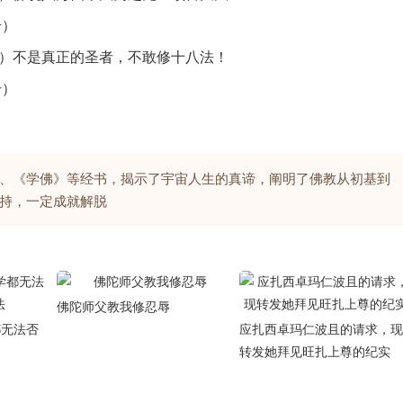
号）
1号）不是真正的圣者，不敢修十八法！
号）
、《学佛》等经书，揭示了宇宙人生的真谛，阐明了佛教从初基到
持，一定成就解脱
佛陀师父教我修忍辱
都无法否
应扎西卓玛仁波且的请求，现
转发她拜见旺扎上尊的纪实