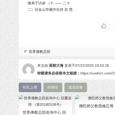
佛弟子访谈 （十 —— 二十
二）旧金山华藏寺住持 若 慧
法 师
世界佛教总部
本文由
面朝大海
发表于07/22/2020 18:53:26
转载请务必保留本文链接：
https://xueforc.com/
旺扎上尊
经律论
返老回春
佛陀师父教我修忍辱
世界佛教总部咨询中心 回