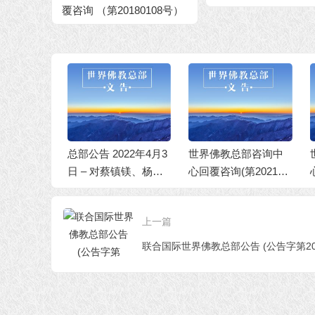
覆咨询 （第20180108号）
部咨询中
总部公告 2022年4月3
世界佛教总部咨询中
世
 20250
日 – 对蔡镇镁、杨慧
心回覆咨询(第202101
心
君等人行为不端的处
03号)
0
理决定
上一篇