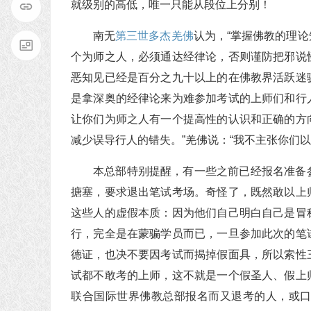
就级别的高低，唯一只能从段位上分别！
南无
第三世多杰羌佛
认为，“掌握佛教的理
个为师之人，必须通达经律论，否则谨防把邪说
恶知见已经是百分之九十以上的在佛教界活跃迷
是拿深奥的经律论来为难参加考试的上师们和行
让你们为师之人有一个提高性的认识和正确的方
减少误导行人的错失。”羌佛说：“我不主张你们
本总部特别提醒，有一些之前已经报名准备
搪塞，要求退出笔试考场。奇怪了，既然敢以上
这些人的虚假本质：因为他们自己明白自己是冒
行，完全是在蒙骗学员而已，一旦参加此次的笔
德证，也决不要因考试而揭掉假面具，所以索性
试都不敢考的上师，这不就是一个假圣人、假上
联合国际世界佛教总部报名而又退考的人，或