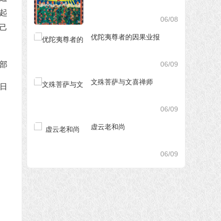
起
06/08
己
优陀夷尊者的因果业报
06/09
部
文殊菩萨与文喜禅师
5日
06/09
虚云老和尚
06/09