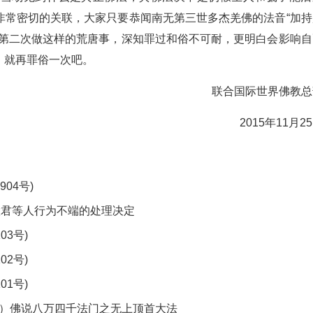
非常密切的关联，大家只要恭闻南无第三世多杰羌佛的法音“加持
是第二次做这样的荒唐事，深知罪过和俗不可耐，更明白会影响自
，就再罪俗一次吧。
联合国际世界佛教总
2015年11月2
04号)
、杨慧君等人行为不端的处理决定
03号)
02号)
01号)
3号）佛说八万四千法门之无上顶首大法