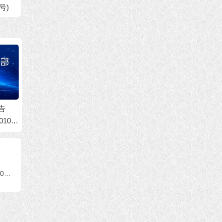
号)
回复咨
中心）
告
世界佛教总部公告
世界佛教总部公告
103
（公告字第20210102
（公告字第20210101
千法
号）
号）不是真正的圣
法
者，不敢修十八法！
联合国际世界佛教总部公告(公告字第20150118号)