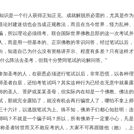
论知识是一个行人获得正知正见、成就解脱所必需的，尤其是作为
怪论封建迷信也会当成正规教法，而且在当今世界，怪力乱神、
骗，所以理论必须得考。联合国际世界佛教总部的这一次考试并
人，而是用一些基本的、正宗佛教的常识问答，经过笔试以后，
向，知道自己为什么没有资格讲开示、程度有多差？只有这样才
以什么阵法去圣考，但我十分赞同笔试的论解问答。”
参加圣考的人，在获悉必须进行笔试以后，非常恐慌，以各种理
师圣者自居，还怕考笔试吗？其实这种行为已经在无意中就暴露
称的圣人、菩萨或某某圣母，但实际内在却是一个佛教、佛法的
试，那就完全露陷了，就没有机会再行骗世人了，哪怕不拿上师
三十六计，以逃脱笔试为上。殊不知，佛弟子们都心知肚明：连
师吗？不就是一个骗子吗？所以，所有佛弟子一定要小心，凡是
口称圣者转世而又不敢应考的人，大家不可再跟随他（她），上