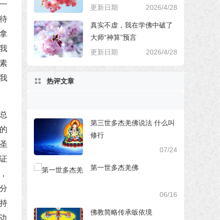
一
更新日期
2026/4/28
待
真实不虚，我在学佛中破了
拿
大师“神算”预言
我
更新日期
2026/4/28
素
我
热评文章
总
第三世多杰羌佛说法 什么叫
的
修行
圣
07/24
证
第一世多杰羌佛
，
分
06/16
持
佛教简略传承皈依境
边