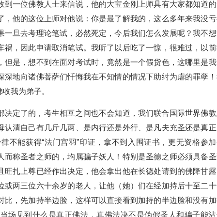
收到一位佛教人士来信说，他的大宝金刚上师具有大家都知道的
了，他的这位上师对他说：你是最了解我的，这么多年来我没亏
果一旦去考理论笔试，必然死定，今后我们怎么发展呢？我不想
车祸，因此申请取消笔试。我听了以后吃了一惊，很难过，以前
，但是，想不到在面对考试时，竟然是一个假货色，这哪里是我
深深地向诸佛菩萨们忏悔我在不知情的情况下助纣为虐的罪孽！
佛收我为弟子。
部决定了的，考生相互之间也不会知道，我们联合国际世界佛教
母认清自己有几斤几两、是内行还是外行、是凡夫充圣还是真正
律不能获得“法门宫羽”印证，拿不到入围证书，更无资格参加
人而称圣者之师的，均属骗子妖人！特别是圣德之师必须具备圣
且旺扎上尊已经作出决定，他会拿出他在长德处请到的佛降甘露
位或两三位六十余岁的老人，让他（她）们在经加持后十至二十
对比，先加持半边脸，这样可以直接看到加持的半边脸和没有加
家当场见到什么是真正佛法，真佛法决不是伪假圣人和骗子能沾