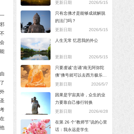
更新日期
2026/5/15
只有念佛才是能够成就解脱
一
的法门吗？
邪
更新日期
2026/5/15
不
人生无常 忆思我的外公
会
能
更新日期
2026/5/15
只要虔诚”念诵“南无阿弥陀
由
佛”佛号就可以去西方极乐世
界，对吗？
了
更新日期
2026/5/7
外
因果是宇宙真谛，众生的业
圣
力要靠自己修行转换
考
更新日期
2026/4/28
在
在第 26 个“教师节”说的心里
他
话：我永远是学生