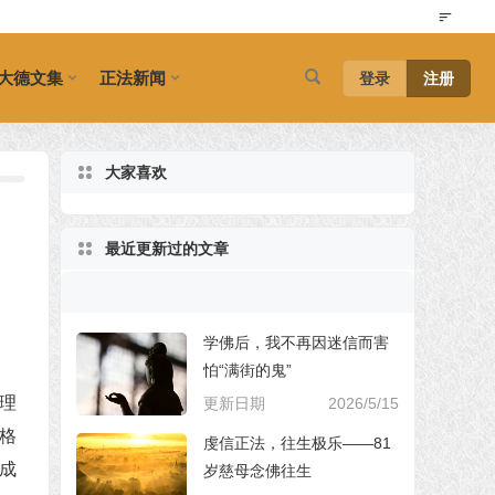
大德文集
正法新闻
登录
注册
大家喜欢
最近更新过的文章
学佛后，我不再因迷信而害
怕“满街的鬼”
理
更新日期
2026/5/15
格
虔信正法，往生极乐——81
成
岁慈母念佛往生