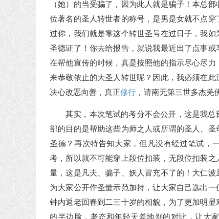
（她）的当受骗了，因为此人就是骗子！本总部
位著名的圣人转世者的称号，是男是女就不点穿
过你，我们就是靠这个转世圣号在过日子，我如
圣德证了！你去给报告，就说我最近出了点事或
在帮他宣传的时候，真是按照他的指示尽心尽力
来恭敬依止的大圣人转世呢？因此，我必须在此
决心改恶向善，真正
修行
，请南无第三世多杰羌
其实，本次笔试的考分不会公开，这是我总
部的目的是帮助这些为师之人或所谓的圣人、圣
圣德？再次特告知大家，但凡没有经过笔试，一
考，所以就不可能穿上段位扣装，无段位扣装之
量，这是凡夫、骗子、妖人冒充不了的！大仁波
为大家公开作圣量示范加持，让大家自己选出一
钟内返老回春到二三十岁的相貌，为了更加明显
的半边脸，老态和年轻天差地别的对比，让大