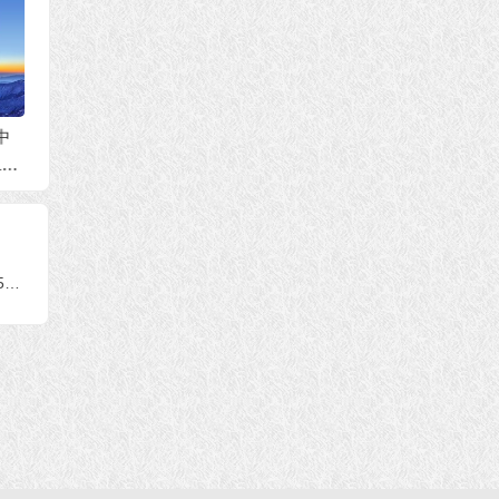
回复咨
中心）
告
世界佛教总部公告
世界佛教总部公告
103
（公告字第20210102
（公告字第20210101
千法
号）
号）不是真正的圣
法
者，不敢修十八法！
联合国际世界佛教总部公告 (公告字第20150117号)