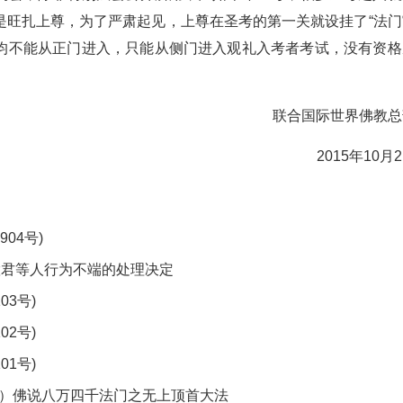
是旺扎上尊，为了严肃起见，上尊在圣考的第一关就设挂了“法门
，均不能从正门进入，只能从侧门进入观礼入考者考试，没有资格
联合国际世界佛教总
2015年10月
04号)
、杨慧君等人行为不端的处理决定
03号)
02号)
01号)
3号）佛说八万四千法门之无上顶首大法