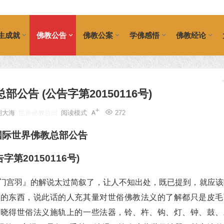
生成就
佛教公告
佛教公案
学佛感悟
佛教经论
公告 (公告字第20150116号)
朝大海
世界佛教总部
阅读模式
272
国际世界佛教总部公告
告字第20150116号)
法门宫羽』的解说太过简叙了，让人不知出处，既已提到，就应该
教的东西，说此话的人充其量对世俗佛教法义的了解都只是皮毛
会晓得世俗法义施轨上的一些法器，铃、杵、钩、灯、钟、鼓、