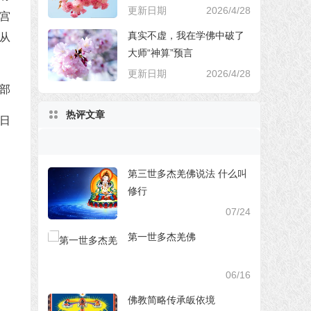
更新日期
2026/4/28
宫
真实不虚，我在学佛中破了
从
大师“神算”预言
更新日期
2026/4/28
部
热评文章
2日
第三世多杰羌佛说法 什么叫
修行
07/24
第一世多杰羌佛
06/16
佛教简略传承皈依境