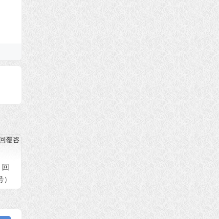
 回
8号）