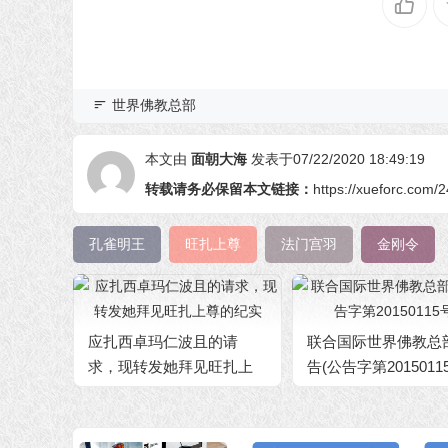
世界佛教总部
本文由
面朝大海
发表于07/22/2020 18:49:19
转载请务必保留本文链接：
https://xueforc.com/
孔雀明王
旺扎上尊
法门宫羽
金刚令
应扎西卓玛仁波且的请
联合国际世界佛教总
求，现转发她拜见旺扎上
告(公告字第2015011
尊的纪实