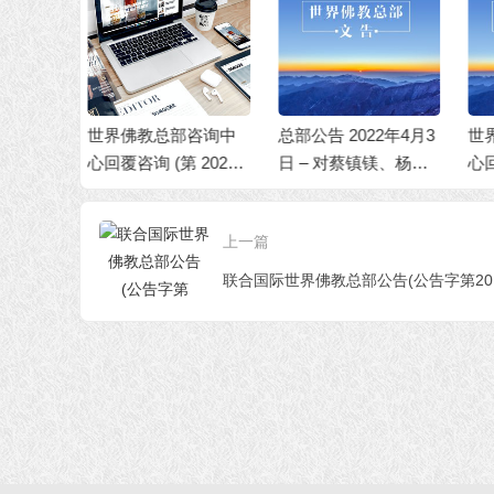
部咨询中
总部公告 2022年4月3
世界佛教总部咨询中
世
 20250
日 – 对蔡镇镁、杨慧
心回覆咨询(第202101
心
君等人行为不端的处
03号)
0
理决定
上一篇