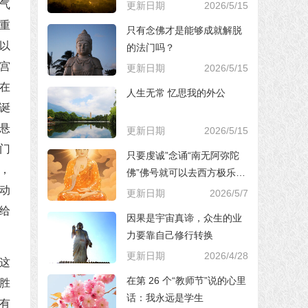
气
更新日期
2026/5/15
重
只有念佛才是能够成就解脱
以
的法门吗？
宫
更新日期
2026/5/15
在
人生无常 忆思我的外公
诞
悬
更新日期
2026/5/15
门
只要虔诚”念诵“南无阿弥陀
，
佛”佛号就可以去西方极乐世
界，对吗？
动
更新日期
2026/5/7
给
因果是宇宙真谛，众生的业
力要靠自己修行转换
更新日期
2026/4/28
这
在第 26 个“教师节”说的心里
胜
话：我永远是学生
有