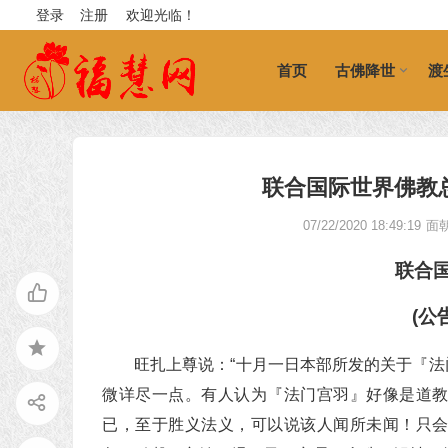
登录
注册
欢迎光临！
首页
古佛降世
渡
联合国际世界佛教总部
07/22/2020 18:49:19
面
联合
(公
旺扎上尊说：“十月一日本部所发的关于『
微详尽一点。有人认为『法门宫羽』好像是道
已，至于胜义法义，可以说该人闻所未闻！只