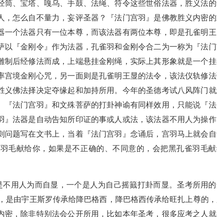
经筒、宝塔、嘎乌、手鼓、法绳、符令这些世俗法器，胜义法的
人，怎么自不量力，妄评圣器？『法门宫羽』是佛教胜义内密的
器一个法器只有一位本尊，而该法器有两位本尊，即是孔雀明王
萨以『金刚令』作为法器，孔雀羽和金刚令合二为一称为『法门
雕制后经修法而成，上端悬挂金刚绳，实际上其形象就是一个挂
率宫境金刚心咒，另一面则是孔雀明王显的法令，该法仪轨修法
胜义佛法择决定夺缘起和加持所用。今年的圣德考试八风阵门就
。『法门宫羽』和文殊菩萨的打卦神谕有同样效用，只能说『法
羽』法器是自动告知所印证的事或人或法，该法器不用人为操作
则问题写在文书上，当着『法门宫羽』念诵后，宫羽马上就会自
雀羽毛献给你，如果是不正确的、不同意的，会把黑孔雀羽毛献
个是不用人为而自显，一个是人为自己摇籖打卦而显。圣考所用的
器”，是由宇王斯罗传承给降巴格西，降巴格西传承给旺扎上尊的，
内密，除非特别法会公开所用，比如本年圣考，很多应考之人就