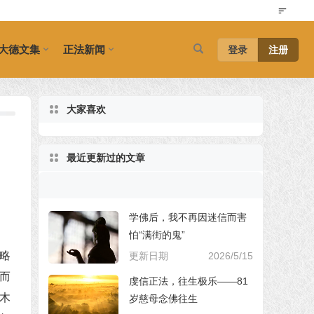
大德文集
正法新闻
登录
注册
大家喜欢
最近更新过的文章
学佛后，我不再因迷信而害
怕“满街的鬼”
略
更新日期
2026/5/15
而
虔信正法，往生极乐——81
木
岁慈母念佛往生