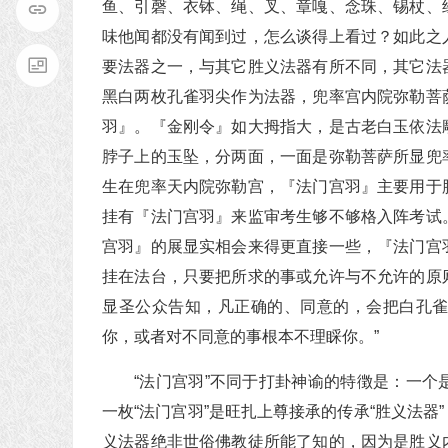
鱼、引磬、衣钵、绳、叉、章嘎、念珠、锡杖、
味他闻都没有闻到过，怎么谈得上看过？如此之
要法器之一，与其它胜义法器有所不同，其它法
黑白两枚孔雀羽尖作为法器，兜率宫内院弥勒菩
羽』。『金刚令』如大拇指大，是古老白玉依法
脖子上的玉坠，分两面，一面是弥勒菩萨所显兜
生在兜率天内院弥勒宫，『法门宫羽』主要用于
挂有『法门宫羽』来监审考生够不够格入阵考试
宫羽』的展显实相会来得更直接一些，『法门宫
挂在法台，只要把所求的事或允许与不允许的原
显圣公众告知，凡正确的、同意的，会把白孔
你，或者对不同意的事根本不理睬你。”
“法门宫羽”不同于打卦神谕的特徴是：一
一枚“法门宫羽”是旺扎上尊接承的传承“胜义法
义法器绝非世俗佛教徒所能了知的，因为是胜义