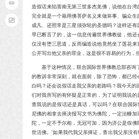
造假话来陷害南无第三世多杰羌佛，说他在台湾
完全就是一个藉用佛菩萨名义来做坏事、骗众生
成凡、还照常是三星须弥轮的圣德吗？这样还有
早已断言了的，这一信息传遍世界佛教徒，他还
仅没有堕三恶道，反而编造说他竟然坐了莲花来
公开写出他父亲的罪业，这是很不容易的行为，
基于这种情况，联合国际世界佛教总部咨询
的教训非常深刻，就在面前，除了恐怖，都已经
白吗？还会说假话走我父亲的老路吗？我今天的
们对我所写的有怀疑是正常的，为了证明我说的
查我说的是假话还是真话，可以吗？在联合国际世界
尼佛的相拿去择决报写文书为佛陀，一定法幔加
陀，一定不予尔相，无冠可加，因为济公是假佛
世活佛。’如果我代我父亲择证，查出我父亲没