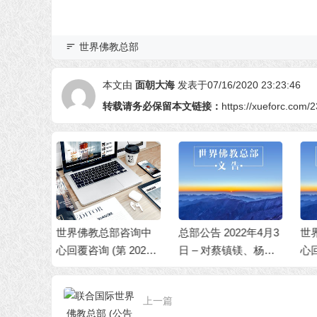
世界佛教总部
本文由
面朝大海
发表于07/16/2020 23:23:46
转载请务必保留本文链接：
https://xueforc.com/
部咨询中
总部公告 2022年4月3
世界佛教总部咨询中
世
 20250
日 – 对蔡镇镁、杨慧
心回覆咨询(第202101
心
君等人行为不端的处
03号)
0
理决定
上一篇