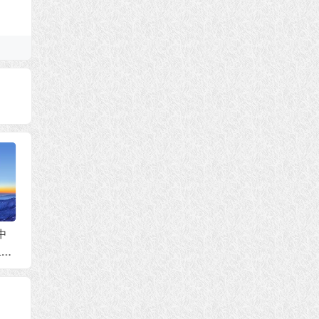
回复咨
中心）
告
世界佛教总部公告
世界佛教总部公告
103
（公告字第20210102
（公告字第20210101
千法
号）
号）不是真正的圣
法
者，不敢修十八法！