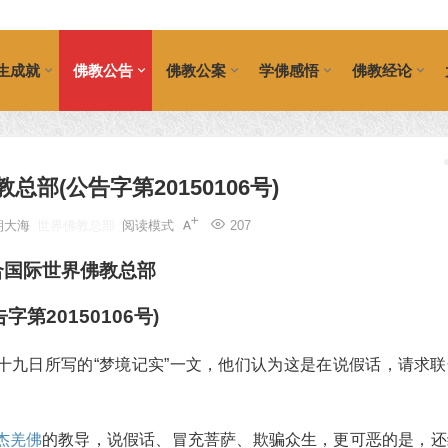
生成就
佛教公告
佛教公案
学佛感悟
佛教经论
部(公告字第20150106号)
朝大海
世界佛教总部
阅读模式
207
合国际世界佛教总部
告字第20150106号)
十九日所写的“梦境记实”一文，他们认为这是在说假话，请求联
杰羌佛
的教导，说假话、冒充菩萨、欺骗众生，更可恶的是，还