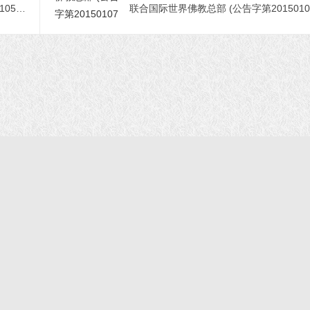
联合国际世界佛教总部 (公告字第20150105号) 段位一样，差距很大
首页
|
正法文告
|
羌佛说法
|
学佛感悟
© 2021 福慧网 版权所有| |学佛如初｜成就有余
声明：该站不代表任何权威机构及团体