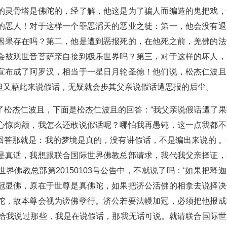
的灵骨塔是佛陀的，经了解，他这是为了骗人而编造的鬼把戏，
的恶人！对于这样一个罪恶滔天的恶业之徒：第一，他会没有退
因果存在吗？第二，他是遭到恶报死的，在他死之前，羌佛的法
会被观世音菩萨亲自接到极乐世界吗？第三，对于这样的坏人，
宣布成了阿罗汉，相当于一星日月轮圣德！他们说，松杰仁波且
但又藉此来说假话，无疑就会步其父亲说假话遭恶报的后尘。
了松杰仁波且，下面是松杰仁波且的回答：“我父亲说假话遭了果
心惊肉颤，我怎么还敢说假话呢？哪怕我再愚钝，这一点我都不
回答那就是：我的梦境是真的，没有讲假话，不是编出来说的 。
是真话，我想跟联合国际世界佛教总部请求，我代我父亲择证，
佛教总部第20150103号公告中，不就说了吗：‘如果把释迦
冠显佛，原在于世尊是真佛陀，如果把济公活佛的相拿去说择决
陀，故本尊会视为谤佛孽行。济公若要法幔加冠，必须把他报成
有给我说过那些，我是在说假话，那我无话可说。就请联合国际世