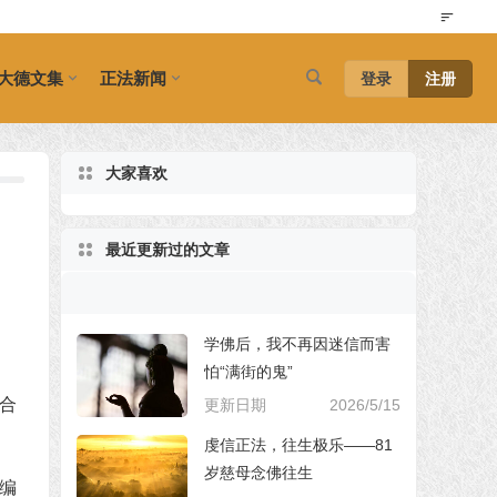
大德文集
正法新闻
登录
注册
大家喜欢
最近更新过的文章
学佛后，我不再因迷信而害
怕“满街的鬼”
合
更新日期
2026/5/15
虔信正法，往生极乐——81
岁慈母念佛往生
编