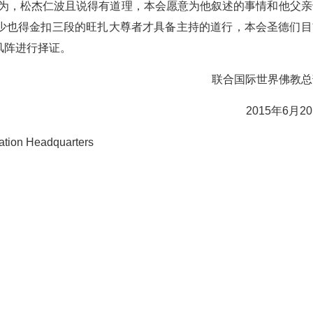
认为，松杰仁波且说得有道理，本会愿意为他叙述的事情和他父亲
少也得金扣三段的旺扎大尊者才具备主持的道行，本会圣德们目
风阵进行择证。
联合国际世界佛教总
2015年6月2
ation Headquarters