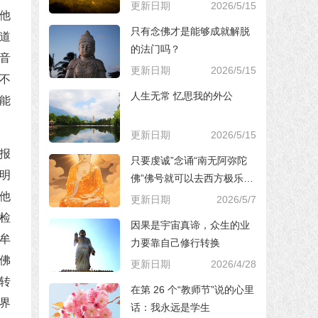
更新日期
2026/5/15
他
只有念佛才是能够成就解脱
道
的法门吗？
音
更新日期
2026/5/15
不
人生无常 忆思我的外公
能
更新日期
2026/5/15
报
只要虔诚”念诵“南无阿弥陀
明
佛”佛号就可以去西方极乐世
界，对吗？
他
更新日期
2026/5/7
检
因果是宇宙真谛，众生的业
牟
力要靠自己修行转换
佛
更新日期
2026/4/28
转
在第 26 个“教师节”说的心里
界
话：我永远是学生