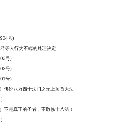
04号)
、杨慧君等人行为不端的处理决定
03号)
02号)
01号)
3号）佛说八万四千法门之无上顶首大法
号）
1号）不是真正的圣者，不敢修十八法！
号）