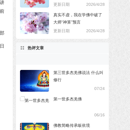
讲
更新日期
2026/4/28
前
真实不虚，我在学佛中破了
大师“神算”预言
更新日期
2026/4/28
部
0日
热评文章
第三世多杰羌佛说法 什么叫
修行
07/24
第一世多杰羌佛
06/16
佛教简略传承皈依境