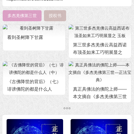
多杰羌佛第三世
授权书
看到圣树降下甘露
第三世多杰羌佛云高益西诺
布顶圣如来工巧明展显之
玉板
《古佛降世的背后》（七）
诽谤佛陀的都是什么人
真正具佛法的佛陀上师——
（中）
本文摘自《多杰羌佛第三世
—正法宝典》