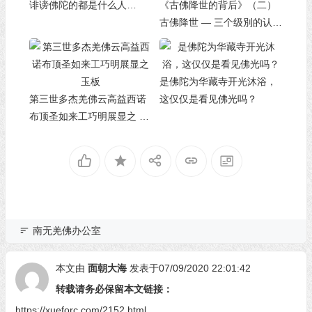
诽谤佛陀的都是什么人
《古佛降世的背后》（二）
（中）
古佛降世 — 三个级別的认
证，一个发誓的印证，史无
前例（上）
是佛陀为华藏寺开光沐浴，
第三世多杰羌佛云高益西诺
这仅仅是看见佛光吗？
布顶圣如来工巧明展显之 玉
板
南无羌佛办公室
本文由
面朝大海
发表于07/09/2020 22:01:42
转载请务必保留本文链接：
https://xueforc.com/2152.html