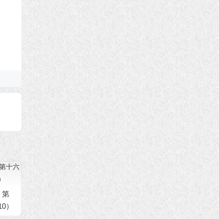
 第
10）