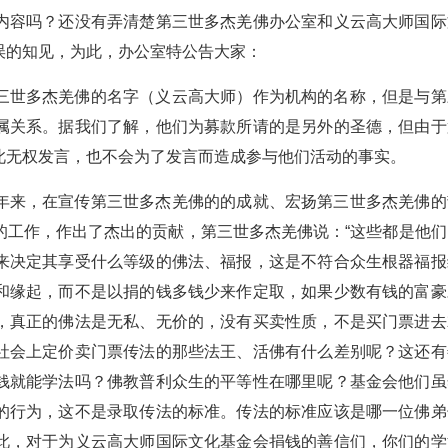
内容吗？还没有弄清楚第三世多杰羌佛办公室和义云高大师国际
误的知见，为此，办公室特公告大家：
三世多杰羌佛的名字（义云高大师）作为机构的名称，但是与第
属关系。据我们了解，他们为募款所请的是另外的圣德，但由于
此无权发言，也不会为了发言而造成参与他们活动的事实。
年来，在宣传第三世多杰羌佛的的成就、宏扬第三世多杰羌佛的
的工作，作出了杰出的贡献，第三世多杰羌佛说：“这些都是他们
来决定其享受什么等级的佛法、福报，这是不符合众生根器福报
和缘起，而不是以捐的钱多钱少来作定取，如果少数有钱的富豪
，真正的佛法是无私、无价的，没有买卖性质，不是买门票进去
社会上定价卖门票传法的那些法王、活佛有什么差别呢？这还有
钱就能学法吗？佛教普利众生的平等性在哪里呢？基金会他们虽
的行为，这不是录取传法的标准。传法的标准应该是哪一位佛弟
此，对于为义云高大师国际文化基金会捐钱的善信们，你们的学