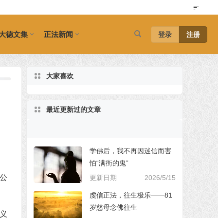
大德文集
正法新闻
登录
注册
大家喜欢
最近更新过的文章
学佛后，我不再因迷信而害
怕“满街的鬼”
公
更新日期
2026/5/15
虔信正法，往生极乐——81
岁慈母念佛往生
义