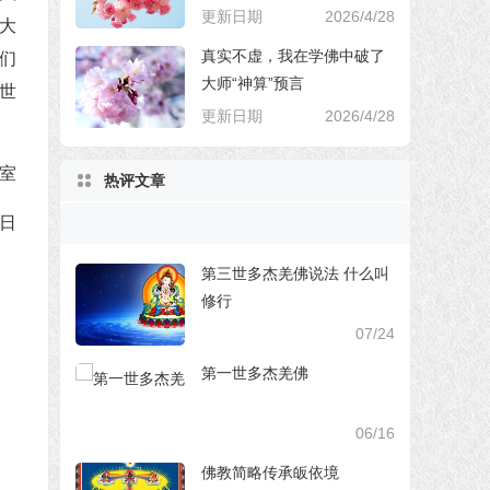
更新日期
2026/4/28
大
真实不虚，我在学佛中破了
们
大师“神算”预言
世
更新日期
2026/4/28
室
热评文章
日
第三世多杰羌佛说法 什么叫
修行
07/24
第一世多杰羌佛
06/16
佛教简略传承皈依境