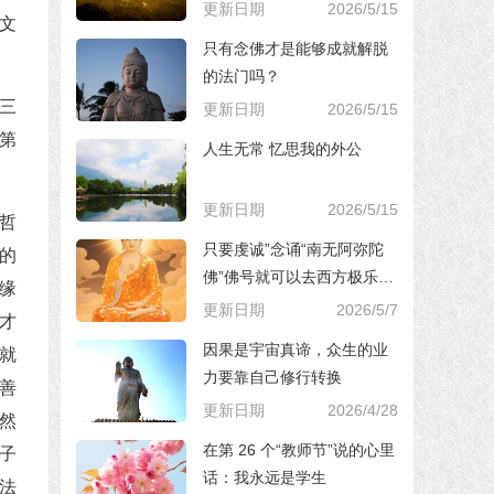
更新日期
2026/5/15
文
只有念佛才是能够成就解脱
的法门吗？
三
更新日期
2026/5/15
第
人生无常 忆思我的外公
更新日期
2026/5/15
哲
只要虔诚”念诵“南无阿弥陀
的
佛”佛号就可以去西方极乐世
缘
界，对吗？
更新日期
2026/5/7
才
因果是宇宙真谛，众生的业
就
力要靠自己修行转换
善
更新日期
2026/4/28
然
在第 26 个“教师节”说的心里
子
话：我永远是学生
法