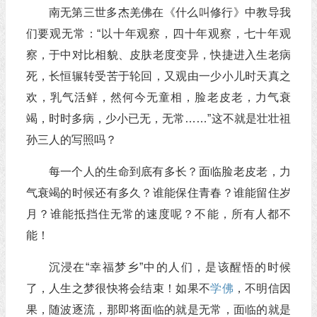
南无第三世多杰羌佛在《什么叫修行》中教导我
们要观无常：“以十年观察，四十年观察，七十年观
察，于中对比相貌、皮肤老度变异，快捷进入生老病
死，长恒辗转受苦于轮回，又观由一少小儿时天真之
欢，乳气活鲜，然何今无童相，脸老皮老，力气衰
竭，时时多病，少小已无，无常……”这不就是壮壮祖
孙三人的写照吗？
每一个人的生命到底有多长？面临脸老皮老，力
气衰竭的时候还有多久？谁能保住青春？谁能留住岁
月？谁能抵挡住无常的速度呢？不能，所有人都不
能！
沉浸在“幸福梦乡”中的人们，是该醒悟的时候
了，人生之梦很快将会结束！如果不
学佛
，不明信因
果，随波逐流，那即将面临的就是无常，面临的就是