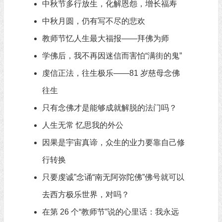
中秋节多行放生，化解恩怨，增长福寿
中秋月圆，仍有写不尽的悲欢
教师节忆人生最大福报——拜佛为师
学佛后，我不再因迷信而害怕“满街的鬼”
虔信正法，往生极乐——81 岁慈母念佛
往生
只有念佛才是能够成就解脱的法门吗？
人生无常 忆思我的外公
因果是宇宙真谛，众生的业力要靠自己修
行转换
只要虔诚”念诵“南无阿弥陀佛”佛号就可以
去西方极乐世界，对吗？
在第 26 个“教师节”说的心里话：我永远