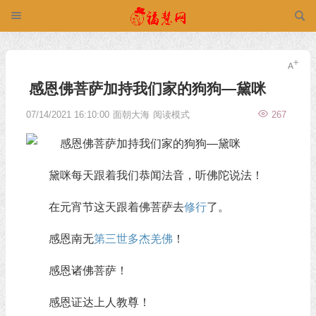
感恩佛菩萨加持我们家的狗狗—黛咪
07/14/2021 16:10:00
面朝大海
阅读模式
267
黛咪每天跟着我们恭闻法音，听佛陀说法！
在元宵节这天跟着佛菩萨去
修行
了。
感恩南无
第三世多杰羌佛
！
感恩诸佛菩萨！
感恩证达上人教尊！