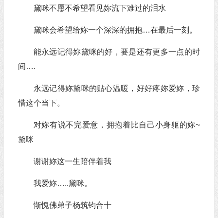
黛咪不愿不希望看见妳流下难过的泪水
黛咪会希望给妳一个深深的拥抱…在最后一刻。
能永远记得妳黛咪的好，要是还有更多一点的时
间….
永远记得妳黛咪的贴心温暖，好好疼妳爱妳，珍
惜这个当下。
对妳有说不完爱意，拥抱着比自己小身躯的妳~
黛咪
谢谢妳这一生陪伴着我
我爱妳…..黛咪。
惭愧佛弟子杨筑钧合十