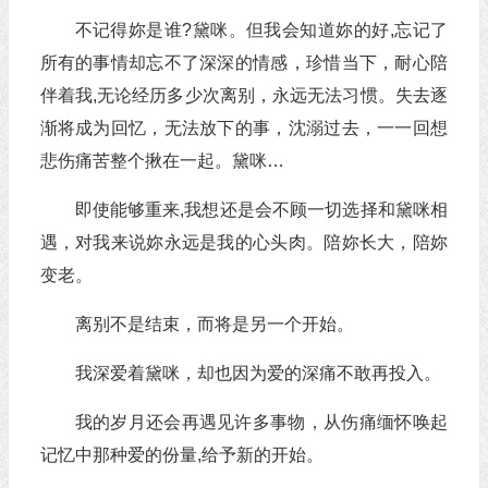
不记得妳是谁?黛咪。但我会知道妳的好,忘记了
所有的事情却忘不了深深的情感，珍惜当下，耐心陪
伴着我,无论经历多少次离别，永远无法习惯。失去逐
渐将成为回忆，无法放下的事，沈溺过去，一一回想
悲伤痛苦整个揪在一起。黛咪…
即使能够重来,我想还是会不顾一切选择和黛咪相
遇，对我来说妳永远是我的心头肉。陪妳长大，陪妳
变老。
离别不是结束，而将是另一个开始。
我深爱着黛咪，却也因为爱的深痛不敢再投入。
我的岁月还会再遇见许多事物，从伤痛缅怀唤起
记忆中那种爱的份量,给予新的开始。