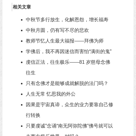
相关文章
中秋节多行放生，化解恩怨，增长福寿
中秋月圆，仍有写不尽的悲欢
教师节忆人生最大福报——拜佛为师
学佛后，我不再因迷信而害怕“满街的鬼”
虔信正法，往生极乐——81 岁慈母念佛
往生
只有念佛才是能够成就解脱的法门吗？
人生无常 忆思我的外公
因果是宇宙真谛，众生的业力要靠自己修
行转换
只要虔诚”念诵“南无阿弥陀佛”佛号就可以