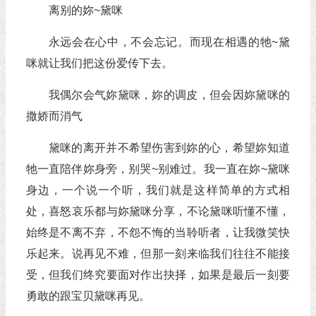
离别的妳~黛咪
永远会在心中，不会忘记。而现在相遇的牠~黛
咪就让我们把这份爱传下去。
我偶尔会气妳黛咪，妳的调皮，但会因妳黛咪的
撒娇而消气
黛咪的离开并不希望伤害到妳的心，希望妳知道
牠一直陪伴妳身旁，别哭~别难过。我一直在妳~黛咪
身边，一个说一个听，我们就是这样简单的方式相
处，喜怒哀乐都与妳黛咪分享，不论黛咪听懂不懂，
始终是不离不弃，不怨不悔的当聆听者，让我微笑快
乐起来。说再见不难，但那一刻来临我们往往不能接
受，但我们终究要面对作出抉择，如果是最后一刻要
勇敢的跟宝贝黛咪再见。