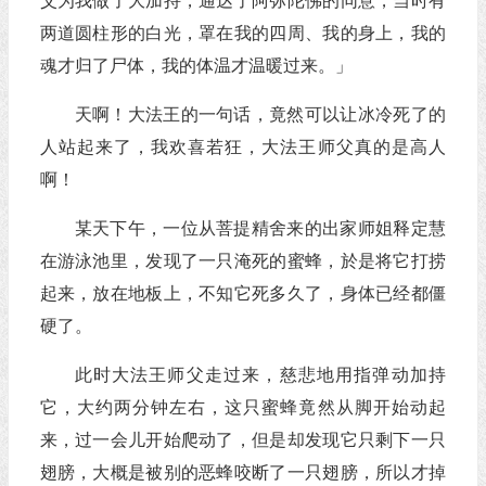
父为我做了大加持，通达了阿弥陀佛的同意，当时有
两道圆柱形的白光，罩在我的四周、我的身上，我的
魂才归了尸体，我的体温才温暖过来。」
天啊！大法王的一句话，竟然可以让冰冷死了的
人站起来了，我欢喜若狂，大法王师父真的是高人
啊！
某天下午，一位从菩提精舍来的出家师姐释定慧
在游泳池里，发现了一只淹死的蜜蜂，於是将它打捞
起来，放在地板上，不知它死多久了，身体已经都僵
硬了。
此时大法王师父走过来，慈悲地用指弹动加持
它，大约两分钟左右，这只蜜蜂竟然从脚开始动起
来，过一会儿开始爬动了，但是却发现它只剩下一只
翅膀，大概是被别的恶蜂咬断了一只翅膀，所以才掉