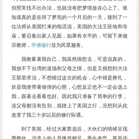
但照常找不出办法，也就没有把梦境放在心上了。谁
知道真的是在得了梦兆的一个月后的一天，接到了一
位法师从美国打来的电话说，美国的大法王驻地和寺
庙，要召集出家人见面，如果有水平的，可留下来做
宗教师，
学佛
修行
並为民眾服务。
我衡量著我自己，我虽然很想去，可是说真的，
我放不下台湾的道场和父母之情，但是又很想到大法
王那里求法，不想错过这次的机会，心中很是挣扎，
於是我便带著侥倖的心態，心想反正也不一定会选上
我，跟著去看看也好。因此我只准备了简单的行李，
连父母都没有告別，就踏上了美国之行，没想到从此
改变了我三十岁以后的修行际遇。
到了美国，经过大家票选后，大伙们的情绪呈现
两极化，没选上的人是捶首顿足，垂头丧气，甚至还