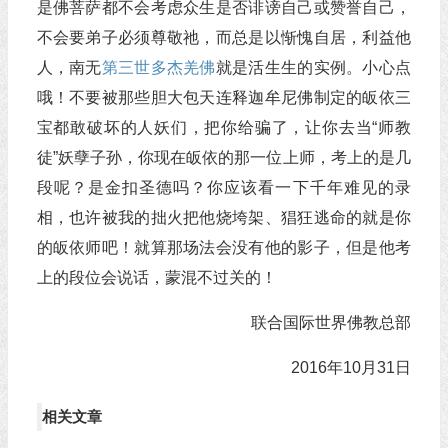
是佛菩萨都不会考虑众生是否诽谤自己或赞誉自己，
不会要弟子必须尊敬祂，而总是以惭愧自居，利益他
人，南无
第三世多杰羌佛
就是活生生的实例。小心点
哦！不要被那些胆大包天连释迦牟尼佛制定的皈依三
宝都敢破坏的人妖们，把你给骗了，让你去当“师教
徒”妖孽子孙，你现在皈依的那一位上师，考上的是几
段呢？是金扣圣德吗？你应该看一下千年难见的录
相，也许被我的拙火把他烧垮架、猖狂逃命的就是你
的皈依师吧！就算那场法会没有他的影子，但是他考
上的段位会说话，蒙混不过关的！
联合国际世界佛教总部
2016年10月31日
相关文章