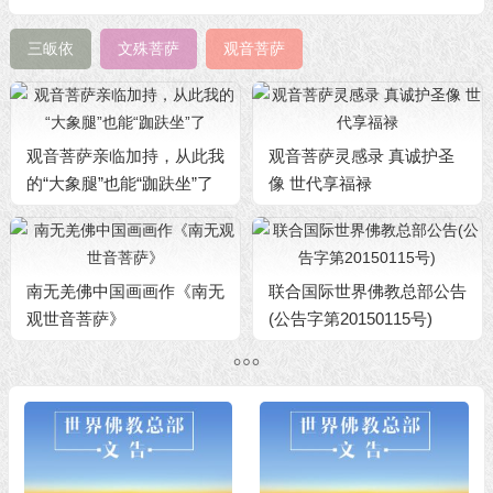
三皈依
文殊菩萨
观音菩萨
观音菩萨亲临加持，从此我
观音菩萨灵感录 真诚护圣
的“大象腿”也能“跏趺坐”了
像 世代享福禄
南无羌佛中国画画作《南无
联合国际世界佛教总部公告
观世音菩萨》
(公告字第20150115号)