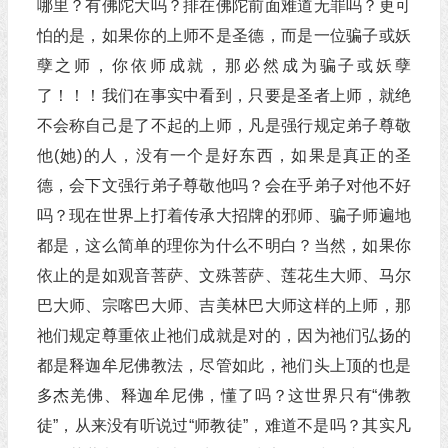
哪里？有佛陀大吗？排在佛陀前面难道无罪吗？更可
怕的是，如果你的上师不是圣德，而是一位骗子或妖
孽之师，你依师成就，那必然成为骗子或妖孽
了！！！我们在事实中看到，只要是圣者上师，就绝
不会称自己是了不起的上师，凡是强行规定弟子尊敬
他(她)的人，没有一个是好东西，如果是真正的圣
德，会下文强行弟子尊敬他吗？会在乎弟子对他不好
吗？现在世界上打着传承大招牌的邪师、骗子师遍地
都是，这么简单的理你为什么不明白？当然，如果你
依止的是如观音菩萨、文殊菩萨、莲花生大师、马尔
巴大师、宗喀巴大师、吉美林巴大师这样的上师，那
祂们规定尊重依止祂们成就是对的，因为祂们弘扬的
都是释迦牟尼佛教法，尽管如此，祂们头上顶的也是
多杰羌佛、释迦牟尼佛，懂了吗？这世界只有“佛教
徒”，从来没有听说过“师教徒”，难道不是吗？其实凡