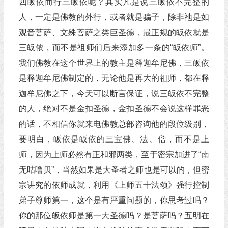
四皈依而行三皈依呢？其实凡是说三皈依不完整的
人，一定是佛教的外行，或者就是骗子，除非祂是如
观音菩萨、文殊菩萨之类巨圣德，最正规的皈依就是
三皈依，而不是祖师们后来添加多一条的“皈依师”。
我们佛教在这个世界上的教主是释迦牟尼佛，三皈依
是释迦牟尼佛制定的，无论他是再大的祖师，都在释
迦牟尼佛之下，今天可以断言保证，说三皈依不完整
的人，绝对不是金扣圣德，金扣圣德不会说这样罪恶
的话，不相信你就来电佛教总部咨询他的段位级别，
要明白，皈依是皈依的三宝佛、法、僧，而不是上
师，因为上师必然有正和邪两类，至于密宗加进了“南
无咕噜贝”，当然如果是大圣者之师也是可以的，但密
宗讲究的依师成就，利用《上师五十法颂》强行控制
弟子尊师第一，这个是有严重问题的，你思考过吗？
你的那位皈依师是第一大圣德吗？是菩萨吗？五明在