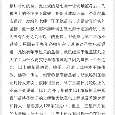
核后才封的圣。更正规的是七师十证现场监考后，为
被考上的圣德发下重誓，担保其成就证德、圣量的真
实道行，发给的七师十证圣德证书，这是货真价实的
圣德，但一般人都不愿申请去做七师十证的考试，因
为没有百分之九十以上的把握，都会担心第二年考不
过关，原因在于每年必须年审，以免该圣德犯戒退
道。凡没有年审过关的圣德，就已经属于退圣还凡之
人了！为什么要实行圣德考试呢？因为世界上百分之
九十以上的都是假师、骗子、邪师，或根本不懂佛
教、佛学、佛法，都冒称是高僧圣者，所以鉴别圣德
证对行人来说，依师很重要。除了三星日月轮以上的
圣德不会退道，除此之外，都得要以128条知见来观
察印证持圣德证的上师和大德高僧上师以及普通之师
和行人，是否落入128条知见中，但是，三星日月轮
的大圣德，至今为止，世界上还没有出现一个在公开