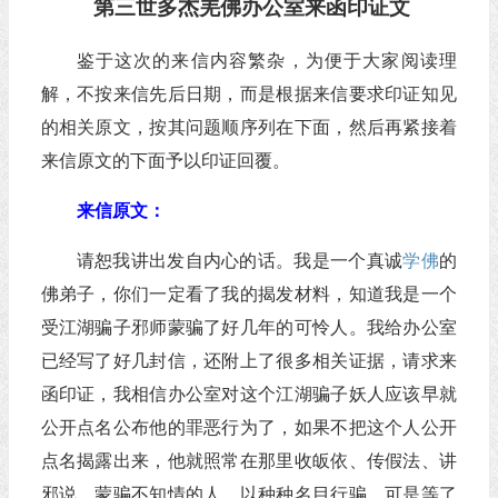
第三世多杰羌佛办公室来函印证文
鉴于这次的来信内容繁杂，为便于大家阅读理
解，不按来信先后日期，而是根据来信要求印证知见
的相关原文，按其问题顺序列在下面，然后再紧接着
来信原文的下面予以印证回覆。
来信原文：
请恕我讲出发自内心的话。我是一个真诚
学佛
的
佛弟子，你们一定看了我的揭发材料，知道我是一个
受江湖骗子邪师蒙骗了好几年的可怜人。我给办公室
已经写了好几封信，还附上了很多相关证据，请求来
函印证，我相信办公室对这个江湖骗子妖人应该早就
公开点名公布他的罪恶行为了，如果不把这个人公开
点名揭露出来，他就照常在那里收皈依、传假法、讲
邪说，蒙骗不知情的人，以种种名目行骗。可是等了