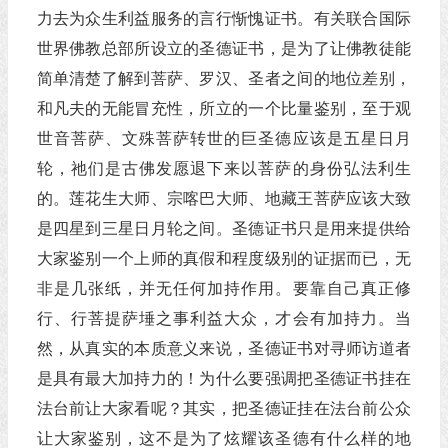
力去为众生利益服务的言行惭愧证书。有关联合国际
世界佛教总部所设立的圣德证书，是为了让佛教徒能
简单清楚了解到菩萨、罗汉、圣者之间的地位差别，
和凡夫的无能冒充性，所立的一个比量鉴别，至于观
世音菩萨、文殊菩萨转世的巨圣德应该是五星日月
轮，祂们是古佛发愿退下来以菩萨的身份弘法利生
的。莲花生大师、宗喀巴大师、地藏王菩萨应该大致
是四星到三星日月轮之间。圣德证书只是用来提供给
大家鉴别一个上师的真假和程度级别的证据而已，无
非是几张纸，并无任何加持作用。要靠自己真正修
行、行菩提萨埵之事利益大众，才会有加持力。当
然，从真实的本质意义来说，圣德证书对寻师访道者
是具有最大加持力的！为什么要强调把圣德证书挂在
法台前让大家看呢？其实，把圣德证挂在法台前公众
让大家鉴别，这不是为了炫耀该圣德有什么样的地