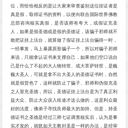
位，而恰恰相反的是让大家来审查鉴别这位挂证者是
真是假，取得证书的资料，以便向联合国际世界佛教
总部咨询核实真假，是否该师有夸大，或假证充圣
人，如果是假圣德或是假的圣德证，该骗子邪师就不
敢把证挂上法台，就算做了假证挂上法台骗得一时，
一经事发，马上暴露原形骗子一个，所以对骗子邪师
来说，只能拿认证书来支撑自己，如果他们空口说自
己是什么了不起的大人物转世、或大菩萨转世，是巍
巍大圣人，可就是拿不出大圣人的圣德证书时，自然
就是假货色了，这样就防止了骗子、邪师和伪假充圣
之人冒充圣德，所以，圣德证挂上法台是为了真正利
益大众、防止大众误入歧途才这么做的，这是利众最
好的法度，佛弟子寻找良师最大的加持。但是，持圣
德证书之圣德是经过三师七证调查核实后，认为是事
实才发的，就犹如天主教封圣是一样的办法，是经审