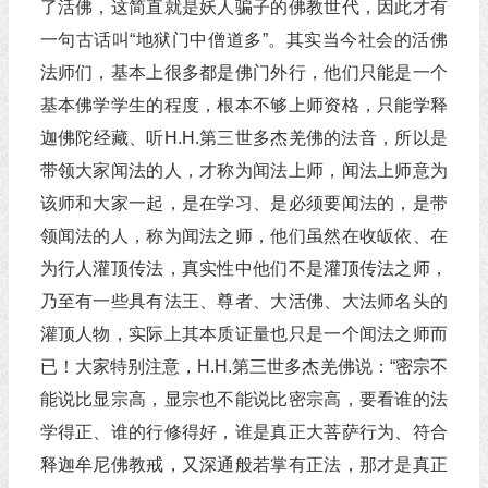
了活佛，这简直就是妖人骗子的佛教世代，因此才有
一句古话叫“地狱门中僧道多”。其实当今社会的活佛
法师们，基本上很多都是佛门外行，他们只能是一个
基本佛学学生的程度，根本不够上师资格，只能学释
迦佛陀经藏、听H.H.第三世多杰羌佛的法音，所以是
带领大家闻法的人，才称为闻法上师，闻法上师意为
该师和大家一起，是在学习、是必须要闻法的，是带
领闻法的人，称为闻法之师，他们虽然在收皈依、在
为行人灌顶传法，真实性中他们不是灌顶传法之师，
乃至有一些具有法王、尊者、大活佛、大法师名头的
灌顶人物，实际上其本质证量也只是一个闻法之师而
已！大家特别注意，H.H.第三世多杰羌佛说：“密宗不
能说比显宗高，显宗也不能说比密宗高，要看谁的法
学得正、谁的行修得好，谁是真正大菩萨行为、符合
释迦牟尼佛教戒，又深通般若掌有正法，那才是真正