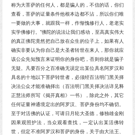
称为大菩萨的任何人，都是骗人的，不信的话，你们
查看，菩萨的证量条件他根本边都不沾，所以你们唯
一要做的大事，就跟我一样，作惭愧修行人，老老实
实学佛修行。”佛陀的说法让我们感动，至高真实伟大
的真正佛陀竟然把自己放在众生的位子上，如果有人
确实非要认为你自己是大圣者转世在来人，那你就应
该公众先知预言来证明你的身份吧，否则你就是骗子
无疑。凡要百分之百准确无误定出某位具名阿罗汉和
具名的十地以下菩萨转世者，必须经百法明门黑关择
决法公众才能准确择出（百法明门黑关择决法详见释
正慧法师所写《揭开真相》一书），除此之外，其它
任何证量神通境定出的阿罗汉、菩萨身份均不确切。
至于对活佛的认证，可请日月轮大圣德，修独雄金刚
因果观照护法，当众观看查找，一定认出某活佛转
世，但定不准阿罗汉和菩萨的身份，关于由大法王、