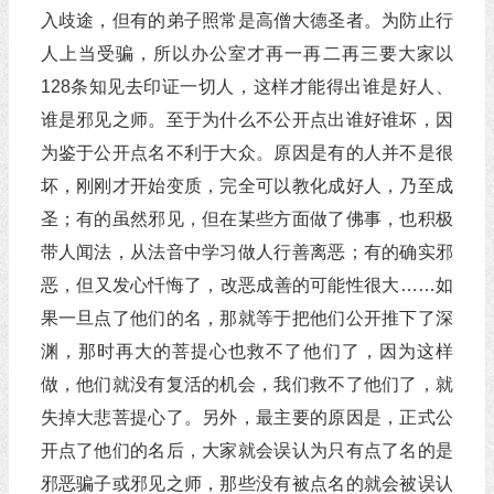
入歧途，但有的弟子照常是高僧大德圣者。为防止行
人上当受骗，所以办公室才再一再二再三要大家以
128条知见去印证一切人，这样才能得出谁是好人、
谁是邪见之师。至于为什么不公开点出谁好谁坏，因
为鉴于公开点名不利于大众。原因是有的人并不是很
坏，刚刚才开始变质，完全可以教化成好人，乃至成
圣；有的虽然邪见，但在某些方面做了佛事，也积极
带人闻法，从法音中学习做人行善离恶；有的确实邪
恶，但又发心忏悔了，改恶成善的可能性很大……如
果一旦点了他们的名，那就等于把他们公开推下了深
渊，那时再大的菩提心也救不了他们了，因为这样
做，他们就没有复活的机会，我们救不了他们了，就
失掉大悲菩提心了。另外，最主要的原因是，正式公
开点了他们的名后，大家就会误认为只有点了名的是
邪恶骗子或邪见之师，那些没有被点名的就会被误认