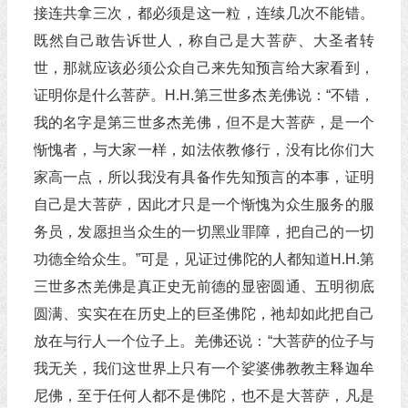
接连共拿三次，都必须是这一粒，连续几次不能错。
既然自己敢告诉世人，称自己是大菩萨、大圣者转
世，那就应该必须公众自己来先知预言给大家看到，
证明你是什么菩萨。H.H.第三世多杰羌佛说：“不错，
我的名字是第三世多杰羌佛，但不是大菩萨，是一个
惭愧者，与大家一样，如法依教修行，没有比你们大
家高一点，所以我没有具备作先知预言的本事，证明
自己是大菩萨，因此才只是一个惭愧为众生服务的服
务员，发愿担当众生的一切黑业罪障，把自己的一切
功德全给众生。”可是，见证过佛陀的人都知道H.H.第
三世多杰羌佛是真正史无前德的显密圆通、五明彻底
圆满、实实在在历史上的巨圣佛陀，祂却如此把自己
放在与行人一个位子上。羌佛还说：“大菩萨的位子与
我无关，我们这世界上只有一个娑婆佛教教主释迦牟
尼佛，至于任何人都不是佛陀，也不是大菩萨，凡是