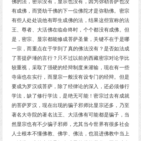
佛的法，密宗没有，显宗也没有，因为弥勒菩萨也没
有成佛，而贤劫千佛的下一位佛陀才是弥勒佛。密宗
有些人处处说他有即生成佛的法，结果这些宣称的法
王、尊者、大活佛在临命终时，个个都没有成佛。但
是，密宗、显宗都能修成菩萨圣量，关键不在于是哪
一宗，而重点在于学到了真的佛法没有？是否如法成
了菩提萨埵的言行？只不过以前的西藏密宗对论学比
较重视，采取了强硬的经辩制度来灌输，现在有一些
寺庙也在实行，而显宗一般没有设专门的经辩。但是
要成为罗汉或菩萨，除了经律论的深入，还必须修行
学法，缺了修行学法，是绝无可能！密宗过去有成就
的菩萨罗汉，现在出现的骗子邪师比显宗还多，乃至
著名大寺院的著名法王、大活佛有可能都是骗子，当
然显宗也有不少骗子邪师，尤其当今世界有很多社会
人士根本不懂佛教、佛学、佛法，也混进佛教中当上