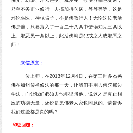
佛光、幻影、浮云色变、观梦兆，收供养骗色骗财，
乃至不务正业修行，去搞加持医病，等等等等，这是
邪说巫医、神棍骗子，不是佛教行人！无论这位老活
佛是谁，只要落入了一百二十八条中错误知见三条以
上、邪恶见一条以上，此活佛就是犯戒之人或邪恶之
师！
来信原文：
一位上师，在2013年12月4日，在第三世多杰羌
佛在加州传禅修法的那一天，让我们不用去佛陀那边
学法，而让我们必须去他那里陪他，说这才是真正相
应的功德无量，还说是羌佛老人家也同意的。请告诉
我们这些都是真的吗？
印证回覆：