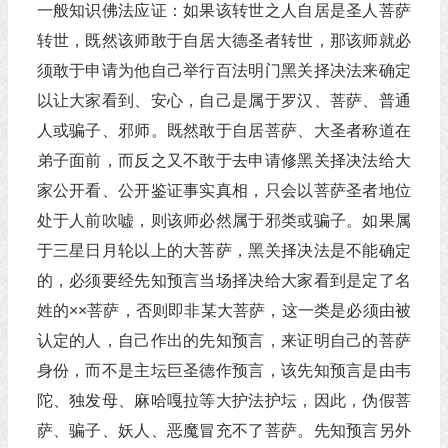
一般知识佛法应证：如果该转世之人自居是圣人菩萨
转世，既然该师敢于自居大德圣者转世，那该师就必
须敢于申请为他自己举行百法明门黑关择决法来确定
以让大家看到、安心，自己是属于罗汉、菩萨、普通
人或骗子、邪师。既然敢于自居菩萨、大圣者称道在
弟子面前，而反之又不敢于去申请修黑关择决法给大
家公开看、公开鉴证事实真相，只会以菩萨圣者地位
处于人前吹嘘，则该师必然属于邪类或骗子。如果属
于三星日月轮以上的大菩萨，黑关择决法是不能确定
的，必须要经先知预言当场择决给大家看到是定了名
姓的××菩萨，否则即非某大菩萨，这一类是必须由被
认定的人，自己作出的先知预言，来证明自己的菩萨
身份，而不是主坛巨圣德作预言，该先知预言是由韦
陀、独发母、麻哈嘎拉等大护法护坛，因此，伪假菩
萨、骗子、妖人、恶魔冒充不了菩萨。先知预言另外