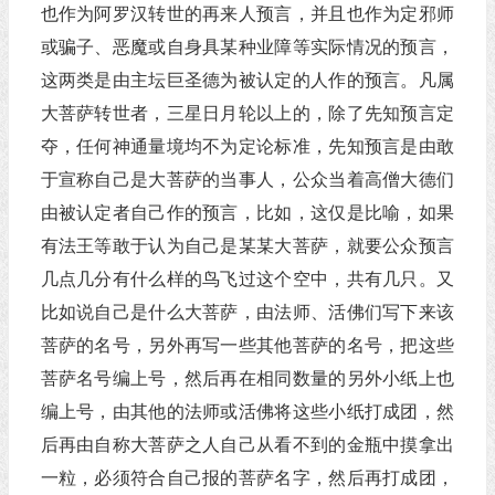
也作为阿罗汉转世的再来人预言，并且也作为定邪师
或骗子、恶魔或自身具某种业障等实际情况的预言，
这两类是由主坛巨圣德为被认定的人作的预言。凡属
大菩萨转世者，三星日月轮以上的，除了先知预言定
夺，任何神通量境均不为定论标准，先知预言是由敢
于宣称自己是大菩萨的当事人，公众当着高僧大德们
由被认定者自己作的预言，比如，这仅是比喻，如果
有法王等敢于认为自己是某某大菩萨，就要公众预言
几点几分有什么样的鸟飞过这个空中，共有几只。又
比如说自己是什么大菩萨，由法师、活佛们写下来该
菩萨的名号，另外再写一些其他菩萨的名号，把这些
菩萨名号编上号，然后再在相同数量的另外小纸上也
编上号，由其他的法师或活佛将这些小纸打成团，然
后再由自称大菩萨之人自己从看不到的金瓶中摸拿出
一粒，必须符合自己报的菩萨名字，然后再打成团，