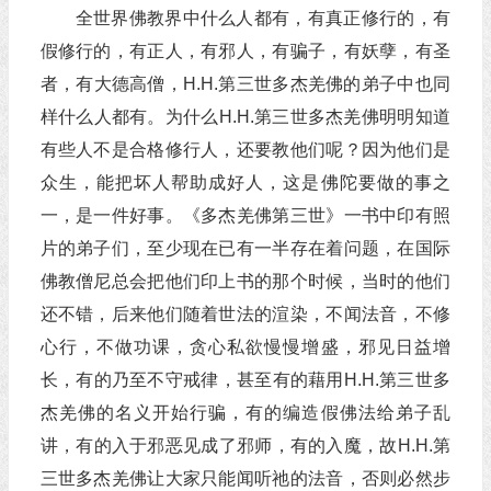
全世界佛教界中什么人都有，有真正修行的，有
假修行的，有正人，有邪人，有骗子，有妖孽，有圣
者，有大德高僧，H.H.第三世多杰羌佛的弟子中也同
样什么人都有。为什么H.H.第三世多杰羌佛明明知道
有些人不是合格修行人，还要教他们呢？因为他们是
众生，能把坏人帮助成好人，这是佛陀要做的事之
一，是一件好事。《多杰羌佛第三世》一书中印有照
片的弟子们，至少现在已有一半存在着问题，在国际
佛教僧尼总会把他们印上书的那个时候，当时的他们
还不错，后来他们随着世法的渲染，不闻法音，不修
心行，不做功课，贪心私欲慢慢增盛，邪见日益增
长，有的乃至不守戒律，甚至有的藉用H.H.第三世多
杰羌佛的名义开始行骗，有的编造假佛法给弟子乱
讲，有的入于邪恶见成了邪师，有的入魔，故H.H.第
三世多杰羌佛让大家只能闻听祂的法音，否则必然步