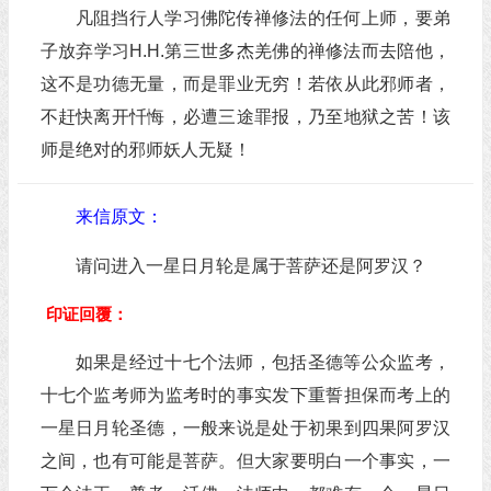
凡阻挡行人学习佛陀传禅修法的任何上师，要弟
子放弃学习H.H.第三世多杰羌佛的禅修法而去陪他，
这不是功德无量，而是罪业无穷！若依从此邪师者，
不赶快离开忏悔，必遭三途罪报，乃至地狱之苦！该
师是绝对的邪师妖人无疑！
来信原文：
请问进入一星日月轮是属于菩萨还是阿罗汉？
印证回覆：
如果是经过十七个法师，包括圣德等公众监考，
十七个监考师为监考时的事实发下重誓担保而考上的
一星日月轮圣德，一般来说是处于初果到四果阿罗汉
之间，也有可能是菩萨。但大家要明白一个事实，一