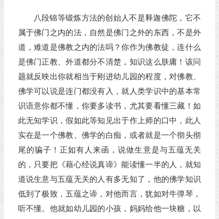
八段锦等锻炼方法的创始人不是释迦佛陀，它不
属于佛门之内的法，自然是佛门之外的东西，不是外
道，难道是佛教之内的法吗？你作为佛教徒，连什么
是佛门正教、外道都分不清楚，知识这么肤庸！该问
题就反映出你就相当于刚进幼儿园的程度，对佛教、
佛学可以说是连门都没有入，就人类学识中的基本常
识语意你都不懂，你要多读书，尤其要看懂三藏！如
此无知学识，假如此等知见出于作上师的口中，此人
实在是一个佛教、佛学的白痴，或者就是一个彻头彻
尾的骗子！正如有人来函，说做生意是与五蕴无关
的，只要把《藉心经说真谛》能读懂一半的人，就知
道说生意与五蕴无关的人有多无知了，他的佛学知识
低到了极致，五蕴之谛，对他而言，犹如对牛弹琴，
听不懂。他就如幼儿园的小孩，妈妈给他一块糖，以