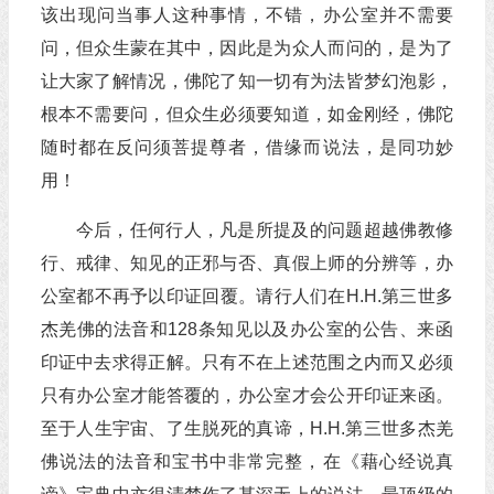
该出现问当事人这种事情，不错，办公室并不需要
问，但众生蒙在其中，因此是为众人而问的，是为了
让大家了解情况，佛陀了知一切有为法皆梦幻泡影，
根本不需要问，但众生必须要知道，如金刚经，佛陀
随时都在反问须菩提尊者，借缘而说法，是同功妙
用！
今后，任何行人，凡是所提及的问题超越佛教修
行、戒律、知见的正邪与否、真假上师的分辨等，办
公室都不再予以印证回覆。请行人们在H.H.第三世多
杰羌佛的法音和128条知见以及办公室的公告、来函
印证中去求得正解。只有不在上述范围之内而又必须
只有办公室才能答覆的，办公室才会公开印证来函。
至于人生宇宙、了生脱死的真谛，H.H.第三世多杰羌
佛说法的法音和宝书中非常完整，在《藉心经说真