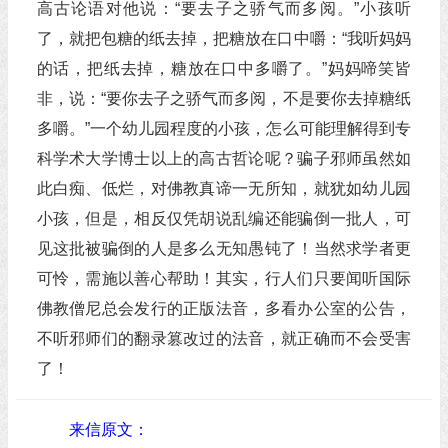
高古论语对他说：“要去子之骄气而多阅。”小孩听
了，就把包糖的纸去掉，把糖放在口中嚼：“我听妈妈
的话，把纸去掉，糖放在口中多嚼了。”妈妈啼笑皆
非，说：“要你去子之骄气而多阅，不是要你去掉糖纸
多嚼。”一个幼儿园程度的小孩，怎么可能理解得到专
科学术大学博士以上的高古哲论呢？骗子邪师虽然如
此白痴、低烂，对佛教真谛一无所知，就犹如幼儿园
小孩，但是，相反仅凭胡说乱编还能骗倒一批人，可
见这批被骗倒的人是多么无知愚钝了！当然求学者更
可怜，需施以善心帮助！其实，行人们只要闻听国际
佛教僧尼总会发行的正版法音，多看办公室的公告，
不听邪师们的翻录篡改过的法音，就正确而不会受害
了！
来信原文：