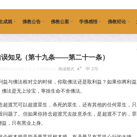
生成就
佛教公告
佛教公案
学佛感悟
佛教经论
错误知见（第十九条——第二十一条）
羌佛说法128条邪恶见和错误知见
阅读模式
270
利益与佛法相对立的时候，你取佛法还是取利益？如果你將利益
，佛法是无上珍宝，寧捨生命不舍佛法。
念超渡咒可以超渡眾生，杀死的眾生，还有其他的任何眾生，只
没问题了。但如果你持念超渡咒去故意杀生，是超渡不了的，罪
增益，只有黑业上身。
这个根本师是指圣量菩提根本师，有圣量又有菩提心行的大德，