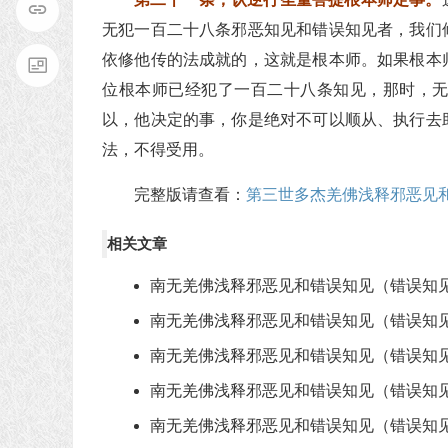
无犯一百二十八条邪恶知见和错误知见者，我们
依修他传的法成就的，这就是根本师。如果根本
位根本师已经犯了一百二十八条知见，那时，
以，他决定的事，你是绝对不可以顺从、执行去
法，不得受用。
完整版请查看：
第三世多杰羌佛浅释邪恶见
相关文章
南无羌佛浅释邪恶见和错误知见（错误知见
南无羌佛浅释邪恶见和错误知见（错误知见
南无羌佛浅释邪恶见和错误知见（错误知见
南无羌佛浅释邪恶见和错误知见（错误知见
南无羌佛浅释邪恶见和错误知见（错误知见