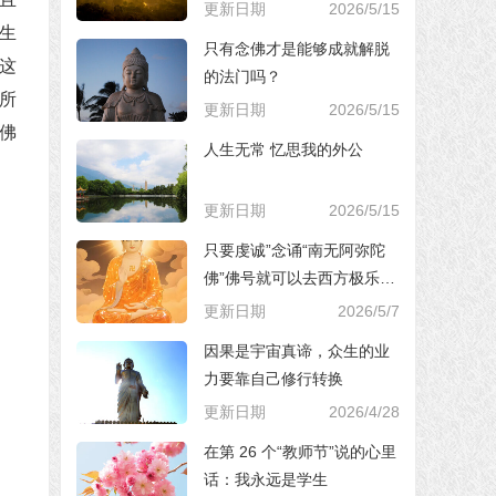
更新日期
2026/5/15
生
只有念佛才是能够成就解脱
这
的法门吗？
所
更新日期
2026/5/15
佛
人生无常 忆思我的外公
更新日期
2026/5/15
只要虔诚”念诵“南无阿弥陀
佛”佛号就可以去西方极乐世
界，对吗？
更新日期
2026/5/7
因果是宇宙真谛，众生的业
力要靠自己修行转换
更新日期
2026/4/28
在第 26 个“教师节”说的心里
话：我永远是学生