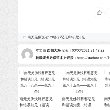
第九十条）
第八十七条）
南无羌佛说法128条邪恶见和错误知见
本文由
面朝大海
发表于03/03/2021 21:49:22
转载请务必保留本文链接：
https://xueforc.com/
释邪恶见
南无羌佛浅释邪恶见
南无羌佛浅释邪恶见
南
（错误知
和错误知见（错误知
和错误知见（错误知
和