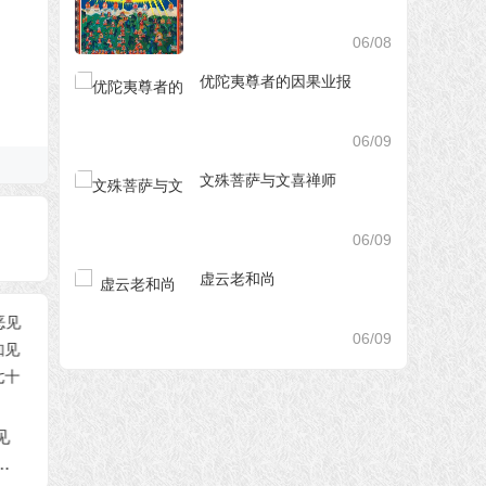
06/08
优陀夷尊者的因果业报
06/09
文殊菩萨与文喜禅师
06/09
虚云老和尚
06/09
恶见
南无羌佛浅释邪恶见
南无羌佛浅释邪恶见
南无羌
误知
和错误知见（错误知
和错误知见（错误知
和错误