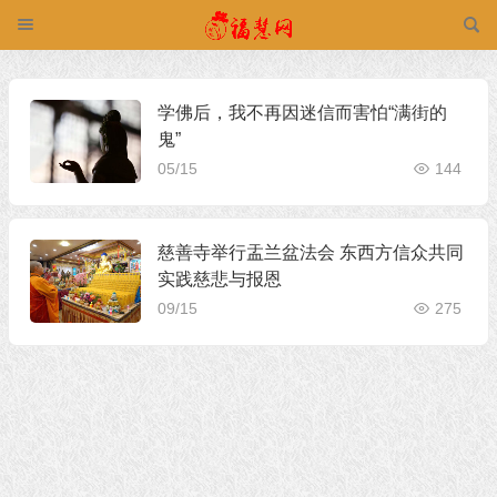
学佛后，我不再因迷信而害怕“满街的
鬼”
05/15
144
慈善寺举行盂兰盆法会 东西方信众共同
实践慈悲与报恩
09/15
275