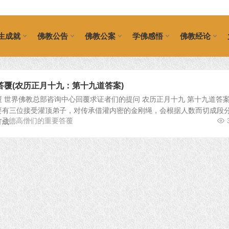
生成就
佛教公告
佛教公案
学佛感悟
佛教经论
答覆(农历正月十九：第十九道答案)
 世界佛教总部咨询中心回覆求证者们的提问 农历正月十九 第十九道答
要有三位接受灌顶弟子，对传承借灌内密的金刚绳，会根据人数而切成段
圣德高僧们的重要答覆
...