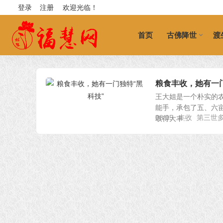
登录
注册
欢迎光临！
首页
古佛降世
渡
粮食丰收，她有一门
王大姐是一个朴实的
能手，承包了五、六
08/05
丰收
第三世
取得大丰...