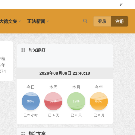
大德文集
正法新闻
登录
注册
时光静好
种植
连年
274
2026年08月06日 21:40:19
今日
本周
本月
今年
90%
57%
19%
66%
已
21
小时
已
4
天
已
6
天
已
8
月
指定文章