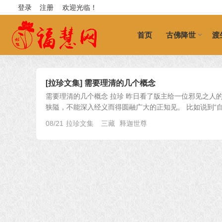
登录
注册
欢迎光临！
首页
古佛降世
渡
[拉珍文集] 需要理清的几个概念
需要理清的几个概念 拉珍 昨日看了版主给一位邪见之人
狭隘，不能深入经义而得圆融广大的正知见。 比如说到“自称
08/21
拉珍文集
三藏
释迦世尊