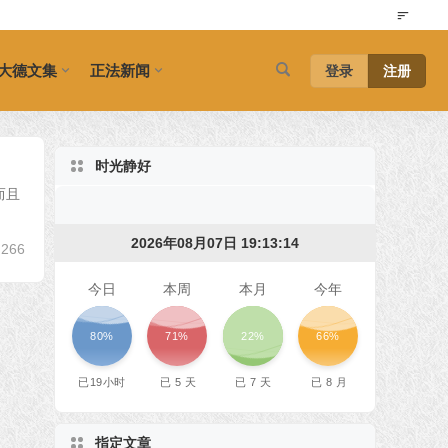
大德文集
正法新闻
登录
注册
时光静好
而且
2026年08月07日 19:13:14
266
今日
本周
本月
今年
80%
71%
22%
66%
已
19
小时
已
5
天
已
7
天
已
8
月
指定文章