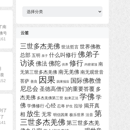
器
下
箭
头
键
了南
来
云签
佛号
增
161
三世多杰羌佛
世界佛教
高
世法哲言
佛弟子
或
什么叫修行
总部
五明
亲子
降
访谈
修行
佛陀
佛法
南
供养
内密灌顶
低
期
南无羌佛
无第三世多杰羌佛
南无观世音
敬畏
音
因果
国际佛教僧
152
菩萨
善良
因果报应
量。
尼总会
圣德高僧们的重要答覆
多
学佛
学
杰羌佛
多杰羌佛第三世
如来正法
佛
心经
揭开真
学佛修行
拉珍
忍辱
护生
到了
第
放生
无常
相
极乐世界
明信因果
法音
算了
三世多杰羌佛
第三世多杰羌
141