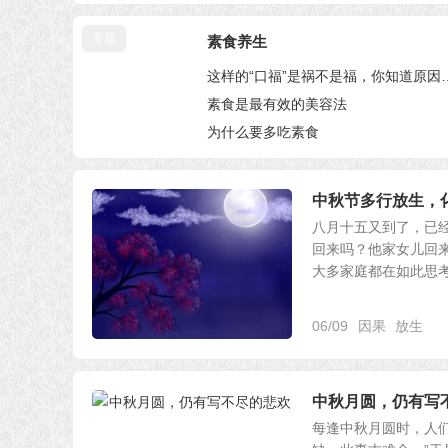
专题
28篇
素食养生
这样的“口福”是祸不
素食是最有效的美容法
为什么要多吃素食
6篇
中秋节多行放生，
八月十五又到了，已
回来吗？他家女儿回
大多家庭都在如此思考期
06/09
因果
放生
中秋月圆，仍有写
每逢中秋月圆时，人