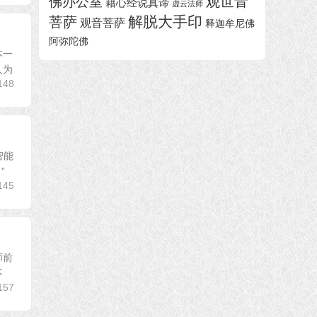
观世音
佛办公室
藉心经说真谛
虚云法师
解脱大手印
菩萨
观音菩萨
释迦牟尼佛
阿弥陀佛
本一
人为
148
智能
”
145
师前
不
157