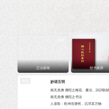
8篇
13篇
深入经藏，智慧如海
专题
正法新闻
经书推荐
专题
妙谙五明
南无羌佛 佛陀之梅花、書法、詩詞歌
南无羌佛 佛陀之书法
人道歌：乾坤浩渺然，沉浮其万物