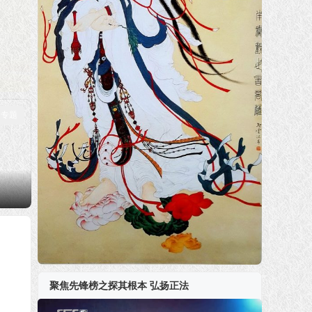
专题
聚焦先锋榜之探其根本 弘扬正法
视