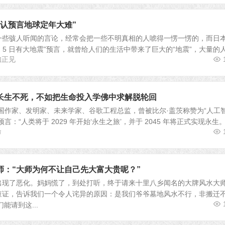
“认预言地球定年大难”
一些骇人听闻的言论，经常会把一些不明真相的人唬得一愣一愣的，而日
 月 5 日有大地震”预言，就曾给人们的生活中带来了巨大的“地震”，大量的
知正见
长生不死，不如把生命投入学佛中求解脱轮回
国作家、发明家、未来学家、谷歌工程总监，曾被比尔·盖茨称赞为“人工
言：“人类将于 2029 年开始‘永生之旅’，并于 2045 年将正式实现永生。
命
师：“大师为何不让自己先大富大贵呢？”
出现了恶化。妈妈慌了，到处打听，终于请来十里八乡闻名的大牌风水大
查证，告诉我们一个令人诧异的原因：是我们爷爷墓地风水不行，非搬迁
能请到这...