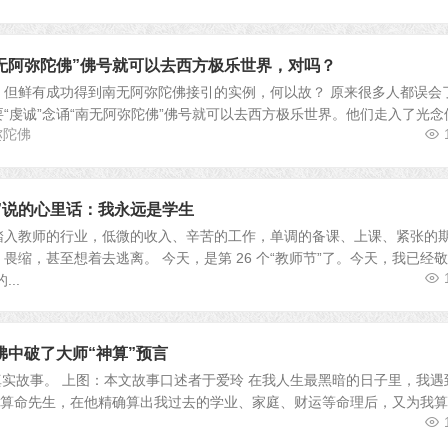
南无阿弥陀佛”佛号就可以去西方极乐世界，对吗？
，但鲜有成功得到南无阿弥陀佛接引的实例，何以故？ 原来很多人都误会
“虔诚”念诵“南无阿弥陀佛”佛号就可以去西方极乐世界。他们走入了光念
弥陀佛
.
师节”说的心里话：我永远是学生
踏入教师的行业，低微的收入、辛苦的工作，单调的备课、上课、紧张的
畏缩，甚至想着去逃离。 今天，是第 26 个“教师节”了。今天，我已经
..
佛中破了大师“神算”预言
真实故事。 上图：本文故事口述者于爱玲 在我人生最黑暗的日子里，我遇
的算命先生，在他精确算出我过去的学业、家庭、财运等命理后，又为我