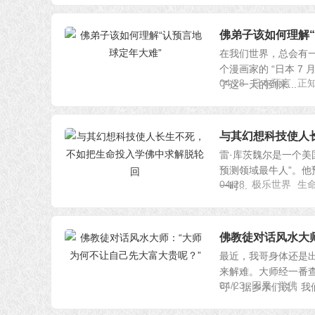
佛弟子该如何理解
在我们世界，总会有
个漫画家的 “日本 7
04/28
日本预言
正
了这一天的到来...
与其幻想科技使人
雷·库茨魏尔是一个美
预测领域最牛人”。他预
04/28
极乐世界
生
一时...
佛教徒对话风水大
最近，我哥身体还是
来解难。大师经一番
04/23
因果
学佛
可！ 据乡亲们说，我们