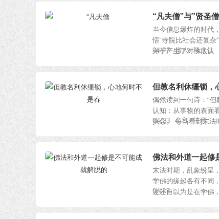
“凡夫僧”与”贤圣
当今信息爆炸的时代
悟“寺院比社会还复杂
04/23
僧人
释永信
弟子产生了对佛法认..
但教名利休缰锁，
偶然读到一句诗：“但
认知：从事物的表面
04/23
名利
法音
执念。 每当看到末法时期
佛法和外道一起修
末法时期，乱象纷呈
学佛的缘起各有不同，
04/23
途还自以为是在学佛，一