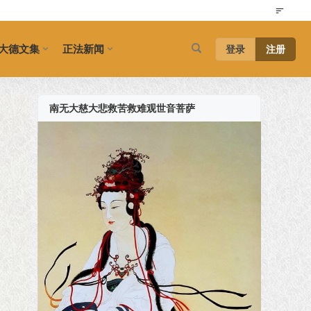
大德文集
正法新闻
登录
注册
南无大慈大悲救苦救难观世音菩萨