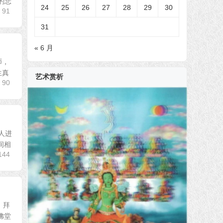
的悲
24
25
26
27
28
29
30
91
31
« 6 月
师，
生真
艺术赏析
90
人进
间相
144
，拜
佛堂