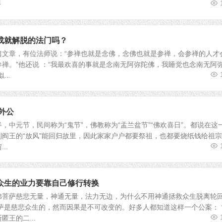
界
成就解脱的法门吗？
篇文章，有位法师说：“参禅也就是念佛，念佛也就是参禅，会参禅的人才
禅。”他还说 ：“我最欢喜的事就是念南无阿弥陀佛，我睡觉也念南无阿
法
..
外公
，中元节，民间称为“鬼节”，佛教称为“盂兰盆节”“佛欢喜日”。都说在这
阎王的“放风”能回归故里，因此家家户户都要祭祖，也都要烧纸钱给祖
..
众生的业力要靠自己修行转换
佛菩萨慈悲无量，神通无量，法力无边，为什么不用神通拯救众生脱离轮
萨是慈悲众生的，然而因果是不可改变的。好多人都知道这样一个公案： 
王的二...