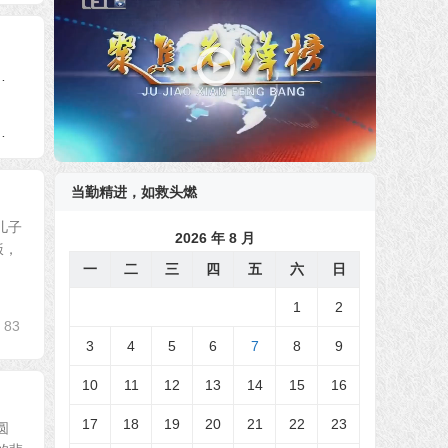
频
播
放
水和米 布施众生公案
器
 侯欲善往生极乐世界
当勤精进，如救头燃
儿子
2026 年 8 月
饭，
一
二
三
四
五
六
日
1
2
83
3
4
5
6
7
8
9
10
11
12
13
14
15
16
17
18
19
20
21
22
23
圆