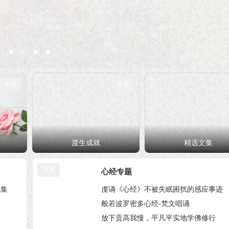
28篇
37篇
专题
专题
渡生成就
精选文集
专题
心经专题
賦集
虔诵《心经》不被失眠困扰的感应事迹
般若波罗密多心经-梵文唱诵
放下贡高我慢，平凡平实地学佛修行