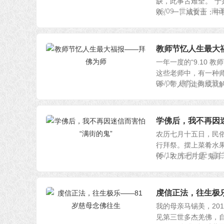
缺，此事古难全。”
06/09
世法哲言
南
欢。 一、咸女士：中秋
教师节忆人生最大
一年一度的“9.10
这些老师中，有一种
06/09
佛陀
教师节
谛，带人们走向成就解.
学佛后，我不再因
农历七月十五日，民俗
行拜祭。摆上菜肴水
05/15
七月十五
盂
传，农历七月是“鬼月..
虔信正法，往生极乐
我的母亲马锡美，20
见第三世多杰羌佛，