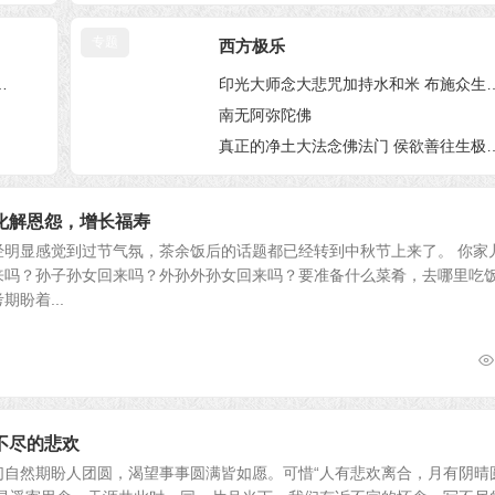
专题
10篇
西方极乐
是福，你知道原因么？
印光大师念大悲咒加持
南无阿弥陀佛
真正的净土大法念佛法门
11篇
化解恩怨，增长福寿
经明显感觉到过节气氛，茶余饭后的话题都已经转到中秋节上来了。 你家
来吗？孙子孙女回来吗？外孙外孙女回来吗？要准备什么菜肴，去哪里吃
盼着...
不尽的悲欢
们自然期盼人团圆，渴望事事圆满皆如愿。可惜“人有悲欢离合，月有阴晴