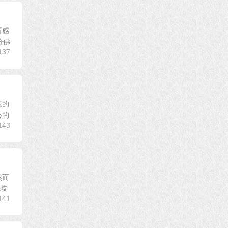
所感
分佛
137
素的
心的
143
然而
上歧
141