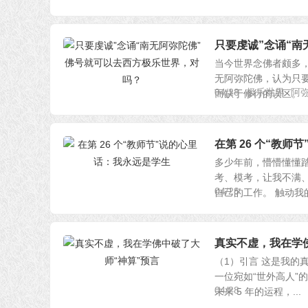
只要虔诚”念诵“
当今世界念佛者颇多
无阿弥陀佛，认为只要
04/28
极乐世界
阿
而缺于修行的误区。 ..
在第 26 个“教
多少年前，懵懵懂懂
考、模考，让我不满、
04/28
自己的工作。 触动我的.
真实不虚，我在学
（1）引言 这是我的
一位宛如“世外高人”
04/28
未来 5 年的运程，...