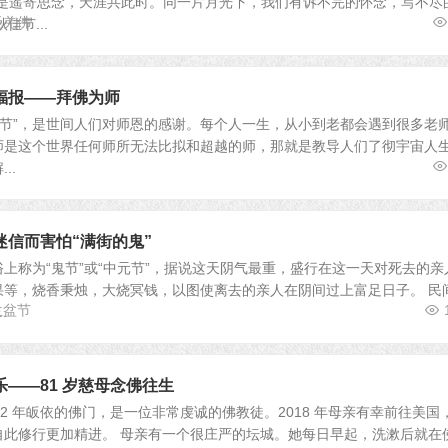
于是遥寄思念，天涯共此时。同一片月光下，我们有诉不完的怀念，写不尽
无羌佛
佳节...
福报——拜佛为师
 教师节”，是世间人们对师恩的感谢。每个人一生，从小到老都会遇到很多老
师是这个世界任何师所无法比拟和超越的师，那就是教导人们了彻宇宙人
..
迷信而害怕“满街的鬼”
上称为“鬼节”或“中元节”，据说这天阴气最重，盛行在这一天对死去的亲
果等，烧香秉烛，大烧冥钱，以图使离去的亲人在阴间过上富足日子。 民
兰盆节
.
——81 岁慈母念佛往生
12 年皈依的佛门，是一位非常虔诚的佛教徒。2018 年母亲有幸前往美国
自此修行更加精进。 母亲有一个很庄严的坛城。她每日早起，洗漱后就在