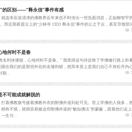
僧”的区别——“释永信”事件有感
，就连本应该清净的佛教界近年来也不时传出一些负面消息，正如柳智宇
”。而近期甚嚣尘上的“少林寺 CEO 释永信”事件的公之于众，甚至导致部
.
心地何时不是春
教名利休缰锁，心地何时不是春。” 我觉得这句诗反映了学佛修行路上朴
看困住我们的是那些外在的名缰利锁，然而本质上是我们自己不肯松开内
...
是不可能成就解脱的
，打着佛教旗号披着佛教外衣的附佛外道到处可见。世上学佛的人很多，
稍有不慎，就很容易被这些附佛外道的“貌似佛法”所蒙蔽，跟着他们走
生与...