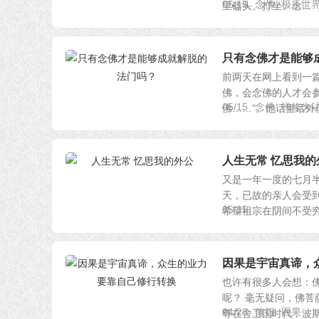
05/15
念佛
极乐世
里磕头、打坐、念...
只有念佛才是能够
前两天在网上看到一
佛，会念佛的人才会参
05/15
念佛
禅修大
佛……”。他话里话外似.
人生无常 忆思我的
又是一年一度的七月半
天，已故的亲人会受到
05/15
希望祖宗在阴间不受穷.
因果是宇宙真谛，
也许有很多人会想：
呢？ 毫无疑问，佛菩
04/28
修行
因果
尊在舍卫国时代，波斯匿