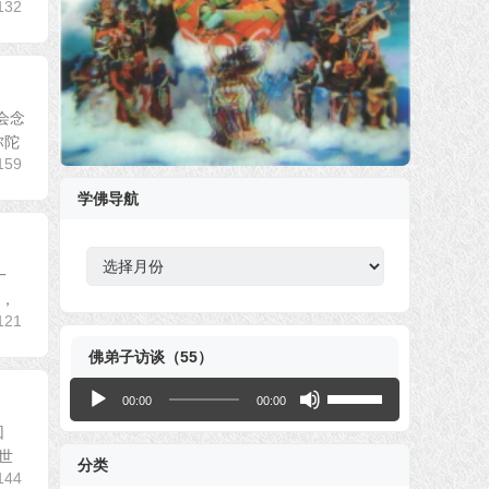
132
会念
弥陀
159
学佛导航
一
宗，
121
佛弟子访谈（55）
音
使
00:00
00:00
频
用
回
播
上
世
分类
放
/
144